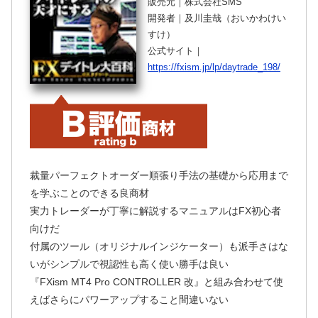
販売元｜株式会社SMS
開発者｜及川圭哉（おいかわけい
すけ）
公式サイト｜
https://fxism.jp/lp/daytrade_198/
裁量パーフェクトオーダー順張り手法の基礎から応用まで
を学ぶことのできる良商材
実力トレーダーが丁寧に解説するマニュアルはFX初心者
向けだ
付属のツール（オリジナルインジケーター）も派手さはな
いがシンプルで視認性も高く使い勝手は良い
『FXism MT4 Pro CONTROLLER 改』と組み合わせて使
えばさらにパワーアップすること間違いない