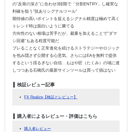
の”反発の深さ”に合わせ3段階で「分割ENTRY」し確実な
利確を狙う”技ありシグナルツール”
期待値の高いポイントを捉えるシグナル精度は極めて高く
トレンド時は面白いように勝てる
方向性のない相場は苦手だが、裁量を加えることで”ダマ
シ回避”もある程度可能だ
ブレることなく正常進化を続けるストラテジーやロジック
を包み隠さず公開する心意気、さらにはEAを無料で提供
するという揺るぎない自信…もはや匠（たくみ）の域に達
しつつある石橋氏の最新サインツールは買って損はない
検証レビュー記事
FX Realize【検証とレビュー】
購入者によるレビュー・評価はこちら
購入者レビュー