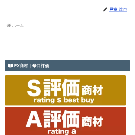
戸室 達也
ホーム
FX商材｜辛口評価