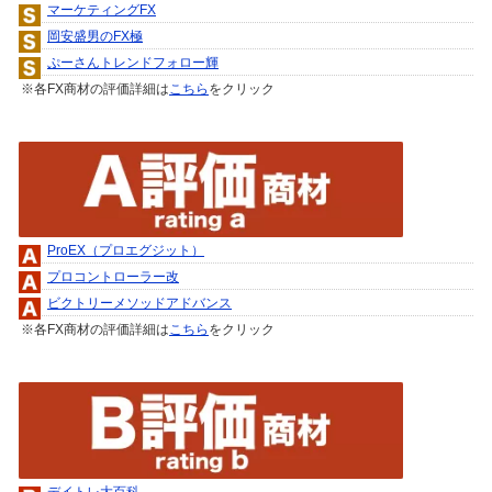
マーケティングFX
岡安盛男のFX極
ぷーさんトレンドフォロー輝
※各FX商材の評価詳細は
こちら
をクリック
ProEX（プロエグジット）
プロコントローラー改
ビクトリーメソッドアドバンス
※各FX商材の評価詳細は
こちら
をクリック
デイトレ大百科