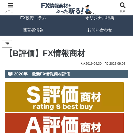
FX商材ランキング
FX手法解説
メニュー
検索
FX投資コラム
オリジナル特典
運営者情報
お問い合わせ
PR
【B評価】FX情報商材
2019.04.30
2023.09.03
2026年 最新FX情報商材評価