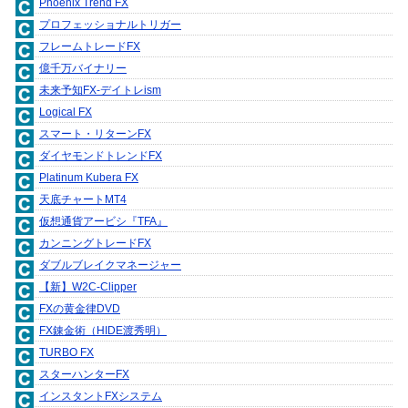
Phoenix Trend FX
プロフェッショナルトリガー
フレームトレードFX
億千万バイナリー
未来予知FX-デイトレism
Logical FX
スマート・リターンFX
ダイヤモンドトレンドFX
Platinum Kubera FX
天底チャートMT4
仮想通貨アービシ『TFA』
カンニングトレードFX
ダブルブレイクマネージャー
【新】W2C-Clipper
FXの黄金律DVD
FX錬金術（HIDE渡秀明）
TURBO FX
スターハンターFX
インスタントFXシステム