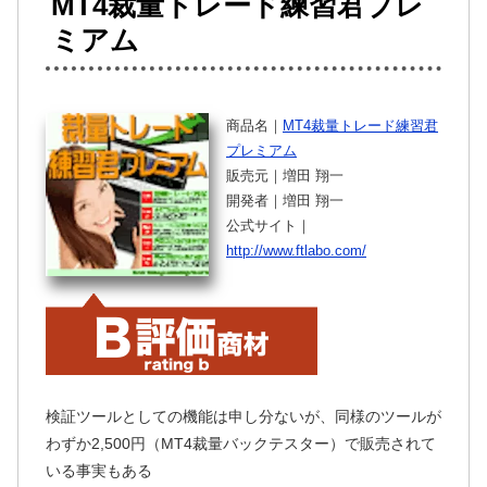
MT4裁量トレード練習君プレ
ミアム
商品名｜
MT4裁量トレード練習君
プレミアム
販売元｜増田 翔一
開発者｜増田 翔一
公式サイト｜
http://www.ftlabo.com/
検証ツールとしての機能は申し分ないが、同様のツールが
わずか2,500円（MT4裁量バックテスター）で販売されて
いる事実もある