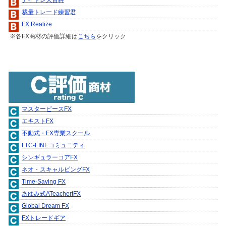
裁量トレード練習君
FX Realize
※各FX商材の評価詳細は
こちら
をクリック
マスターピースFX
エキストFX
不動式・FX専業スクール
LTC-LINEコミュニティ
シンギュラーコアFX
ネオ・スキャルピングFX
Time-Saving FX
あゆみ式ATeachertFX
Global Dream FX
FXトレードギア