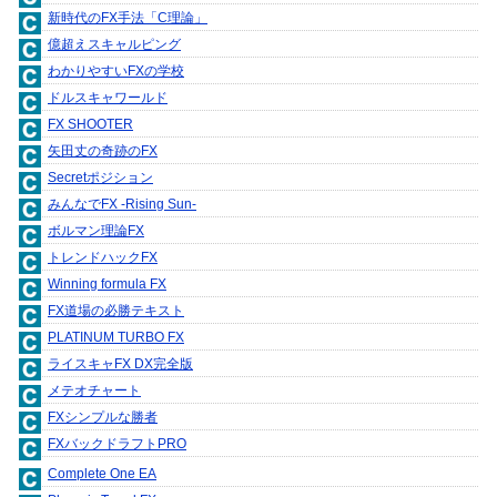
新時代のFX手法「C理論」
億超えスキャルピング
わかりやすいFXの学校
ドルスキャワールド
FX SHOOTER
矢田丈の奇跡のFX
Secretポジション
みんなでFX -Rising Sun-
ボルマン理論FX
トレンドハックFX
Winning formula FX
FX道場の必勝テキスト
PLATINUM TURBO FX
ライスキャFX DX完全版
メテオチャート
FXシンプルな勝者
FXバックドラフトPRO
Complete One EA