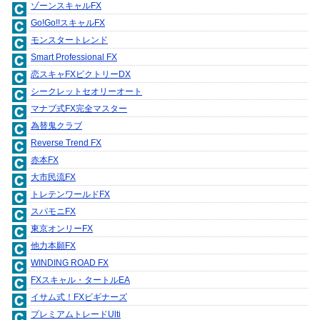
ゾーンスキャルFX
Go!Go!!スキャルFX
モンスタートレンド
Smart Professional FX
恋スキャFXビクトリーDX
シークレットセオリーオート
マナブ式FX完全マスター
為替鬼クラブ
Reverse Trend FX
赤本FX
大市民流FX
トレテンワールドFX
スパモニFX
東京オンリーFX
他力本願FX
WINDING ROAD FX
FXスキャル・タートルEA
イサム式！FXビギナーズ
プレミアムトレードUlti