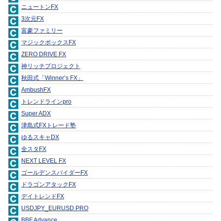
ニュートンFX
3次元FX
富豪ファミリー
マジックボックスFX
ZERO DRIVE FX
神リッチプロジェクト
秋田式「Winner’s FX」
AmbushFX
トレンドラインpro
Super ADX
津島式FXトレード塾
ゆるスキャDX
全スタFX
NEXT LEVEL FX
ゴールデンスパイダーFX
ドラゴンアタックFX
デイトレンドFX
USDJPY_EURUSD PRO
BBF Advance