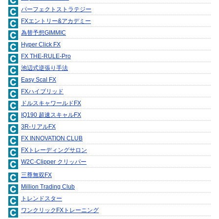
パーフェクトストラテジー
FXエントリー&アカデミー
為替予想GIMMIC
Hyper Click FX
FX THE-RULE-Pro
池辺式逆張り手法
Easy Scal FX
FXハイブリッド
ドルスキャワールドFX
IQ190 超速スキャルFX
3R-リアルFX
FX INNOVATION CLUB
FXトレーディングサロン
W2C-Clipper クリッパー
三尊無双FX
Million Trading Club
トレンドスター
ワンクリックFXトレーニング