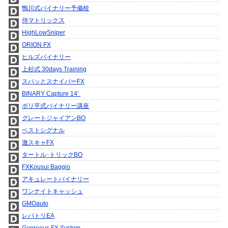
鴨川式バイナリー予備校
侍マトリックス
HighLowSniper
ORION FX
ヒルズバイナリー
上杉式 30days Training
スパッとスナイパーFX
BINARY Capture 14’
ボリ平式バイナリー講座
グレートジャイアンBO
ベストシグナル
激スキャFX
タートル･トリックBO
FXKousui Baggio
アキュレートバイナリー
ワンナイトキャッシュ
GMOauto
レパトリEA