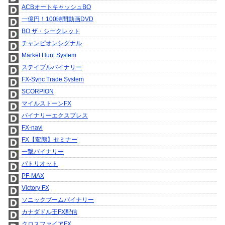
ACBオートキャッシュBO
一億円！100時間動画DVD
BO ザ・シークレット
チャンピオンシグナル
Market Hunt System
ステイブルバイナリー
FX-Sync Trade System
SCORPION
マイルストーンFX
バイナリーエクスプレス
FX-navi
FX【変態】セミナー
一撃バイナリー
パトリオット
PF-MAX
Victory FX
ソニックブームバイナリー
カナダドル王FX配信
クロスファイアFX