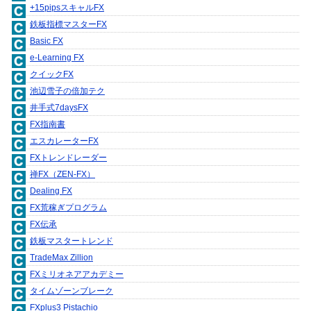
+15pipsスキャルFX
鉄板指標マスターFX
Basic FX
e-Learning FX
クイックFX
池辺雪子の倍加テク
井手式7daysFX
FX指南書
エスカレーターFX
FXトレンドレーダー
禅FX（ZEN-FX）
Dealing FX
FX荒稼ぎプログラム
FX伝承
鉄板マスタートレンド
TradeMax Zillion
FXミリオネアアカデミー
タイムゾーンブレーク
FXplus3 Pistachio