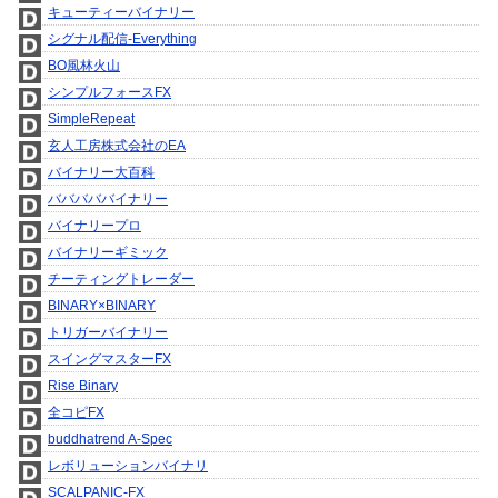
キューティーバイナリー
シグナル配信-Everything
BO風林火山
シンプルフォースFX
SimpleRepeat
玄人工房株式会社のEA
バイナリー大百科
バババババイナリー
バイナリープロ
バイナリーギミック
チーティングトレーダー
BINARY×BINARY
トリガーバイナリー
スイングマスターFX
Rise Binary
全コピFX
buddhatrend A-Spec
レボリューションバイナリ
SCALPANIC-FX