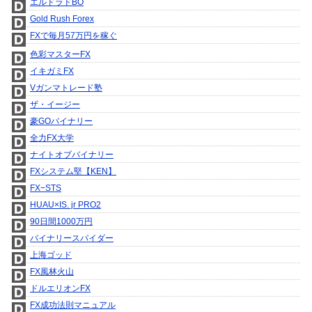
エルドラドBO
Gold Rush Forex
FXで毎月57万円を稼ぐ
色彩マスターFX
イキガミFX
Vガンマトレード塾
ザ・イージー
豪GOバイナリー
全力FX大学
ナイトオブバイナリー
FXシステム堅【KEN】
FX−STS
HUAU×IS. jr PRO2
90日間1000万円
バイナリースパイダー
上海ゴッド
FX風林火山
ドルエリオンFX
FX成功法則マニュアル