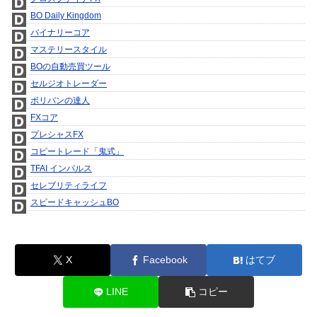
BO Daily Kingdom
バイナリーコア
マステリースタイル
BOの自動売買ツール
セルジオトレーダー
ボリバンの達人
FXコア
プレシャスFX
コピートレード「鬼式」
TFAI インパルス
セレブリティライフ
スピードキャッシュBO
X
Facebook
はてブ
LINE
コピー