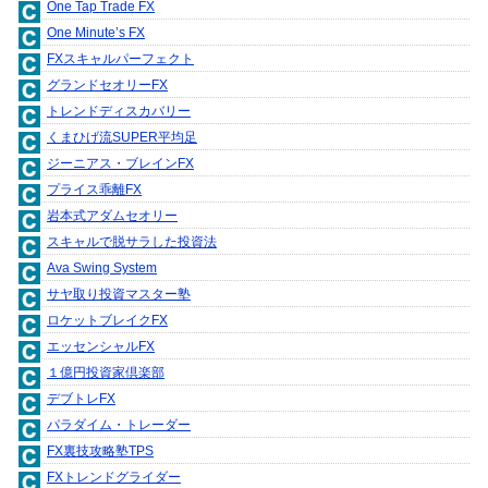
One Tap Trade FX
One Minute’s FX
FXスキャルパーフェクト
グランドセオリーFX
トレンドディスカバリー
くまひげ流SUPER平均足
ジーニアス・ブレインFX
プライス乖離FX
岩本式アダムセオリー
スキャルで脱サラした投資法
Ava Swing System
サヤ取り投資マスター塾
ロケットブレイクFX
エッセンシャルFX
１億円投資家倶楽部
デブトレFX
パラダイム・トレーダー
FX裏技攻略塾TPS
FXトレンドグライダー