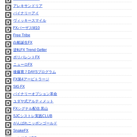
アレキサンドリア
バイナリーアイ
ヴィッキースマイル
FXバーザスM10
Free Tribe
白船誕生FX
逆転FX Trend Getter
ポリバレントFX
ニューロFX
後藤寛７DAYSプログラム
FX第4アービトラージ
SIG FX
バイナリーオプション革命
ユダヤ式アルティメット
FXシグナル配信 黒山
SJCシストレ実践CLUB
がんばれニッポンゴールド
SnakeFX