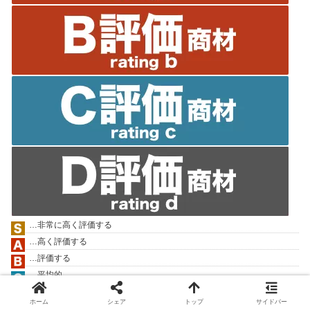
…非常に高く評価する
…高く評価する
…評価する
…平均的
…低品質・粗悪
ホーム
シェア
トップ
サイドバー
全FX商材評価一覧はこちら»