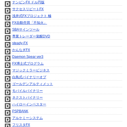
ナンピンFX ドル円版
サクセスリピートFX
浅井式FXプロジェクト 極
FX自動売買「不知火」
SBAサインツール
専業トレーダー覚醒DVD
steady-FX
かんなぎFX
Daemon Spear ver3
FX博士式プログラム
マジックミラービジネス
白鳥式バイナリーオプ
ゴールデンアルティメット
モバイルバイナリー
ネクストバイナリー
ハイローインベスター
PSPBANK
アルケミーシステム
フリスタFX