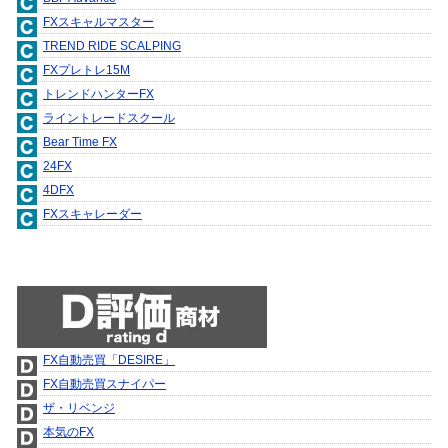
FXスキャルマスター
TREND RIDE SCALPING
FXプレトレ15M
トレンドハンターFX
ライントレードスクール
Bear Time FX
24FX
4DFX
FXスキャレーダー
FX自動売買「DESIRE」
FX自動売買スナイパー
ザ・リベンジ
本気のFX