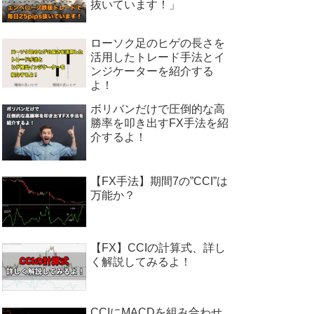
抜いています！」
ローソク足のヒゲの長さを
活用したトレード手法とイ
ンジケーターを紹介する
よ！
ボリバンだけで圧倒的な高
勝率を叩き出すFX手法を紹
介するよ！
【FX手法】期間7の”CCI”は
万能か？
【FX】CCIの計算式、詳し
く解説してみるよ！
CCIにMACDを組み合わせ