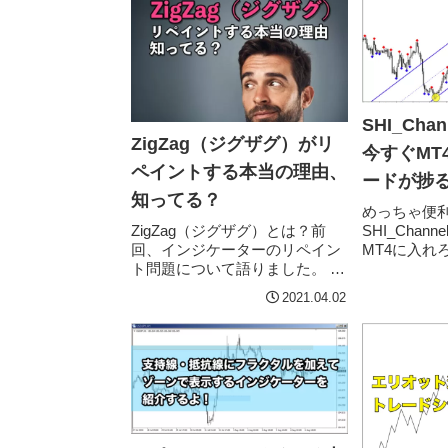
SHI_Chan
ZigZag（ジグザグ）がリ
今すぐMT
ペイントする本当の理由、
ードが捗
知ってる？
めっちゃ便
SHI_Chann
ZigZag（ジグザグ）とは？前
MT4に入れ
回、インジケーターのリペイン
ぞ！前回の
ト問題について語りました。 イ
チャネルラ
ンジケーターのリペイント問題
2021.04.02
ケーター
とはなにか？知らなかったじゃ
SHI_Channel
すまされない！すべてのリペイ
ント系インジケーターが悪い...