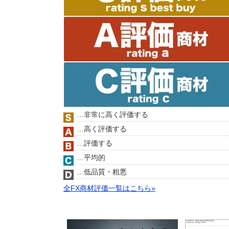
…非常に高く評価する
…高く評価する
…評価する
…平均的
…低品質・粗悪
全FX商材評価一覧はこちら»