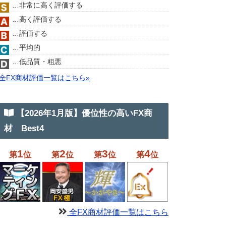
…非常に高く評価する
…高く評価する
…評価する
…平均的
…低品質・粗悪
全FX商材評価一覧はこちら»
【2026年1月版】優位性の高いFX商
材 Best4
1
2
3
4
第
位
第
位
第
位
第
位
全FX商材評価一覧はこちら