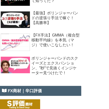
て知ってた？
【最強】ボリンジャーバン
ドの逆張り手法で稼ぐ！
【高勝率】
【FX手法】GMMA（複合型
移動平均線）を本気（マ
ジ）で使いこなしたい！
ボリンジャーバンドのスク
イーズとエクスパンショ
ン、”秒”で見抜くインジケ
ーター見つけたで！
FX商材｜辛口評価