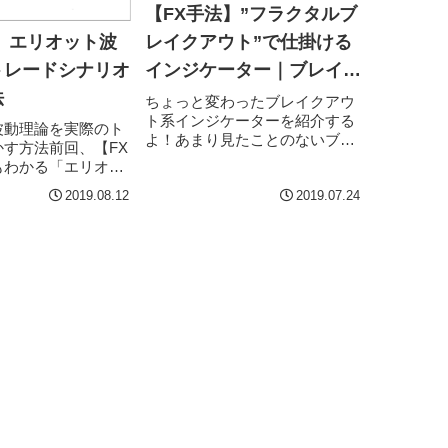
【FX手法】”フラクタルブ
】エリオット波
レイクアウト”で仕掛ける
トレードシナリオ
インジケーター｜ブレイク
法
が一目瞭然！
ちょっと変わったブレイクアウ
ト系インジケーターを紹介する
波動理論を実際のト
よ！あまり見たことのないブレ
す方法前回、【FX
イクアウト系インジケーターを
もわかる「エリオッ
紹介しますね。名称は、
」入門で、エリオッ
『fractal_-
2019.08.12
2019.07.24
の基礎（定義）につ
_channel_adjustable_pri...
ました。相場が一定
昇5波動、下降3