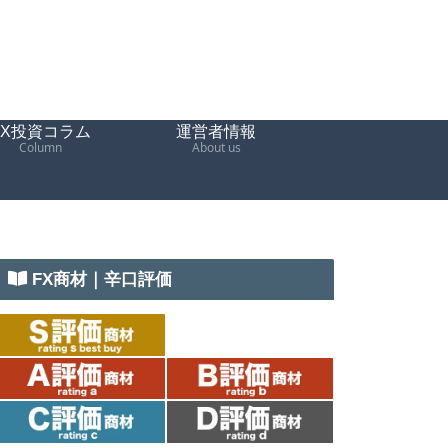
FX投資コラム
運営者情報
Column
About us
FX商材｜辛口評価