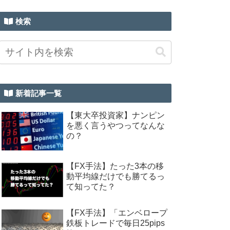
検索
新着記事一覧
【東大卒投資家】ナンピン
を悪く言うやつってなんな
の？
【FX手法】たった3本の移
動平均線だけでも勝てるっ
て知ってた？
【FX手法】「エンベロープ
鉄板トレードで毎日25pips