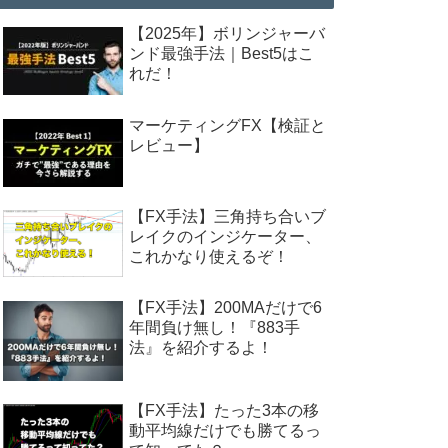
【2025年】ボリンジャーバ
ンド最強手法｜Best5はこ
れだ！
マーケティングFX【検証と
レビュー】
【FX手法】三角持ち合いブ
レイクのインジケーター、
これかなり使えるぞ！
【FX手法】200MAだけで6
年間負け無し！『883手
法』を紹介するよ！
【FX手法】たった3本の移
動平均線だけでも勝てるっ