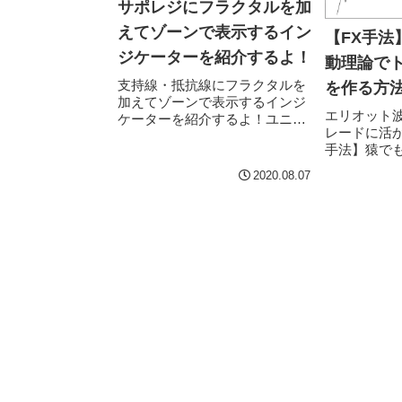
サポレジにフラクタルを加
えてゾーンで表示するイン
【FX手法
ジケーターを紹介するよ！
動理論で
支持線・抵抗線にフラクタルを
を作る方
加えてゾーンで表示するインジ
エリオット
ケーターを紹介するよ！ユニー
レードに活か
クなインジケーターを見つけた
手法】猿で
ので紹介しますね。
ト波動理論
Support&Resistance.ex4です。
2020.08.07
ト波動理論
ダウンロードは以下の...
いて解説し
の周期性（上
波...