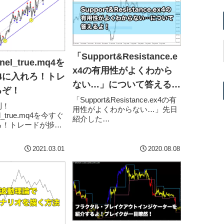
「Support&Resistance.e
nel_true.mq4を
x4の有用性がよくわから
4に入れろ！トレ
ない…」について答える
るぞ！
よ！
「Support&Resistance.ex4の有
利！
用性がよくわからない…」先日
el_true.mq4を今すぐ
紹介した
ろ！トレードが捗る
Support&Resistance.ex4です
記事の中で紹介した
が、有用性がよくわからないと
イン自動描写インジ
のご質問をいただきました。で
2021.03.01
2020.08.08
すので、本...
_true.mq4。こ...