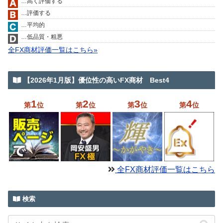
…高く評価する
…評価する
…平均的
…低品質・粗悪
全FX商材評価一覧はこちら»
【2026年1月版】優位性の高いFX商材 Best4
1
2
3
4
第
位
第
位
第
位
第
位
全FX商材評価一覧はこちら
検索