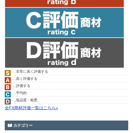
…非常に高く評価する
…高く評価する
…評価する
…平均的
…低品質・粗悪
全FX商材評価一覧はこちら»
カテゴリー