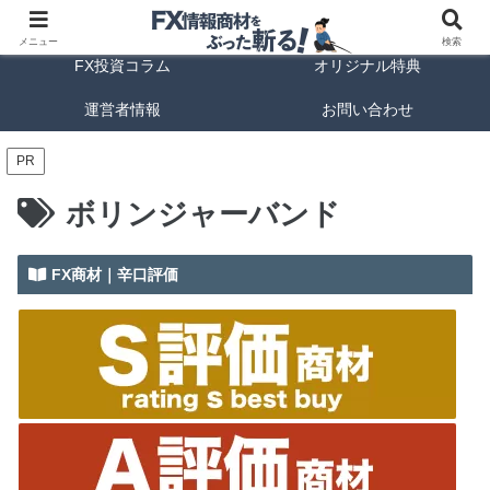
FX商材ランキング
FX手法解説
メニュー
検索
FX投資コラム
オリジナル特典
運営者情報
お問い合わせ
PR
ボリンジャーバンド
FX商材｜辛口評価