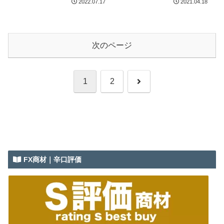
2022.07.17
2021.04.18
しろ！
次のページ
次
1
2
へ
FX商材｜辛口評価