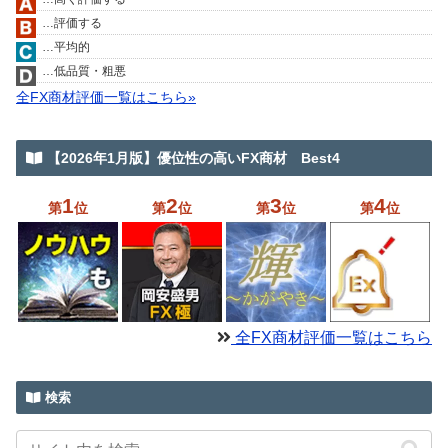
…評価する
…平均的
…低品質・粗悪
全FX商材評価一覧はこちら»
【2026年1月版】優位性の高いFX商材 Best4
1
2
3
4
第
位
第
位
第
位
第
位
全FX商材評価一覧はこちら
検索