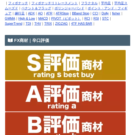
｜
フィボナッチ
｜
フィボナッチリトレースメント
｜
フラクタル
｜
平均足
｜
平均足ス
ムーズド
｜
ペナント＆フラッグ
｜
ボリンジャーバンド
｜
ポイント・アンド・フィギ
ュア
｜
練行足
｜
ADX
｜
AO
｜
ATR
｜
ATRStop
｜
BBand Stop
｜
CCI
｜
Dolly
｜
fisher
｜
GMMA
｜
High & Low
｜
MACD
｜
PIVOT（ピボット）
｜
RCI
｜
RSI
｜
STC
｜
SuperTrend
｜
TDI
｜
THV
｜
TRIX
｜
ZIGZAG
｜
4TF HAS BAR
｜
FX商材｜辛口評価