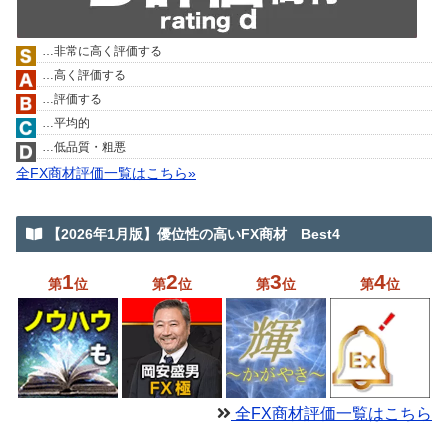
…非常に高く評価する
…高く評価する
…評価する
…平均的
…低品質・粗悪
全FX商材評価一覧はこちら»
【2026年1月版】優位性の高いFX商材 Best4
1
2
3
4
第
位
第
位
第
位
第
位
全FX商材評価一覧はこちら