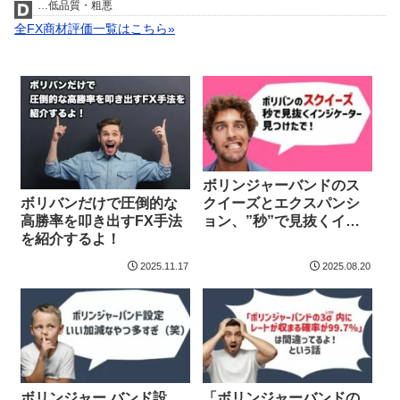
…低品質・粗悪
全FX商材評価一覧はこちら»
ボリンジャーバンドのス
ボリバンだけで圧倒的な
クイーズとエクスパンシ
高勝率を叩き出すFX手法
ョン、”秒”で見抜くイン
を紹介するよ！
ジケーター見つけたで！
2025.11.17
2025.08.20
ボリンジャー バンド設
「ボリンジャーバンドの