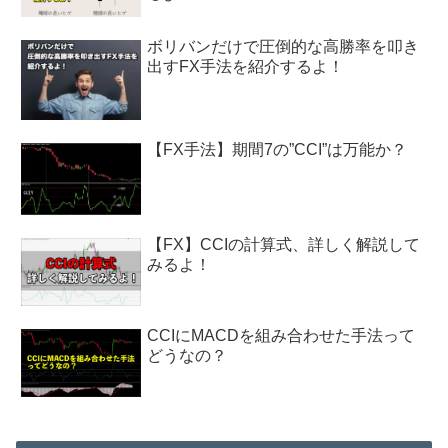
ボリバンだけで圧倒的な高勝率を叩き
出すFX手法を紹介するよ！
【FX手法】期間7の”CCI”は万能か？
【FX】CCIの計算式、詳しく解説して
みるよ！
CCIにMACDを組み合わせた手法って
どうなの？