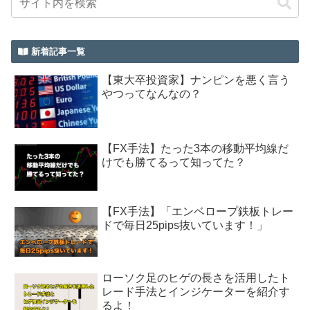
新着記事一覧
【東大卒投資家】ナンピンを悪く言う
やつってなんなの？
【FX手法】たった3本の移動平均線だ
けでも勝てるって知ってた？
【FX手法】「エンベロープ鉄板トレー
ドで毎日25pips抜いています！」
ローソク足のヒゲの長さを活用したト
レード手法とインジケーターを紹介す
るよ！