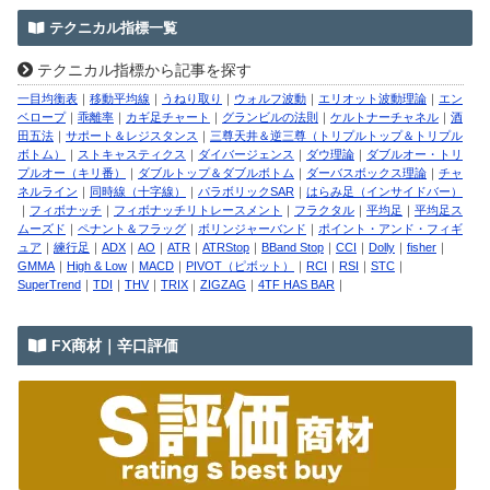
テクニカル指標一覧
テクニカル指標から記事を探す
一目均衡表
｜
移動平均線
｜
うねり取り
｜
ウォルフ波動
｜
エリオット波動理論
｜
エン
ベロープ
｜
乖離率
｜
カギ足チャート
｜
グランビルの法則
｜
ケルトナーチャネル
｜
酒
田五法
｜
サポート＆レジスタンス
｜
三尊天井＆逆三尊（トリプルトップ＆トリプル
ボトム）
｜
ストキャスティクス
｜
ダイバージェンス
｜
ダウ理論
｜
ダブルオー・トリ
プルオー（キリ番）
｜
ダブルトップ＆ダブルボトム
｜
ダーバスボックス理論
｜
チャ
ネルライン
｜
同時線（十字線）
｜
パラボリックSAR
｜
はらみ足（インサイドバー）
｜
フィボナッチ
｜
フィボナッチリトレースメント
｜
フラクタル
｜
平均足
｜
平均足ス
ムーズド
｜
ペナント＆フラッグ
｜
ボリンジャーバンド
｜
ポイント・アンド・フィギ
ュア
｜
練行足
｜
ADX
｜
AO
｜
ATR
｜
ATRStop
｜
BBand Stop
｜
CCI
｜
Dolly
｜
fisher
｜
GMMA
｜
High & Low
｜
MACD
｜
PIVOT（ピボット）
｜
RCI
｜
RSI
｜
STC
｜
SuperTrend
｜
TDI
｜
THV
｜
TRIX
｜
ZIGZAG
｜
4TF HAS BAR
｜
FX商材｜辛口評価