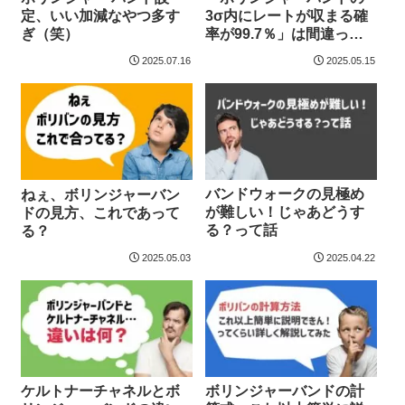
定、いい加減なやつ多す
3σ内にレートが収まる確
ぎ（笑）
率が99.7％」は間違って
るよ！という話
2025.07.16
2025.05.15
バンドウォークの見極め
ねぇ、ボリンジャーバン
が難しい！じゃあどうす
ドの見方、これであって
る？って話
る？
2025.05.03
2025.04.22
ケルトナーチャネルとボ
ボリンジャーバンドの計