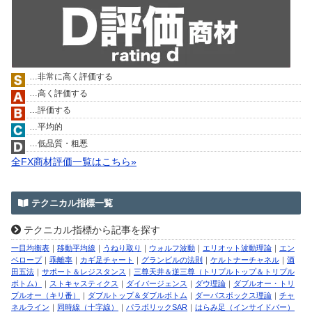
…非常に高く評価する
…高く評価する
…評価する
…平均的
…低品質・粗悪
全FX商材評価一覧はこちら»
テクニカル指標一覧
テクニカル指標から記事を探す
一目均衡表
｜
移動平均線
｜
うねり取り
｜
ウォルフ波動
｜
エリオット波動理論
｜
エン
ベロープ
｜
乖離率
｜
カギ足チャート
｜
グランビルの法則
｜
ケルトナーチャネル
｜
酒
田五法
｜
サポート＆レジスタンス
｜
三尊天井＆逆三尊（トリプルトップ＆トリプル
ボトム）
｜
ストキャスティクス
｜
ダイバージェンス
｜
ダウ理論
｜
ダブルオー・トリ
プルオー（キリ番）
｜
ダブルトップ＆ダブルボトム
｜
ダーバスボックス理論
｜
チャ
ネルライン
｜
同時線（十字線）
｜
パラボリックSAR
｜
はらみ足（インサイドバー）