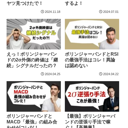
ヤツ見つけたで！
するよ！
2024.11.18
2024.07.01
えっ！ボリンジャーバン
ボリンジャーバンドとRSI
ドの2σ外側の終値は「継
の最強手法はコレ！異論
続」シグナルだったの？
は認めない
2024.04.25
2024.04.22
ボリンジャーバンドと
【最強】ボリンジャーバ
MACD「最強」の組み合
ンドの逆張り手法で稼
わせがコレだ！
ぐ！【高勝率】