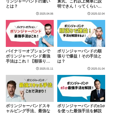
リンジャーバンドの違い
算式、これ以上簡単に説
とは？
明できん！ってくらい詳
しく解説してみた
2025.04.06
2025.02.04
バイナリーオプションで
ボリンジャーバンドの順
ボリンジャーバンド最強
張りで爆益！その手法と
手法はこれ！【順張り
は？
編・逆張り編】
2025.01.11
2025.01.04
ボリンジャーバンドスキ
ボリンジャーバンドの±1σ
ャルピング手法、最強な
を使った最強手法を解説