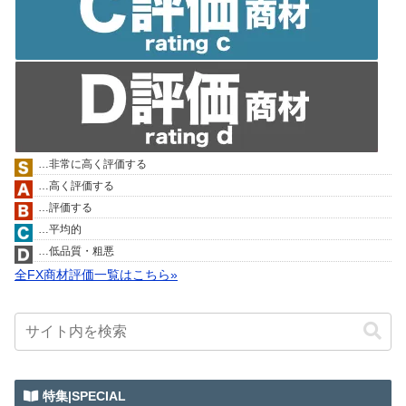
…非常に高く評価する
…高く評価する
…評価する
…平均的
…低品質・粗悪
全FX商材評価一覧はこちら»
特集|SPECIAL