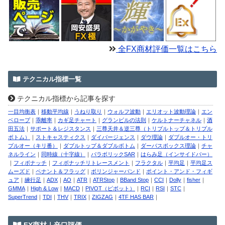
全FX商材評価一覧はこちら
テクニカル指標一覧
テクニカル指標から記事を探す
一目均衡表
｜
移動平均線
｜
うねり取り
｜
ウォルフ波動
｜
エリオット波動理論
｜
エン
ベロープ
｜
乖離率
｜
カギ足チャート
｜
グランビルの法則
｜
ケルトナーチャネル
｜
酒
田五法
｜
サポート＆レジスタンス
｜
三尊天井＆逆三尊（トリプルトップ＆トリプル
ボトム）
｜
ストキャスティクス
｜
ダイバージェンス
｜
ダウ理論
｜
ダブルオー・トリ
プルオー（キリ番）
｜
ダブルトップ＆ダブルボトム
｜
ダーバスボックス理論
｜
チャ
ネルライン
｜
同時線（十字線）
｜
パラボリックSAR
｜
はらみ足（インサイドバー）
｜
フィボナッチ
｜
フィボナッチリトレースメント
｜
フラクタル
｜
平均足
｜
平均足ス
ムーズド
｜
ペナント＆フラッグ
｜
ボリンジャーバンド
｜
ポイント・アンド・フィギ
ュア
｜
練行足
｜
ADX
｜
AO
｜
ATR
｜
ATRStop
｜
BBand Stop
｜
CCI
｜
Dolly
｜
fisher
｜
GMMA
｜
High & Low
｜
MACD
｜
PIVOT（ピボット）
｜
RCI
｜
RSI
｜
STC
｜
SuperTrend
｜
TDI
｜
THV
｜
TRIX
｜
ZIGZAG
｜
4TF HAS BAR
｜