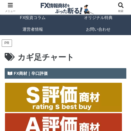
FX商材ランキング
FX手法解説
メニュー
検索
FX投資コラム
オリジナル特典
運営者情報
お問い合わせ
PR
カギ足チャート
FX商材｜辛口評価