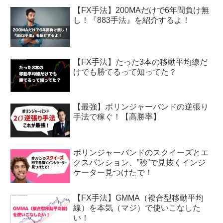
【FX手法】200MAだけで6年間負け無
し！『883手法』を紹介するよ！
【FX手法】たった3本の移動平均線だ
けでも勝てるって知ってた？
【最強】ボリンジャーバンドの逆張り
手法で稼ぐ！【高勝率】
ボリンジャーバンドのスクイーズとエ
クスパンション、”秒”で見抜くインジ
ケーター見つけたで！
【FX手法】GMMA（複合型移動平均
線）を本気（マジ）で使いこなした
い！