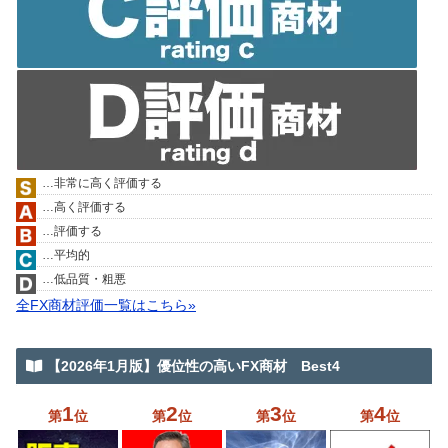
…非常に高く評価する
…高く評価する
…評価する
…平均的
…低品質・粗悪
全FX商材評価一覧はこちら»
【2026年1月版】優位性の高いFX商材 Best4
1
2
3
4
第
位
第
位
第
位
第
位