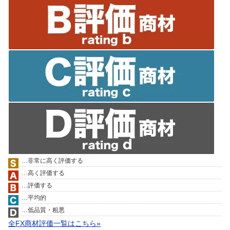
…非常に高く評価する
…高く評価する
…評価する
…平均的
…低品質・粗悪
全FX商材評価一覧はこちら»