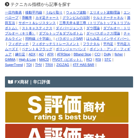
テクニカル指標から記事を探す
一目均衡表
｜
移動平均線
｜
うねり取り
｜
ウォルフ波動
｜
エリオット波動理論
｜
エン
ベロープ
｜
乖離率
｜
カギ足チャート
｜
グランビルの法則
｜
ケルトナーチャネル
｜
酒
田五法
｜
サポート＆レジスタンス
｜
三尊天井＆逆三尊（トリプルトップ＆トリプル
ボトム）
｜
ストキャスティクス
｜
ダイバージェンス
｜
ダウ理論
｜
ダブルオー・トリ
プルオー（キリ番）
｜
ダブルトップ＆ダブルボトム
｜
ダーバスボックス理論
｜
チャ
ネルライン
｜
同時線（十字線）
｜
パラボリックSAR
｜
はらみ足（インサイドバー）
｜
フィボナッチ
｜
フィボナッチリトレースメント
｜
フラクタル
｜
平均足
｜
平均足ス
ムーズド
｜
ペナント＆フラッグ
｜
ボリンジャーバンド
｜
ポイント・アンド・フィギ
ュア
｜
練行足
｜
ADX
｜
AO
｜
ATR
｜
ATRStop
｜
BBand Stop
｜
CCI
｜
Dolly
｜
fisher
｜
GMMA
｜
High & Low
｜
MACD
｜
PIVOT（ピボット）
｜
RCI
｜
RSI
｜
STC
｜
SuperTrend
｜
TDI
｜
THV
｜
TRIX
｜
ZIGZAG
｜
4TF HAS BAR
｜
FX商材｜辛口評価