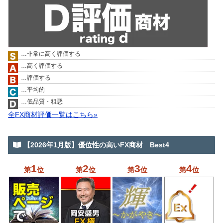
…非常に高く評価する
…高く評価する
…評価する
…平均的
…低品質・粗悪
全FX商材評価一覧はこちら»
【2026年1月版】優位性の高いFX商材 Best4
1
2
3
4
第
位
第
位
第
位
第
位