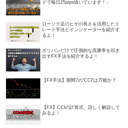
ドで毎日25pips抜いています！」
ローソク足のヒゲの長さを活用したト
レード手法とインジケーターを紹介す
るよ！
ボリバンだけで圧倒的な高勝率を叩き
出すFX手法を紹介するよ！
【FX手法】期間7の”CCI”は万能か？
【FX】CCIの計算式、詳しく解説して
みるよ！