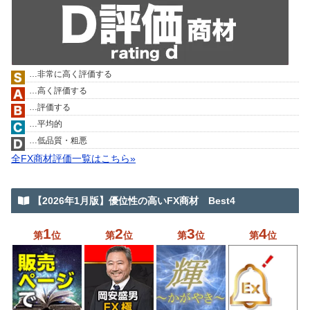
…非常に高く評価する
…高く評価する
…評価する
…平均的
…低品質・粗悪
全FX商材評価一覧はこちら»
【2026年1月版】優位性の高いFX商材 Best4
1
2
3
4
第
位
第
位
第
位
第
位