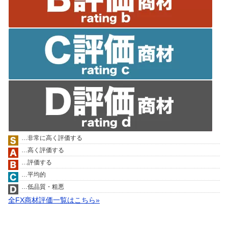
…非常に高く評価する
…高く評価する
…評価する
…平均的
…低品質・粗悪
全FX商材評価一覧はこちら»