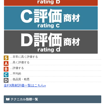
…非常に高く評価する
…高く評価する
…評価する
…平均的
…低品質・粗悪
全FX商材評価一覧はこちら»
テクニカル指標一覧