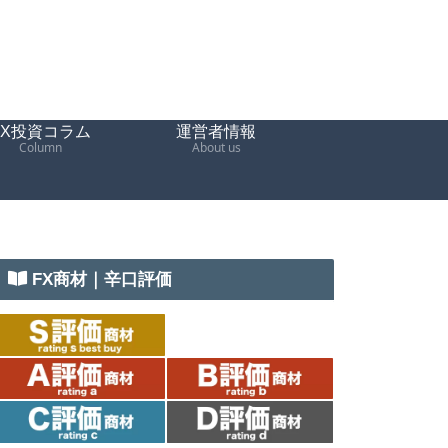
FX投資コラム
運営者情報
Column
About us
FX商材｜辛口評価