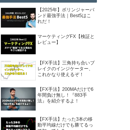
【2025年】ボリンジャーバ
ンド最強手法｜Best5はこ
れだ！
マーケティングFX【検証と
レビュー】
【FX手法】三角持ち合いブ
レイクのインジケーター、
これかなり使えるぞ！
【FX手法】200MAだけで6
年間負け無し！『883手
法』を紹介するよ！
【FX手法】たった3本の移
動平均線だけでも勝てるっ