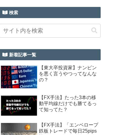
検索
新着記事一覧
【東大卒投資家】ナンピン
を悪く言うやつってなんな
の？
【FX手法】たった3本の移
動平均線だけでも勝てるっ
て知ってた？
【FX手法】「エンベロープ
鉄板トレードで毎日25pips