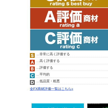
…非常に高く評価する
…高く評価する
…評価する
…平均的
…低品質・粗悪
全FX商材評価一覧はこちら»