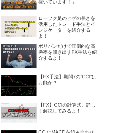
抜いています！」
ローソク足のヒゲの長さを
活用したトレード手法とイ
ンジケーターを紹介する
よ！
ボリバンだけで圧倒的な高
勝率を叩き出すFX手法を紹
介するよ！
【FX手法】期間7の”CCI”は
万能か？
【FX】CCIの計算式、詳し
く解説してみるよ！
CCIにMACDを組み合わせ