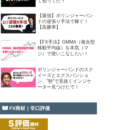
て知ってた？
【最強】ボリンジャーバン
ドの逆張り手法で稼ぐ！
【高勝率】
【FX手法】GMMA（複合型
移動平均線）を本気（マ
ジ）で使いこなしたい！
ボリンジャーバンドのスク
イーズとエクスパンショ
ン、”秒”で見抜くインジケ
ーター見つけたで！
FX商材｜辛口評価