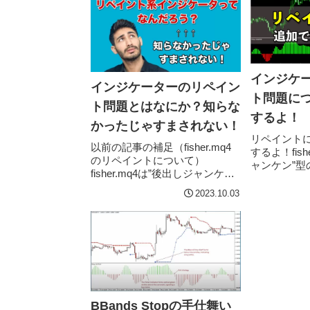
インジケ
インジケーターのリペイン
ト問題に
ト問題とはなにか？知らな
するよ！
かったじゃすまされない！
リペイント
以前の記事の補足（fisher.mq4
するよ！fish
のリペイントについて）
ャンケン”型
fisher.mq4は”後出しジャンケ
のか？イン
ン”型のインジケーターなのか？
ント問題と
2023.10.03
という記事でfisher.mq4がリペ
ったじゃす
イントすると解説したところ、
つの記事にてイ
ご質問...
BBands Stopの手仕舞い