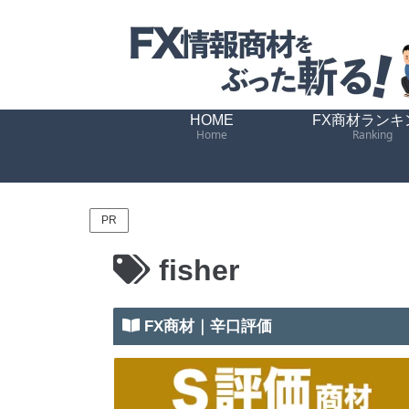
HOME
FX商材ランキ
Home
Ranking
PR
fisher
FX商材｜辛口評価