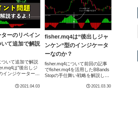
ーターのリペイン
fisher.mq4は”後出しジャ
ついて追加で解説
ンケン”型のインジケータ
ーなのか？
について追加で解説
fisher.mq4について前回の記事
er.mq4は”後出しジ
でfisher.mq4を活用したBBands
のインジケーターな
Stopの手仕舞い戦略を解説しま
ジケーターのリペイ
した。関連記事 fisher.mq4を活
はなにか？知らなか
2021.04.03
2021.03.30
用したBBands Stopの手仕舞い
まされない！上の2
戦略と...
ンジ...