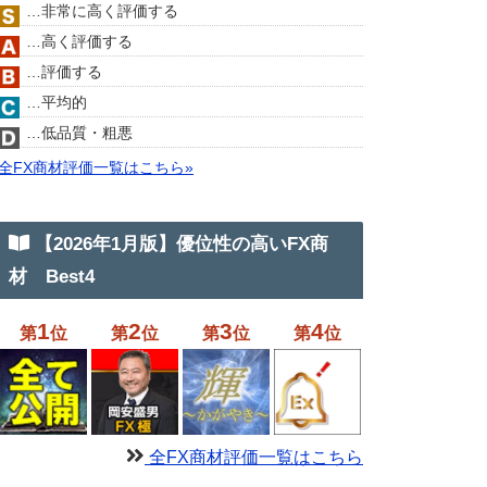
…非常に高く評価する
…高く評価する
…評価する
…平均的
…低品質・粗悪
全FX商材評価一覧はこちら»
【2026年1月版】優位性の高いFX商
材 Best4
1
2
3
4
第
位
第
位
第
位
第
位
全FX商材評価一覧はこちら