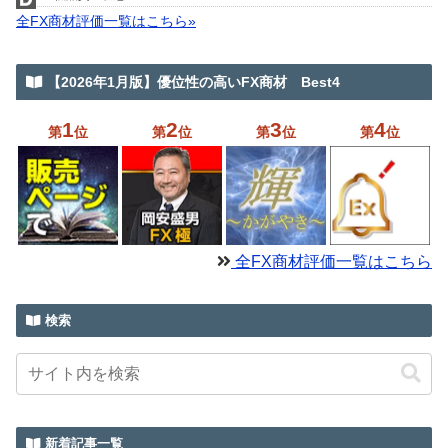
全FX商材評価一覧はこちら»
【2026年1月版】優位性の高いFX商材 Best4
1
2
3
4
第
位
第
位
第
位
第
位
全FX商材評価一覧はこちら
検索
新着記事一覧