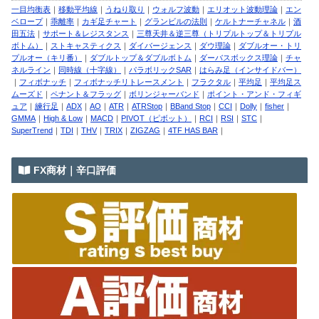
一目均衡表
｜
移動平均線
｜
うねり取り
｜
ウォルフ波動
｜
エリオット波動理論
｜
エン
ベロープ
｜
乖離率
｜
カギ足チャート
｜
グランビルの法則
｜
ケルトナーチャネル
｜
酒
田五法
｜
サポート＆レジスタンス
｜
三尊天井＆逆三尊（トリプルトップ＆トリプル
ボトム）
｜
ストキャスティクス
｜
ダイバージェンス
｜
ダウ理論
｜
ダブルオー・トリ
プルオー（キリ番）
｜
ダブルトップ＆ダブルボトム
｜
ダーバスボックス理論
｜
チャ
ネルライン
｜
同時線（十字線）
｜
パラボリックSAR
｜
はらみ足（インサイドバー）
｜
フィボナッチ
｜
フィボナッチリトレースメント
｜
フラクタル
｜
平均足
｜
平均足ス
ムーズド
｜
ペナント＆フラッグ
｜
ボリンジャーバンド
｜
ポイント・アンド・フィギ
ュア
｜
練行足
｜
ADX
｜
AO
｜
ATR
｜
ATRStop
｜
BBand Stop
｜
CCI
｜
Dolly
｜
fisher
｜
GMMA
｜
High & Low
｜
MACD
｜
PIVOT（ピボット）
｜
RCI
｜
RSI
｜
STC
｜
SuperTrend
｜
TDI
｜
THV
｜
TRIX
｜
ZIGZAG
｜
4TF HAS BAR
｜
FX商材｜辛口評価