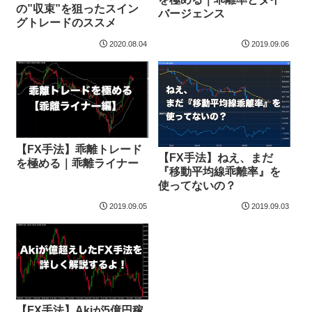
の”収束”を狙ったスイン
バージェンス
グトレードのススメ
2020.08.04
2019.09.06
【FX手法】乖離トレード
【FX手法】ねえ、まだ
を極める｜乖離ライナー
『移動平均線乖離率』を
使ってないの？
2019.09.05
2019.09.03
【FX手法】Akiが5億円稼