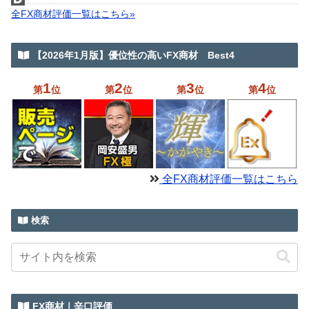
全FX商材評価一覧はこちら»
【2026年1月版】優位性の高いFX商材 Best4
1
2
3
4
第
位
第
位
第
位
第
位
全FX商材評価一覧はこちら
検索
FX商材｜辛口評価