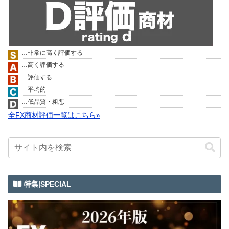
…非常に高く評価する
…高く評価する
…評価する
…平均的
…低品質・粗悪
全FX商材評価一覧はこちら»
特集|SPECIAL