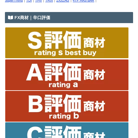
SuperTrend
｜
TDI
｜
THV
｜
TRIX
｜
ZIGZAG
｜
4TF HAS BAR
｜
FX商材｜辛口評価