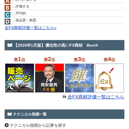
…評価する
…平均的
…低品質・粗悪
全FX商材評価一覧はこちら»
【2026年1月版】優位性の高いFX商材 Best4
1
2
3
4
第
位
第
位
第
位
第
位
全FX商材評価一覧はこちら
テクニカル指標一覧
テクニカル指標から記事を探す