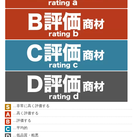
…非常に高く評価する
…高く評価する
…評価する
…平均的
…低品質・粗悪