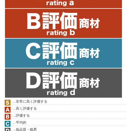
…非常に高く評価する
…高く評価する
…評価する
…平均的
…低品質・粗悪