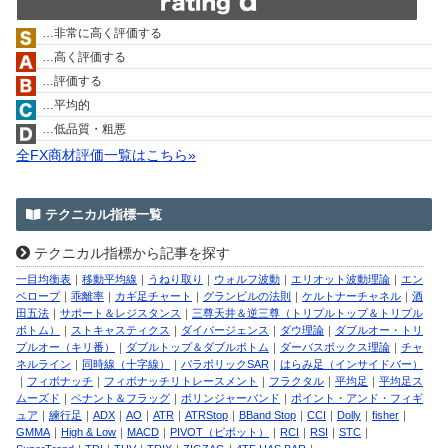
…非常に高く評価する
…高く評価する
…評価する
…平均的
…低品質・粗悪
全FX商材評価一覧はこちら»
テクニカル指標一覧
テクニカル指標から記事を探す
一目均衡表
｜
移動平均線
｜
うねり取り
｜
ウォルフ波動
｜
エリオット波動理論
｜
エン
ベロープ
｜
乖離率
｜
カギ足チャート
｜
グランビルの法則
｜
ケルトナーチャネル
｜
酒
田五法
｜
サポート＆レジスタンス
｜
三尊天井＆逆三尊（トリプルトップ＆トリプル
ボトム）
｜
ストキャスティクス
｜
ダイバージェンス
｜
ダウ理論
｜
ダブルオー・トリ
プルオー（キリ番）
｜
ダブルトップ＆ダブルボトム
｜
ダーバスボックス理論
｜
チャ
ネルライン
｜
同時線（十字線）
｜
パラボリックSAR
｜
はらみ足（インサイドバー）
｜
フィボナッチ
｜
フィボナッチリトレースメント
｜
フラクタル
｜
平均足
｜
平均足ス
ムーズド
｜
ペナント＆フラッグ
｜
ボリンジャーバンド
｜
ポイント・アンド・フィギ
ュア
｜
練行足
｜
ADX
｜
AO
｜
ATR
｜
ATRStop
｜
BBand Stop
｜
CCI
｜
Dolly
｜
fisher
｜
GMMA
｜
High & Low
｜
MACD
｜
PIVOT（ピボット）
｜
RCI
｜
RSI
｜
STC
｜