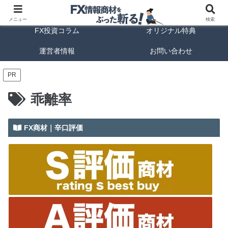
FX商材ランキング
FX手法解説
メニュー
検索
FX投資コラム
オリジナル特典
運営者情報
お問い合わせ
PR
乖離率
FX商材｜辛口評価