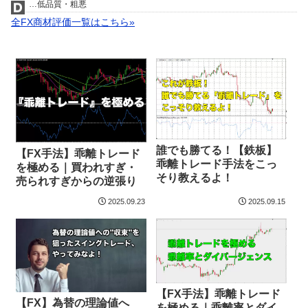
…低品質・粗悪
全FX商材評価一覧はこちら»
誰でも勝てる！【鉄板】
【FX手法】乖離トレード
乖離トレード手法をこっ
を極める｜買われすぎ・
そり教えるよ！
売られすぎからの逆張り
2025.09.23
2025.09.15
【FX手法】乖離トレード
【FX】為替の理論値へ
を極める｜乖離率とダイ