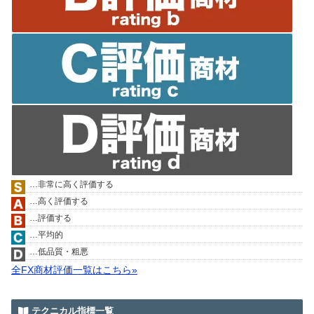
…非常に高く評価する
…高く評価する
…評価する
…平均的
…低品質・粗悪
全FX商材評価一覧はこちら»
テクニカル指標一覧