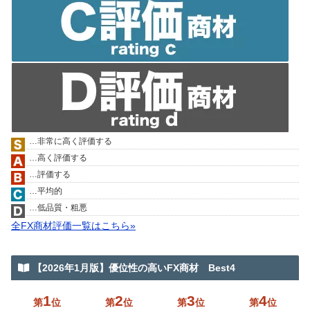
…非常に高く評価する
…高く評価する
…評価する
…平均的
…低品質・粗悪
全FX商材評価一覧はこちら»
【2026年1月版】優位性の高いFX商材 Best4
1
2
3
4
第
位
第
位
第
位
第
位