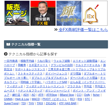
全FX商材評価一覧はこちら
テクニカル指標一覧
テクニカル指標から記事を探す
一目均衡表
｜
移動平均線
｜
うねり取り
｜
ウォルフ波動
｜
エリオット波動理論
｜
エン
ベロープ
｜
乖離率
｜
カギ足チャート
｜
グランビルの法則
｜
ケルトナーチャネル
｜
酒
田五法
｜
サポート＆レジスタンス
｜
三尊天井＆逆三尊（トリプルトップ＆トリプル
ボトム）
｜
ストキャスティクス
｜
ダイバージェンス
｜
ダウ理論
｜
ダブルオー・トリ
プルオー（キリ番）
｜
ダブルトップ＆ダブルボトム
｜
ダーバスボックス理論
｜
チャ
ネルライン
｜
同時線（十字線）
｜
パラボリックSAR
｜
はらみ足（インサイドバー）
｜
フィボナッチ
｜
フィボナッチリトレースメント
｜
フラクタル
｜
平均足
｜
平均足ス
ムーズド
｜
ペナント＆フラッグ
｜
ボリンジャーバンド
｜
ポイント・アンド・フィギ
ュア
｜
練行足
｜
ADX
｜
AO
｜
ATR
｜
ATRStop
｜
BBand Stop
｜
CCI
｜
Dolly
｜
fisher
｜
GMMA
｜
High & Low
｜
MACD
｜
PIVOT（ピボット）
｜
RCI
｜
RSI
｜
STC
｜
SuperTrend
｜
TDI
｜
THV
｜
TRIX
｜
ZIGZAG
｜
4TF HAS BAR
｜