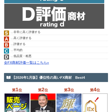
…非常に高く評価する
…高く評価する
…評価する
…平均的
…低品質・粗悪
全FX商材評価一覧はこちら»
【2026年1月版】優位性の高いFX商材 Best4
1
2
3
4
第
位
第
位
第
位
第
位