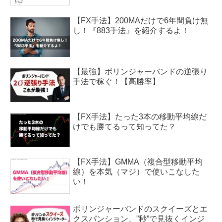
【FX手法】200MAだけで6年間負け無
し！『883手法』を紹介するよ！
【最強】ボリンジャーバンドの逆張り
手法で稼ぐ！【高勝率】
【FX手法】たった3本の移動平均線だ
けでも勝てるって知ってた？
【FX手法】GMMA（複合型移動平均
線）を本気（マジ）で使いこなした
い！
ボリンジャーバンドのスクイーズとエ
クスパンション、”秒”で見抜くインジ