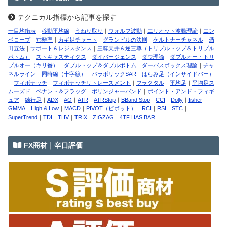
テクニカル指標から記事を探す
一目均衡表
｜
移動平均線
｜
うねり取り
｜
ウォルフ波動
｜
エリオット波動理論
｜
エン
ベロープ
｜
乖離率
｜
カギ足チャート
｜
グランビルの法則
｜
ケルトナーチャネル
｜
酒
田五法
｜
サポート＆レジスタンス
｜
三尊天井＆逆三尊（トリプルトップ＆トリプル
ボトム）
｜
ストキャスティクス
｜
ダイバージェンス
｜
ダウ理論
｜
ダブルオー・トリ
プルオー（キリ番）
｜
ダブルトップ＆ダブルボトム
｜
ダーバスボックス理論
｜
チャ
ネルライン
｜
同時線（十字線）
｜
パラボリックSAR
｜
はらみ足（インサイドバー）
｜
フィボナッチ
｜
フィボナッチリトレースメント
｜
フラクタル
｜
平均足
｜
平均足ス
ムーズド
｜
ペナント＆フラッグ
｜
ボリンジャーバンド
｜
ポイント・アンド・フィギ
ュア
｜
練行足
｜
ADX
｜
AO
｜
ATR
｜
ATRStop
｜
BBand Stop
｜
CCI
｜
Dolly
｜
fisher
｜
GMMA
｜
High & Low
｜
MACD
｜
PIVOT（ピボット）
｜
RCI
｜
RSI
｜
STC
｜
SuperTrend
｜
TDI
｜
THV
｜
TRIX
｜
ZIGZAG
｜
4TF HAS BAR
｜
FX商材｜辛口評価