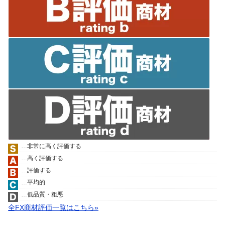
…非常に高く評価する
…高く評価する
…評価する
…平均的
…低品質・粗悪
全FX商材評価一覧はこちら»