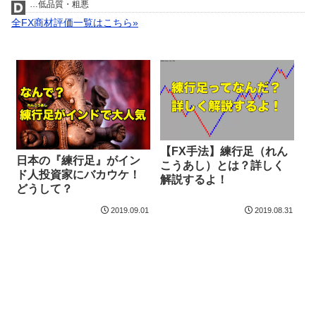
…低品質・粗悪
全FX商材評価一覧はこちら»
【FX手法】練行足（れん
日本の『練行足』がイン
こうあし）とは？詳しく
ド人投資家にバカウケ！
解説するよ！
どうして？
2019.09.01
2019.08.31