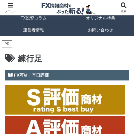
FX商材ランキング
FX手法解説
メニュー
検索
FX投資コラム
オリジナル特典
運営者情報
お問い合わせ
PR
練行足
FX商材｜辛口評価