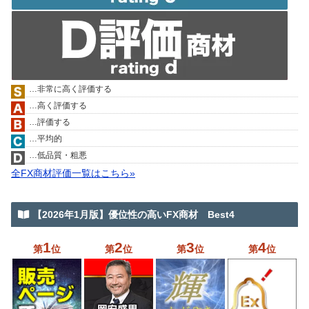
…非常に高く評価する
…高く評価する
…評価する
…平均的
…低品質・粗悪
全FX商材評価一覧はこちら»
【2026年1月版】優位性の高いFX商材 Best4
1
2
3
4
第
位
第
位
第
位
第
位