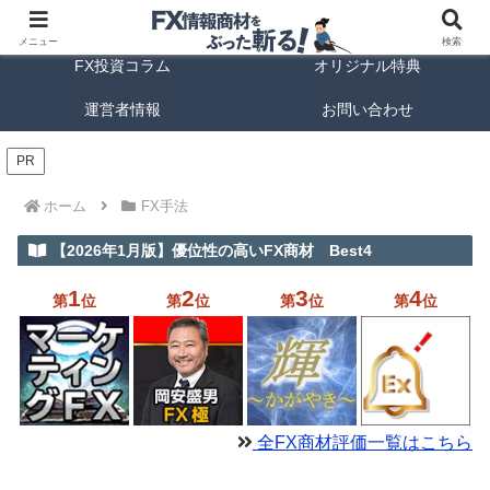
FX商材ランキング
FX手法解説
メニュー
検索
FX投資コラム
オリジナル特典
運営者情報
お問い合わせ
PR
ホーム
FX手法
【2026年1月版】優位性の高いFX商材 Best4
1
2
3
4
第
位
第
位
第
位
第
位
全FX商材評価一覧はこちら