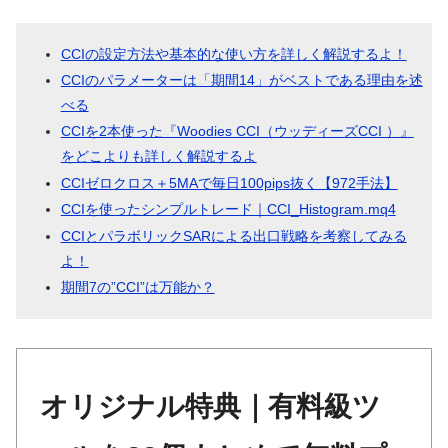
CCIの設定方法や基本的な使い方を詳しく解説するよ！
CCIのパラメーターは「期間14」がベストである理由を述
べる
CCIを2本使った『Woodies CCI（ウッディーズCCI ）』
をどこよりも詳しく解説するよ
CCIゼロクロス＋5MAで毎日100pips抜く【972手法】
CCIを使ったシンプルトレード｜CCI_Histogram.mq4
CCIとパラボリックSARによる出口戦略を考察してみる
よ！
期間7の”CCI”は万能か？
オリジナル特典｜有料級ツ