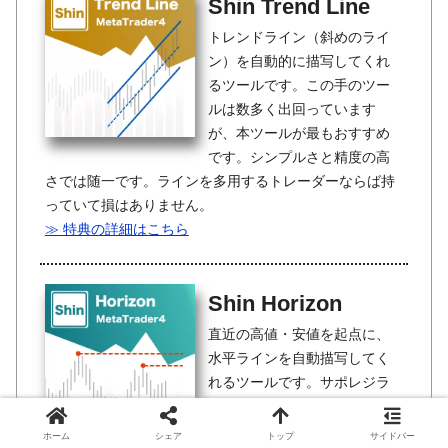
Shin Trend Line
トレンドライン（斜めのライ
ン）を自動的に描写してくれ
るツールです。この手のツー
ルは数多く出回っています
が、本ツールが最もおすすめ
です。シンプルさと精度の高
さでは随一です。ラインを多用するトレーダーならば持
っていて損はありません。
≫ 特典の詳細はこちら
Shin Horizon
直近の高値・安値を起点に、
水平ラインを自動描写してく
れるツールです。サポレジラ
インとしてだけでなく、TPや
SLの目安としても活用できる
ホーム
シェア
トップ
サイドバー