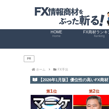
HOME
FX商材ランキ
Home
Ranking
PR
ホーム
FX手法
【2026年1月版】優位性の高いFX商材 
1
2
第
位
第
位