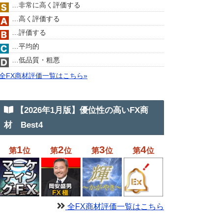
…非常に高く評価する
…高く評価する
…評価する
…平均的
…低品質・粗悪
全FX商材評価一覧はこちら»
【2026年1月版】優位性の高いFX商
材 Best4
1
2
3
4
第
位
第
位
第
位
第
位
全FX商材評価一覧はこちら