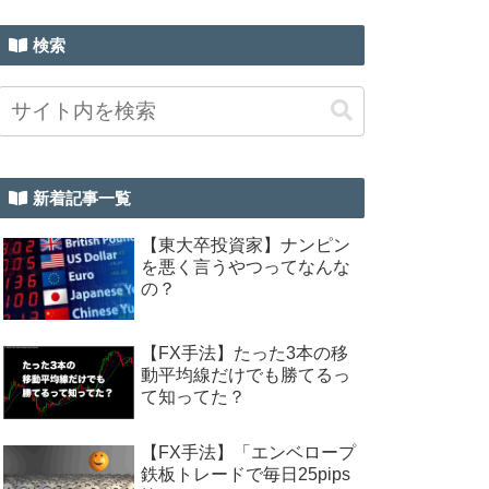
検索
新着記事一覧
【東大卒投資家】ナンピン
を悪く言うやつってなんな
の？
【FX手法】たった3本の移
動平均線だけでも勝てるっ
て知ってた？
【FX手法】「エンベロープ
鉄板トレードで毎日25pips