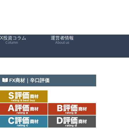
FX投資コラム
運営者情報
Column
About us
FX商材｜辛口評価