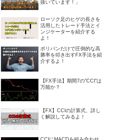
抜いています！」
ローソク足のヒゲの長さを
活用したトレード手法とイ
ンジケーターを紹介する
よ！
ボリバンだけで圧倒的な高
勝率を叩き出すFX手法を紹
介するよ！
【FX手法】期間7の”CCI”は
万能か？
【FX】CCIの計算式、詳し
く解説してみるよ！
CCIにMACDを組み合わせ