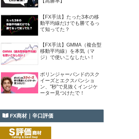
【高勝率】
【FX手法】たった3本の移
動平均線だけでも勝てるっ
て知ってた？
【FX手法】GMMA（複合型
移動平均線）を本気（マ
ジ）で使いこなしたい！
ボリンジャーバンドのスク
イーズとエクスパンショ
ン、”秒”で見抜くインジケ
ーター見つけたで！
FX商材｜辛口評価