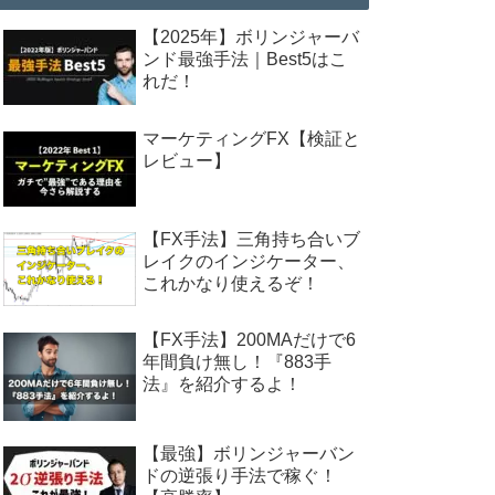
【2025年】ボリンジャーバ
ンド最強手法｜Best5はこ
れだ！
マーケティングFX【検証と
レビュー】
【FX手法】三角持ち合いブ
レイクのインジケーター、
これかなり使えるぞ！
【FX手法】200MAだけで6
年間負け無し！『883手
法』を紹介するよ！
【最強】ボリンジャーバン
ドの逆張り手法で稼ぐ！