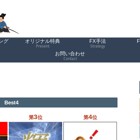
ング
オリジナル特典
FX手法
Present
Strategy
お問い合わせ
Contact
Best4
3
4
第
位
第
位