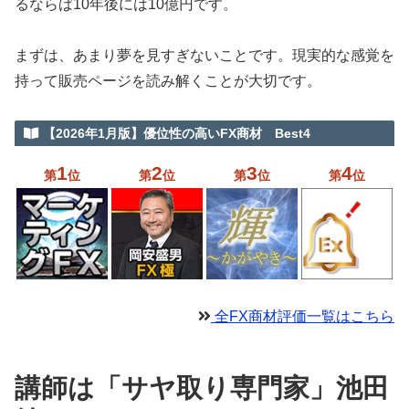
るならば10年後には10億円です。
まずは、あまり夢を見すぎないことです。現実的な感覚を
持って販売ページを読み解くことが大切です。
【2026年1月版】優位性の高いFX商材 Best4
1
2
3
4
第
位
第
位
第
位
第
位
全FX商材評価一覧はこちら
講師は「サヤ取り専門家」池田