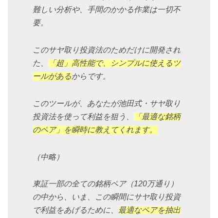
難しい分析や、手間のかかる作業は一切不
要。
このサヤ取り投資法のためだけに開発され
た、
「超」高性能で、シンプルに使えるツ
ールがある
からです。
このツールが、あなたが池田式・サヤ取り
投資法を使って利益を狙う、
「最適な銘柄
のペア」を瞬時に教えてくれます。
（中略）
東証一部の全ての銘柄ペア（120万通り）
の中から、いま、この瞬間にサヤ取り投資
で利益をあげるために、
最適なペアを抽出