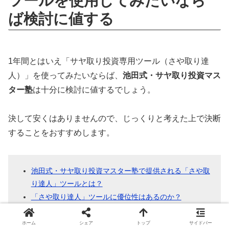
ツールを使用してみたいなら
ば検討に値する
1年間とはいえ「サヤ取り投資専用ツール（さや取り達
人）」を使ってみたいならば、
池田式・サヤ取り投資マス
ター塾
は十分に検討に値するでしょう。
決して安くはありませんので、じっくりと考えた上で決断
することをおすすめします。
池田式・サヤ取り投資マスター塾で提供される「さや取
り達人」ツールとは？
「さや取り達人」ツールに優位性はあるのか？
【危険】池田式・サヤ取り投資マスター塾を検討するな
らば「サヤ取り」のリスクを知っておくべき
ホーム
シェア
トップ
サイドバー