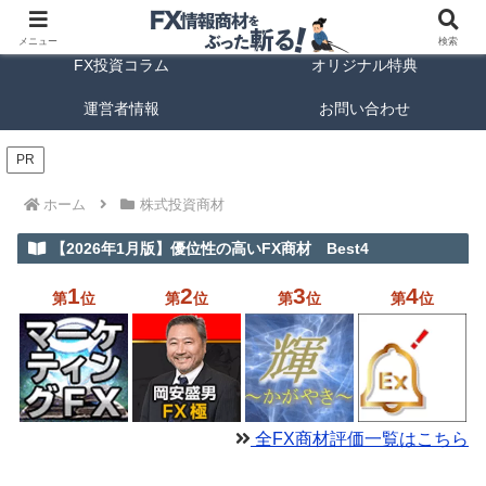
FX商材ランキング
FX手法解説
メニュー
検索
FX投資コラム
オリジナル特典
運営者情報
お問い合わせ
PR
ホーム
株式投資商材
【2026年1月版】優位性の高いFX商材 Best4
1
2
3
4
第
位
第
位
第
位
第
位
全FX商材評価一覧はこちら