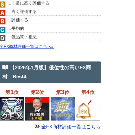
…非常に高く評価する
…高く評価する
…評価する
…平均的
…低品質・粗悪
全FX商材評価一覧はこちら»
【2026年1月版】優位性の高いFX商
材 Best4
1
2
3
4
第
位
第
位
第
位
第
位
全FX商材評価一覧はこちら