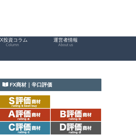
FX投資コラム
運営者情報
Column
About us
FX商材｜辛口評価