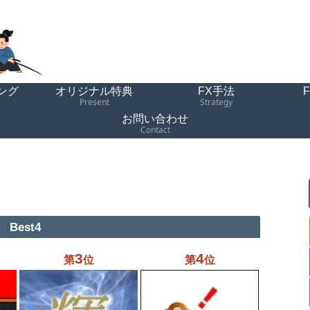
ング
オリジナル特典
FX手法
Present
Strategy
お問い合わせ
Contact
Best4
3
4
第
位
第
位