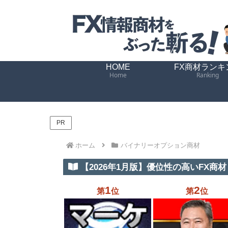
HOME
FX商材ランキ
Home
Ranking
PR
ホーム
バイナリーオプション商材
【2026年1月版】優位性の高いFX商材 
1
2
第
位
第
位