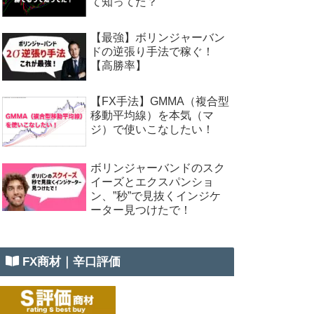
て知ってた？
【最強】ボリンジャーバン
ドの逆張り手法で稼ぐ！
【高勝率】
【FX手法】GMMA（複合型
移動平均線）を本気（マ
ジ）で使いこなしたい！
ボリンジャーバンドのスク
イーズとエクスパンショ
ン、”秒”で見抜くインジケ
ーター見つけたで！
FX商材｜辛口評価