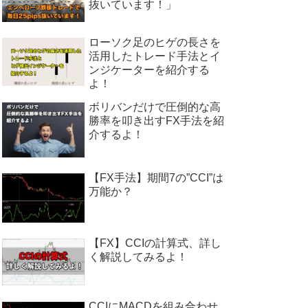
抜いています！」
ローソク足のヒゲの長さを
活用したトレード手法とイ
ンジケーターを紹介する
よ！
ボリバンだけで圧倒的な高
勝率を叩き出すFX手法を紹
介するよ！
【FX手法】期間7の”CCI”は
万能か？
【FX】CCIの計算式、詳し
く解説してみるよ！
CCIにMACDを組み合わせ