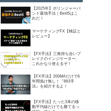
【2025年】ボリンジャーバ
ンド最強手法｜Best5はこ
れだ！
マーケティングFX【検証と
レビュー】
【FX手法】三角持ち合いブ
レイクのインジケーター、
これかなり使えるぞ！
【FX手法】200MAだけで6
年間負け無し！『883手
法』を紹介するよ！
【FX手法】たった3本の移
動平均線だけでも勝てるっ