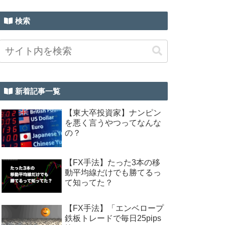
検索
新着記事一覧
【東大卒投資家】ナンピン
を悪く言うやつってなんな
の？
【FX手法】たった3本の移
動平均線だけでも勝てるっ
て知ってた？
【FX手法】「エンベロープ
鉄板トレードで毎日25pips