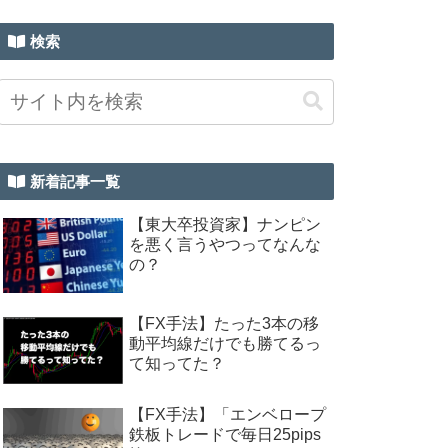
検索
新着記事一覧
【東大卒投資家】ナンピン
を悪く言うやつってなんな
の？
【FX手法】たった3本の移
動平均線だけでも勝てるっ
て知ってた？
【FX手法】「エンベロープ
鉄板トレードで毎日25pips