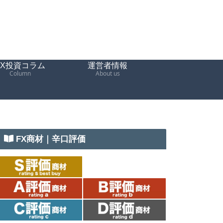
FX投資コラム
運営者情報
Column
About us
FX商材｜辛口評価