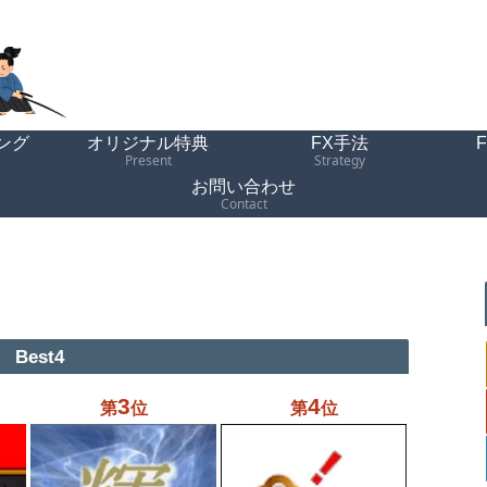
ング
オリジナル特典
FX手法
Present
Strategy
お問い合わせ
Contact
Best4
3
4
第
位
第
位