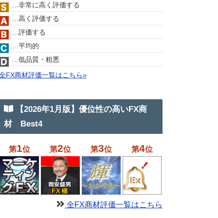
…非常に高く評価する
…高く評価する
…評価する
…平均的
…低品質・粗悪
全FX商材評価一覧はこちら»
【2026年1月版】優位性の高いFX商
材 Best4
1
2
3
4
第
位
第
位
第
位
第
位
全FX商材評価一覧はこちら