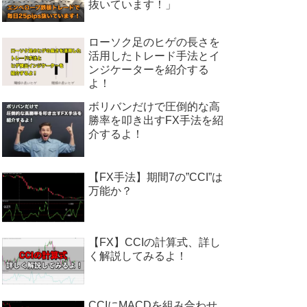
抜いています！」
ローソク足のヒゲの長さを
活用したトレード手法とイ
ンジケーターを紹介する
よ！
ボリバンだけで圧倒的な高
勝率を叩き出すFX手法を紹
介するよ！
【FX手法】期間7の”CCI”は
万能か？
【FX】CCIの計算式、詳し
く解説してみるよ！
CCIにMACDを組み合わせ