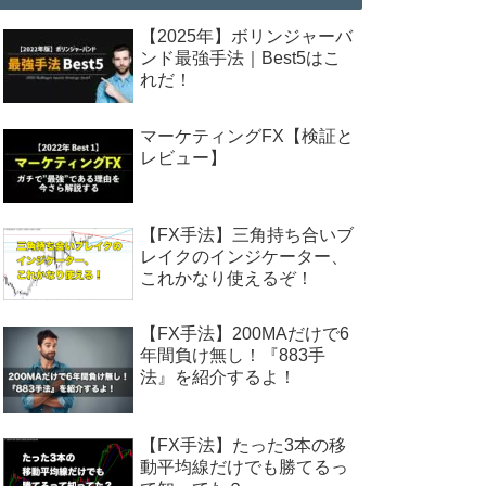
【2025年】ボリンジャーバ
ンド最強手法｜Best5はこ
れだ！
マーケティングFX【検証と
レビュー】
【FX手法】三角持ち合いブ
レイクのインジケーター、
これかなり使えるぞ！
【FX手法】200MAだけで6
年間負け無し！『883手
法』を紹介するよ！
【FX手法】たった3本の移
動平均線だけでも勝てるっ