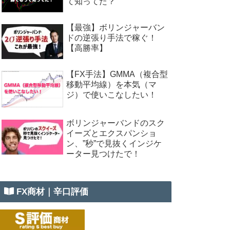
て知ってた？
【最強】ボリンジャーバン
ドの逆張り手法で稼ぐ！
【高勝率】
【FX手法】GMMA（複合型
移動平均線）を本気（マ
ジ）で使いこなしたい！
ボリンジャーバンドのスク
イーズとエクスパンショ
ン、”秒”で見抜くインジケ
ーター見つけたで！
FX商材｜辛口評価