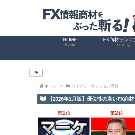
HOME
FX商材ランキ
Home
Ranking
PR
ホーム
バイナリーオプション商材
【2026年1月版】優位性の高いFX商材 
1
2
第
位
第
位