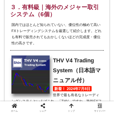
３．有料級｜海外のメジャー取引
システム（6個）
国内ではほとんど知られていない、優位性の極めて高い
FXトレーディングシステムを厳選して紹介します。どれ
も有料で販売されてもおかしくないほどの完成度・優位
性の高さです。
THV V4 Trading
System（日本語マ
ニュアル付）
新着！ 2024年7月8日
世界で最も有名なトレーディ
ングシステムといえばこれ、「THV」ですね。海外FXフ
ォーラム『ForexFactory』から誕生したTHVは、またた
ホーム
シェア
トップ
サイドバー
くまに大人気となりました。その理由は当然ながら優位