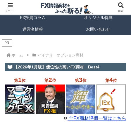
FX商材ランキング
FX手法解説
メニュー
検索
FX投資コラム
オリジナル特典
運営者情報
お問い合わせ
PR
ホーム
バイナリーオプション商材
【2026年1月版】優位性の高いFX商材 Best4
1
2
3
4
第
位
第
位
第
位
第
位
全FX商材評価一覧はこちら