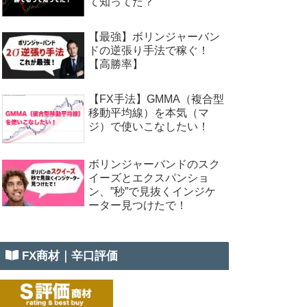
て知ってた？
【最強】ボリンジャーバン
ドの逆張り手法で稼ぐ！
【高勝率】
【FX手法】GMMA（複合型
移動平均線）を本気（マ
ジ）で使いこなしたい！
ボリンジャーバンドのスク
イーズとエクスパンショ
ン、”秒”で見抜くインジケ
ーター見つけたで！
FX商材｜辛口評価