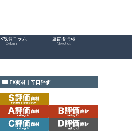
FX投資コラム
運営者情報
Column
About us
FX商材｜辛口評価