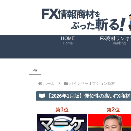
HOME
FX商材ランキ
Home
Ranking
PR
ホーム
バイナリーオプション商材
【2026年1月版】優位性の高いFX商材 
1
2
第
位
第
位