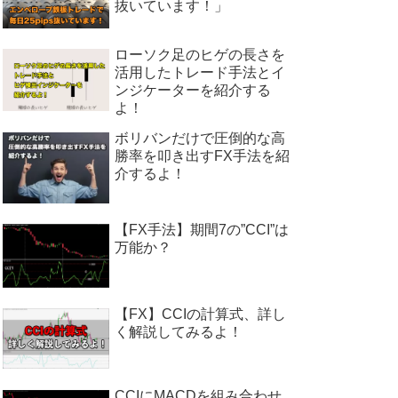
抜いています！」
ローソク足のヒゲの長さを
活用したトレード手法とイ
ンジケーターを紹介する
よ！
ボリバンだけで圧倒的な高
勝率を叩き出すFX手法を紹
介するよ！
【FX手法】期間7の”CCI”は
万能か？
【FX】CCIの計算式、詳し
く解説してみるよ！
CCIにMACDを組み合わせ