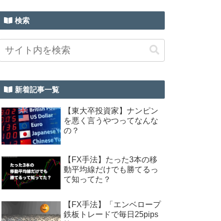
検索
新着記事一覧
【東大卒投資家】ナンピン
を悪く言うやつってなんな
の？
【FX手法】たった3本の移
動平均線だけでも勝てるっ
て知ってた？
【FX手法】「エンベロープ
鉄板トレードで毎日25pips