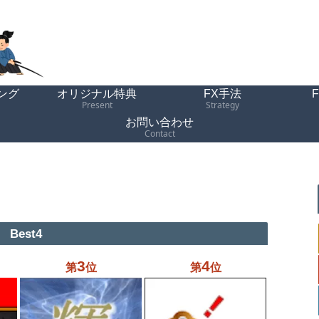
ング
オリジナル特典
FX手法
Present
Strategy
お問い合わせ
Contact
Best4
3
4
第
位
第
位