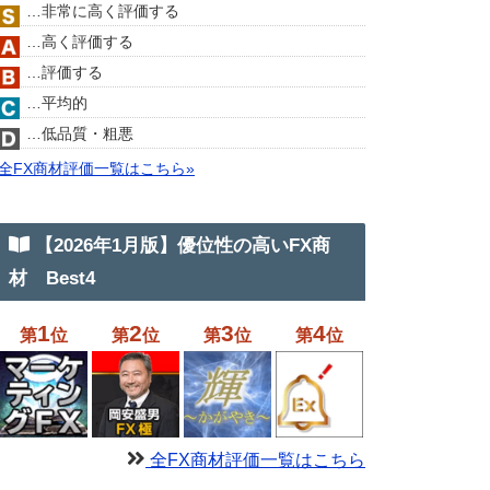
…非常に高く評価する
…高く評価する
…評価する
…平均的
…低品質・粗悪
全FX商材評価一覧はこちら»
【2026年1月版】優位性の高いFX商
材 Best4
1
2
3
4
第
位
第
位
第
位
第
位
全FX商材評価一覧はこちら