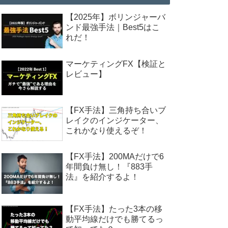
【2025年】ボリンジャーバ
ンド最強手法｜Best5はこ
れだ！
マーケティングFX【検証と
レビュー】
【FX手法】三角持ち合いブ
レイクのインジケーター、
これかなり使えるぞ！
【FX手法】200MAだけで6
年間負け無し！『883手
法』を紹介するよ！
【FX手法】たった3本の移
動平均線だけでも勝てるっ