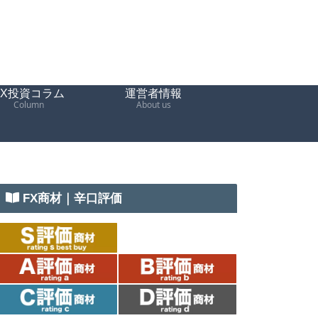
FX投資コラム
運営者情報
Column
About us
FX商材｜辛口評価