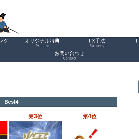
ング
オリジナル特典
FX手法
Present
Strategy
お問い合わせ
Contact
Best4
3
4
第
位
第
位