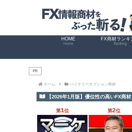
HOME
FX商材ランキ
Home
Ranking
PR
ホーム
バイナリーオプション商材
【2026年1月版】優位性の高いFX商材 
1
2
第
位
第
位