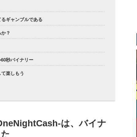
てるギャンブルである
るか？
60秒バイナリー
して楽しもう
eNightCash-は、バイナ
った