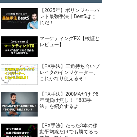
【2025年】ボリンジャーバ
ンド最強手法｜Best5はこ
れだ！
マーケティングFX【検証と
レビュー】
【FX手法】三角持ち合いブ
レイクのインジケーター、
これかなり使えるぞ！
【FX手法】200MAだけで6
年間負け無し！『883手
法』を紹介するよ！
【FX手法】たった3本の移
動平均線だけでも勝てるっ