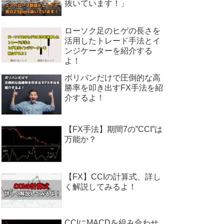
抜いています！」
ローソク足のヒゲの長さを
活用したトレード手法とイ
ンジケーターを紹介する
よ！
ボリバンだけで圧倒的な高
勝率を叩き出すFX手法を紹
介するよ！
【FX手法】期間7の”CCI”は
万能か？
【FX】CCIの計算式、詳し
く解説してみるよ！
CCIにMACDを組み合わせ