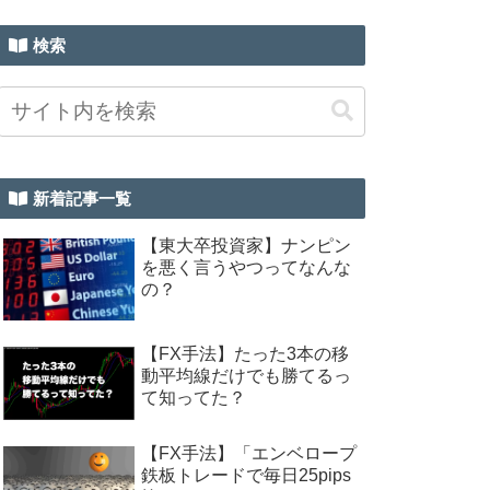
検索
新着記事一覧
【東大卒投資家】ナンピン
を悪く言うやつってなんな
の？
【FX手法】たった3本の移
動平均線だけでも勝てるっ
て知ってた？
【FX手法】「エンベロープ
鉄板トレードで毎日25pips