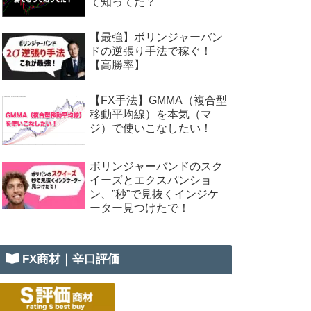
て知ってた？
【最強】ボリンジャーバン
ドの逆張り手法で稼ぐ！
【高勝率】
【FX手法】GMMA（複合型
移動平均線）を本気（マ
ジ）で使いこなしたい！
ボリンジャーバンドのスク
イーズとエクスパンショ
ン、”秒”で見抜くインジケ
ーター見つけたで！
FX商材｜辛口評価