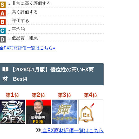
…非常に高く評価する
…高く評価する
…評価する
…平均的
…低品質・粗悪
全FX商材評価一覧はこちら»
【2026年1月版】優位性の高いFX商
材 Best4
1
2
3
4
第
位
第
位
第
位
第
位
全FX商材評価一覧はこちら