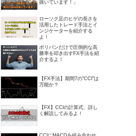
抜いています！」
ローソク足のヒゲの長さを
活用したトレード手法とイ
ンジケーターを紹介する
よ！
ボリバンだけで圧倒的な高
勝率を叩き出すFX手法を紹
介するよ！
【FX手法】期間7の”CCI”は
万能か？
【FX】CCIの計算式、詳し
く解説してみるよ！
CCIにMACDを組み合わせ