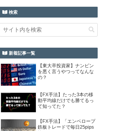
検索
新着記事一覧
【東大卒投資家】ナンピン
を悪く言うやつってなんな
の？
【FX手法】たった3本の移
動平均線だけでも勝てるっ
て知ってた？
【FX手法】「エンベロープ
鉄板トレードで毎日25pips