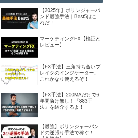
【2025年】ボリンジャーバ
ンド最強手法｜Best5はこ
れだ！
マーケティングFX【検証と
レビュー】
【FX手法】三角持ち合いブ
レイクのインジケーター、
これかなり使えるぞ！
【FX手法】200MAだけで6
年間負け無し！『883手
法』を紹介するよ！
【最強】ボリンジャーバン
ドの逆張り手法で稼ぐ！