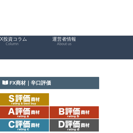
FX投資コラム
運営者情報
Column
About us
FX商材｜辛口評価