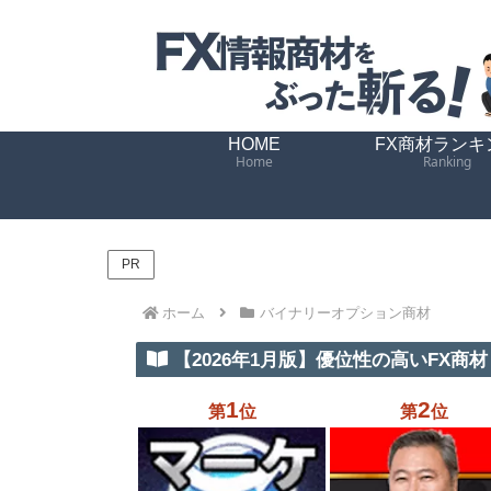
HOME
FX商材ランキ
Home
Ranking
PR
ホーム
バイナリーオプション商材
【2026年1月版】優位性の高いFX商材 
1
2
第
位
第
位