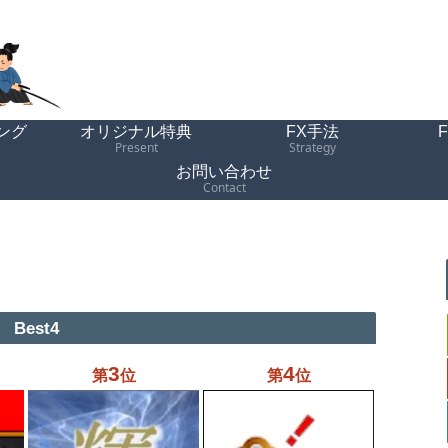
ング
オリジナル特典
FX手法
Present
Strategy
お問い合わせ
Contact
Best4
3
4
第
位
第
位