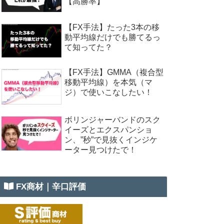
【高勝率】
【FX手法】たった3本の移
動平均線だけでも勝てるっ
て知ってた？
【FX手法】GMMA（複合型
移動平均線）を本気（マ
ジ）で使いこなしたい！
ボリンジャーバンドのスク
イーズとエクスパンショ
ン、”秒”で見抜くインジケ
ーター見つけたで！
FX商材｜辛口評価