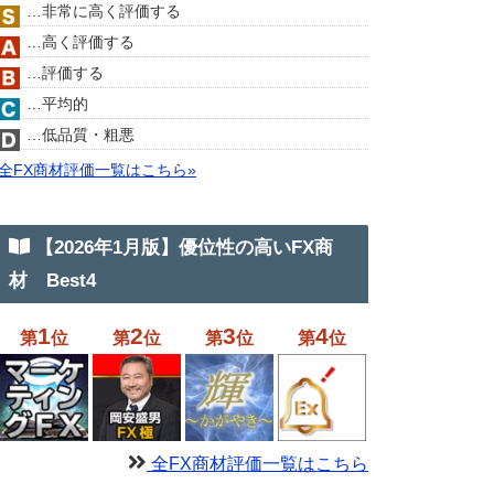
…非常に高く評価する
…高く評価する
…評価する
…平均的
…低品質・粗悪
全FX商材評価一覧はこちら»
【2026年1月版】優位性の高いFX商
材 Best4
1
2
3
4
第
位
第
位
第
位
第
位
全FX商材評価一覧はこちら