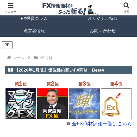
FX商材ランキング
FX手法解説
メニュー
検索
FX投資コラム
オリジナル特典
運営者情報
お問い合わせ
PR
ホーム
FX商材
【2026年1月版】優位性の高いFX商材 Best4
1
2
3
4
第
位
第
位
第
位
第
位
全FX商材評価一覧はこちら