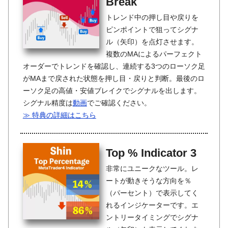
Break
トレンド中の押し目や戻りを
ピンポイントで狙ってシグナ
ル（矢印）を点灯させます。
複数のMAによるパーフェクト
オーダーでトレンドを確認し、連続する3つのローソク足
がMAまで戻された状態を押し目・戻りと判断。最後のロ
ーソク足の高値・安値ブレイクでシグナルを出します。
シグナル精度は
動画
でご確認ください。
≫ 特典の詳細はこちら
Top % Indicator 3
非常にユニークなツール。レ
ートが動きそうな方向を％
（パーセント）で表示してく
れるインジケーターです。エ
ントリータイミングでシグナ