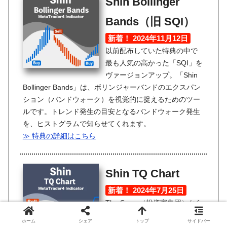
Shin Bollinger
Bands（旧 SQI）
新着！ 2024年11月12日
以前配布していた特典の中で
最も人気の高かった「SQI」を
ヴァージョンアップ。「Shin
Bollinger Bands」は、ボリンジャーバンドのエクスパン
ション（バンドウォーク）を視覚的に捉えるためのツー
ルです。トレンド発生の目安となるバンドウォーク発生
を、ヒストグラムで知らせてくれます。
≫ 特典の詳細はこちら
Shin TQ Chart
新着！ 2024年7月25日
The Secre（投資家集団）から
の提供ツールです。トレンド
ホーム
シェア
トップ
サイドバー