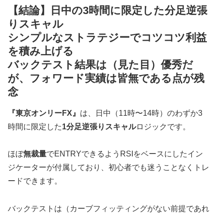
【結論】日中の3時間に限定した分足逆張
りスキャル
シンプルなストラテジーでコツコツ利益
を積み上げる
バックテスト結果は（見た目）優秀だ
が、フォワード実績は皆無である点が残
念
『東京オンリーFX』
は、日中（11時〜14時）のわずか3
時間に限定した
1分足逆張りスキャル
ロジックです。
ほぼ
無裁量
でENTRYできるようRSIをベースにしたイン
ジケーターが付属しており、初心者でも迷うことなくトレ
ードできます。
バックテストは（カーブフィッティングがない前提であれ