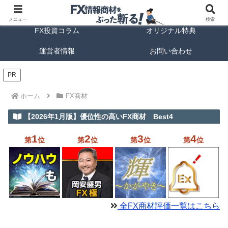
FX商材ランキング
FX手法解説
メニュー
検索
FX投資コラム
オリジナル特典
運営者情報
お問い合わせ
PR
ホーム
FX商材
【2026年1月版】優位性の高いFX商材 Best4
1
2
3
4
第
位
第
位
第
位
第
位
全FX商材評価一覧はこちら