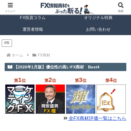
FX商材ランキング
FX手法解説
メニュー
検索
FX投資コラム
オリジナル特典
運営者情報
お問い合わせ
PR
ホーム
FX商材
【2026年1月版】優位性の高いFX商材 Best4
1
2
3
4
第
位
第
位
第
位
第
位
全FX商材評価一覧はこちら