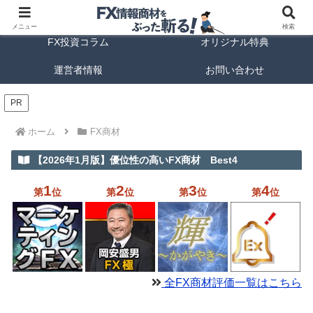
FX商材ランキング
FX手法解説
メニュー
検索
FX投資コラム
オリジナル特典
運営者情報
お問い合わせ
PR
ホーム
FX商材
【2026年1月版】優位性の高いFX商材 Best4
1
2
3
4
第
位
第
位
第
位
第
位
全FX商材評価一覧はこちら