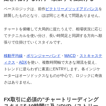
ベースロジックは、前作
ビクトリーメソッドアドバンス
を
踏襲したものとなり、ほぼ同じと考えて問題ありません。
チャートを俯瞰して大局的に捉たうえで、相場状況に応じ
てテクニカルを使い分け、長い時間足と同調する方向へ順
張りで仕掛けていくスタイルです。
移動平均線
・
ボリンジャーバンド
・
MACD
・
ストキャステ
ィクス
・
ADX
を使い、複数時間軸で大きな潮流を捉え、
トレンドに逆らわずに素直にENTRYします。各インジケ
ーターはオーソドックスなものが中心で、ロジックに奇抜
さはありません。
FX取引に必須の”チャートリーディング