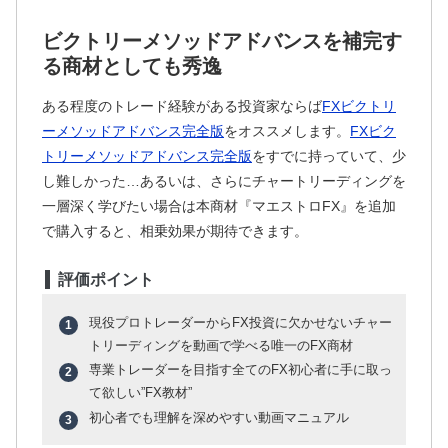
ビクトリーメソッドアドバンスを補完す
る商材としても秀逸
ある程度のトレード経験がある投資家ならば
FXビクトリ
ーメソッドアドバンス完全版
をオススメします。
FXビク
トリーメソッドアドバンス完全版
をすでに持っていて、少
し難しかった…あるいは、さらにチャートリーディングを
一層深く学びたい場合は本商材『マエストロFX』を追加
で購入すると、相乗効果が期待できます。
評価ポイント
現役プロトレーダーからFX投資に欠かせないチャー
トリーディングを動画で学べる唯一のFX商材
専業トレーダーを目指す全てのFX初心者に手に取っ
て欲しい”FX教材”
初心者でも理解を深めやすい動画マニュアル