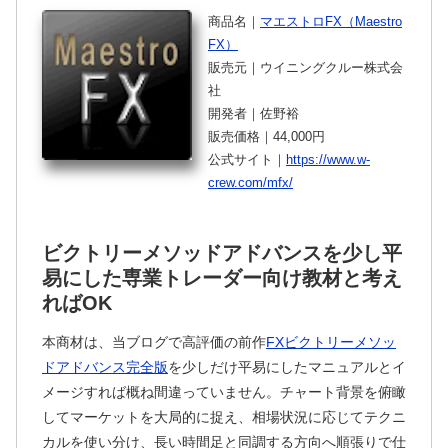
商品名｜
マエストロFX（Maestro
FX）
販売元｜ウイニングクルー株式会
社
開発者｜佐野裕
販売価格｜44,000円
公式サイト｜
https://www.w-
crew.com/mfx/
ビクトリーメソッドアドバンスを少し平
易にした専業トレーダー向け教材と考え
ればOK
本商材は、当ブログで高評価の前作
FXビクトリーメソッ
ドアドバンス完全版
を少しだけ平易にしたマニュアルとイ
メージすれば概ね間違っていません。チャート背景を俯瞰
してマーケットを大局的に捉え、相場状況に応じてテクニ
カルを使い分け、長い時間足と同調する方向へ順張りで仕