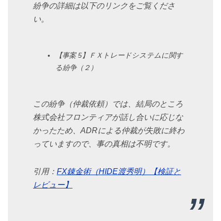
紛争の詳細は以下のリンクをご覧くださ
い。
【事案 5】ＦＸトレードシステムに関す
る紛争（２）
この紛争（仲裁依頼）では、結局のところ
株式会社フロンティアが話し合いに応じな
かったため、ADRによる仲裁が失敗に終わ
っていますので、事の真相は不明です。
引用：
FX錬金術（HIDE渡秀明）【検証と
レビュー】