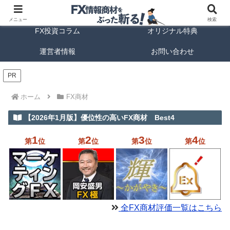
FX商材ランキング
FX手法解説
メニュー
検索
FX投資コラム
オリジナル特典
運営者情報
お問い合わせ
PR
ホーム
FX商材
【2026年1月版】優位性の高いFX商材 Best4
1
2
3
4
第
位
第
位
第
位
第
位
全FX商材評価一覧はこちら