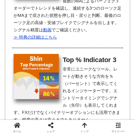
複数のMAによるパーフェクト
オーダーでトレンドを確認し、連続する3つのローソク足
がMAまで戻された状態を押し目・戻りと判断。最後のロ
ーソク足の高値・安値ブレイクでシグナルを出します。
シグナル精度は
動画
でご確認ください。
≫ 特典の詳細はこちら
Top % Indicator 3
非常にユニークなツール。レ
ートが動きそうな方向を％
（パーセント）で表示してく
れるインジケーターです。エ
ントリータイミングでシグナ
ル（矢印）も表示してくれま
す。FXだけでなくバイナリーオプションにも活用できま
す。精度の高さは言うまでもありません。
≫ 特典の詳細はこちら
ホーム
シェア
トップ
サイドバー