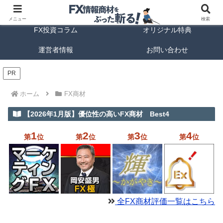
FX商材ランキング
FX手法解説
メニュー
検索
FX投資コラム
オリジナル特典
運営者情報
お問い合わせ
PR
ホーム
FX商材
【2026年1月版】優位性の高いFX商材 Best4
1
2
3
4
第
位
第
位
第
位
第
位
全FX商材評価一覧はこちら