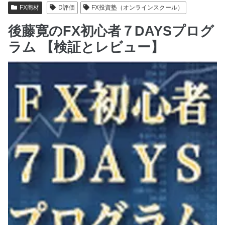
FX商材
D評価
FX投資塾（オンラインスクール）
後藤寛のFX初心者７DAYSプログ
ラム 【検証とレビュー】