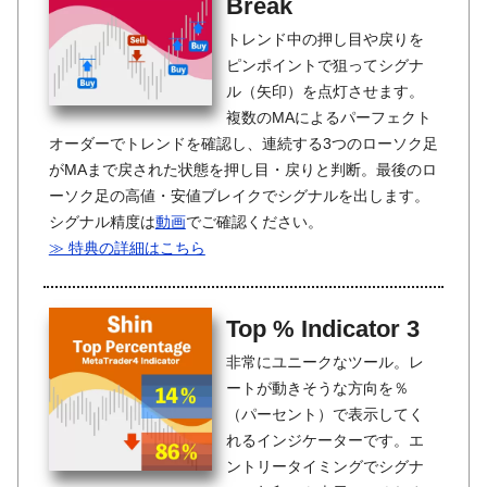
Break
トレンド中の押し目や戻りを
ピンポイントで狙ってシグナ
ル（矢印）を点灯させます。
複数のMAによるパーフェクト
オーダーでトレンドを確認し、連続する3つのローソク足
がMAまで戻された状態を押し目・戻りと判断。最後のロ
ーソク足の高値・安値ブレイクでシグナルを出します。
シグナル精度は
動画
でご確認ください。
≫ 特典の詳細はこちら
Top % Indicator 3
非常にユニークなツール。レ
ートが動きそうな方向を％
（パーセント）で表示してく
れるインジケーターです。エ
ントリータイミングでシグナ