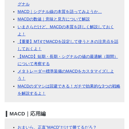
グナル
MACD｜シグナル線の本質を語ってみようか…
MACDの数値｜意味と見方について解説
いまさらだけど、MACDの本質を詳しく解説しておく
よ！
【重要】MT4でMACDを設定して使うときの注意点を話
しておくよ！
【MACD】短期・長期・シグナルの値の最適解（期間）
について考察する
メタトレーダー標準装備のMACDをカスタマイズしよ
う！
MACDのダマシは回避できる！ガチで効果的な3つの戦略
を解説するよ！
MACD｜応用編
おまいら、正直”MACD”だけで勝てるだろ？