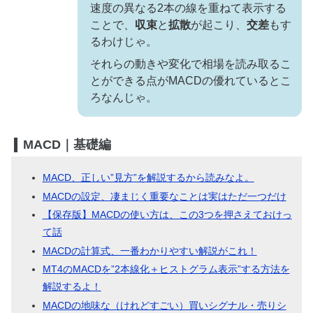
速度の異なる2本の線を重ねて表示する
ことで、
収束
と
拡散
が起こり、
交差
もす
るわけじゃ。
それらの動きや変化で相場を読み取るこ
とができる点がMACDの優れているとこ
ろなんじゃ。
MACD｜基礎編
MACD、正しい”見方”を解説するから読みなよ。
MACDの設定、凄まじく重要なことは実はただ一つだけ
【保存版】MACDの使い方は、この3つを押さえておけっ
て話
MACDの計算式、一番わかりやすい解説がこれ！
MT4のMACDを”2本線化＋ヒストグラム表示”する方法を
解説するよ！
MACDの地味な（けれどすごい）買いシグナル・売りシ