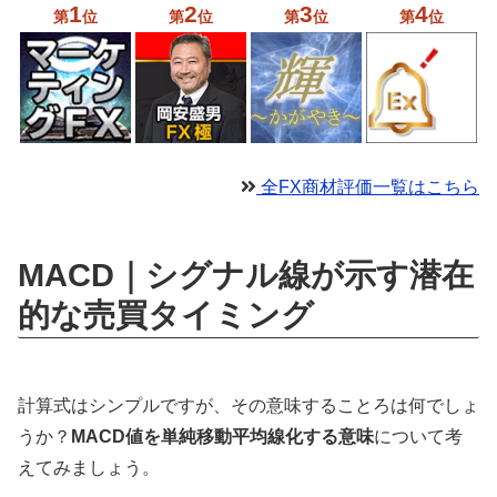
1
2
3
4
第
位
第
位
第
位
第
位
全FX商材評価一覧はこちら
MACD｜シグナル線が示す潜在
的な売買タイミング
計算式はシンプルですが、その意味することろは何でしょ
うか？
MACD値を単純移動平均線化する意味
について考
えてみましょう。