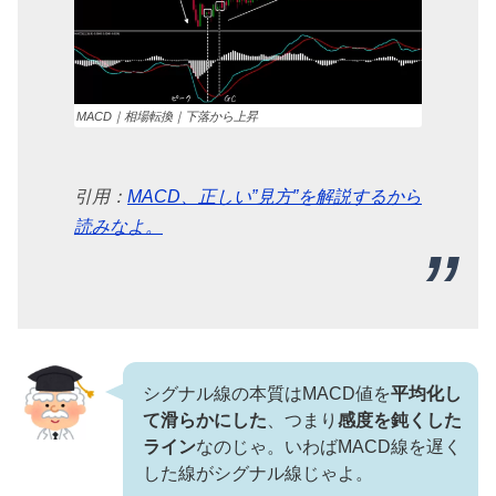
MACD｜相場転換｜下落から上昇
引用：
MACD、正しい”見方”を解説するから
読みなよ。
シグナル線の本質はMACD値を
平均化し
て滑らかにした
、つまり
感度を鈍くした
ライン
なのじゃ。いわばMACD線を遅く
した線がシグナル線じゃよ。