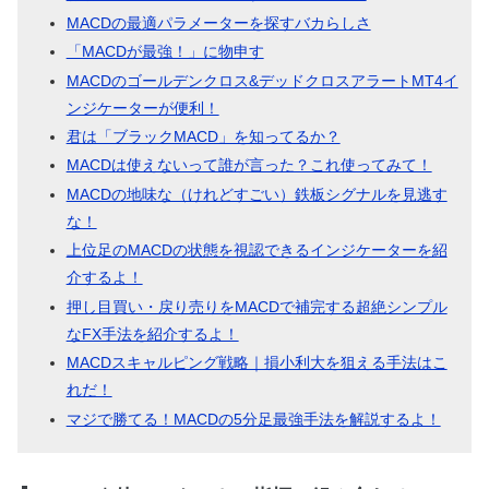
MACDの最適パラメーターを探すバカらしさ
「MACDが最強！」に物申す
MACDのゴールデンクロス&デッドクロスアラートMT4イ
ンジケーターが便利！
君は「ブラックMACD」を知ってるか？
MACDは使えないって誰が言った？これ使ってみて！
MACDの地味な（けれどすごい）鉄板シグナルを見逃す
な！
上位足のMACDの状態を視認できるインジケーターを紹
介するよ！
押し目買い・戻り売りをMACDで補完する超絶シンプル
なFX手法を紹介するよ！
MACDスキャルピング戦略｜損小利大を狙える手法はこ
れだ！
マジで勝てる！MACDの5分足最強手法を解説するよ！