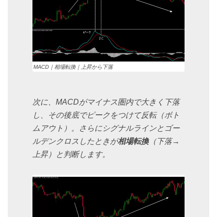
MACD｜相場転換｜上昇から下落
次に、MACDがマイナス圏内で大きく下落
し、その後底でピークをつけて反転（ボト
ムアウト）。さらにシグナルラインとゴー
ルデンクロスしたときが
相場転換
（下落→
上昇）と判断します。