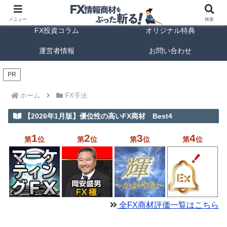
FX商材ランキング
FX手法解説
メニュー
検索
FX投資コラム
オリジナル特典
運営者情報
お問い合わせ
PR
ホーム
FX手法
【2026年1月版】優位性の高いFX商材 Best4
1
2
3
4
第
位
第
位
第
位
第
位
全FX商材評価一覧はこちら