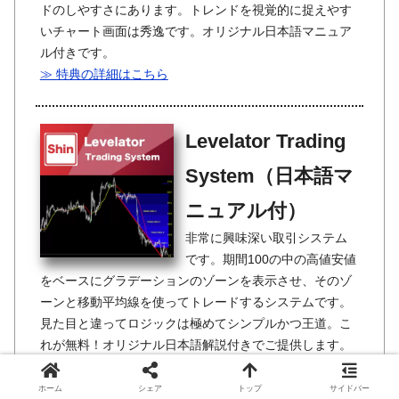
ドのしやすさにあります。トレンドを視覚的に捉えやす
いチャート画面は秀逸です。オリジナル日本語マニュア
ル付きです。
≫ 特典の詳細はこちら
Levelator Trading
System（日本語マ
ニュアル付）
非常に興味深い取引システム
です。期間100の中の高値安値
をベースにグラデーションのゾーンを表示させ、そのゾ
ーンと移動平均線を使ってトレードするシステムです。
見た目と違ってロジックは極めてシンプルかつ王道。こ
れが無料！オリジナル日本語解説付きでご提供します。
≫ 特典の詳細はこちら
ホーム
シェア
トップ
サイドバー