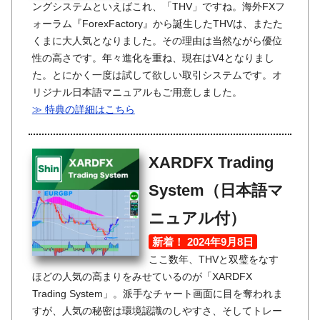
ングシステムといえばこれ、「THV」ですね。海外FXフ
ォーラム『ForexFactory』から誕生したTHVは、またた
くまに大人気となりました。その理由は当然ながら優位
性の高さです。年々進化を重ね、現在はV4となりまし
た。とにかく一度は試して欲しい取引システムです。オ
リジナル日本語マニュアルもご用意しました。
≫ 特典の詳細はこちら
XARDFX Trading
System（日本語マ
ニュアル付）
新着！ 2024年9月8日
ここ数年、THVと双璧をなす
ほどの人気の高まりをみせているのが「XARDFX
Trading System」。派手なチャート画面に目を奪われま
すが、人気の秘密は環境認識のしやすさ、そしてトレー