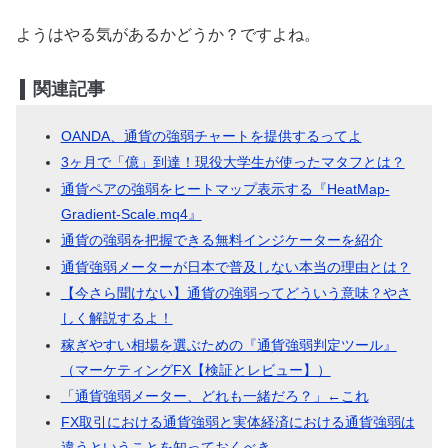
ようはやる気があるかどうか？ですよね。
関連記事
OANDA、通貨の強弱チャートを提供するってよ
3ヶ月で「億」到達！現役大学生が使ったマタフとは？
通貨ペアの強弱をヒートマップ表示する『HeatMap-
Gradient-Scale.mq4』
通貨の強弱を把握できる無料インジケーターを紹介
通貨強弱メーターが日本で普及しない本当の理由とは？
【今さら聞けない】通貨の強弱ってどういう意味？やさ
しく解説するよ！
稼ぎやすい相場を選ぶための『通貨強弱判定ツール』
（マーケティングFX【検証とレビュー】）
「通貨強弱メーター、どれも一緒だろ？」←これ
FX取引における通貨強弱と実体経済における通貨強弱は
違うということを知っておくべき