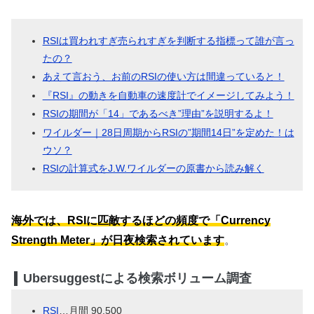
RSIは買われすぎ売られすぎを判断する指標って誰が言っ
たの？
あえて言おう、お前のRSIの使い方は間違っていると！
『RSI』の動きを自動車の速度計でイメージしてみよう！
RSIの期間が「14」であるべき”理由”を説明するよ！
ワイルダー｜28日周期からRSIの”期間14日”を定めた！は
ウソ？
RSIの計算式をJ.W.ワイルダーの原書から読み解く
海外では、RSIに匹敵するほど
の頻度で「Currency
Strength Meter」が日夜検索されています
。
Ubersuggestによる検索ボリューム調査
RSI
…月間 90,500