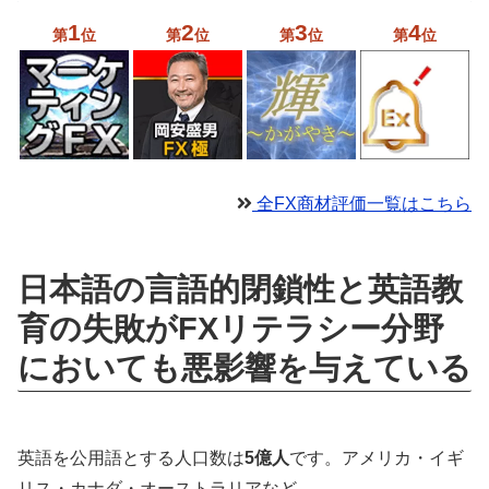
1
2
3
4
第
位
第
位
第
位
第
位
全FX商材評価一覧はこちら
日本語の言語的閉鎖性と英語教
育の失敗がFXリテラシー分野
においても悪影響を与えている
英語を公用語とする人口数は
5億人
です。アメリカ・イギ
リス・カナダ・オーストラリアなど。