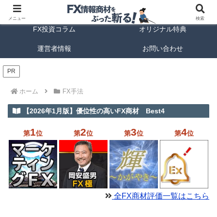
FX商材ランキング
FX手法解説
メニュー
検索
FX投資コラム
オリジナル特典
運営者情報
お問い合わせ
PR
ホーム
FX手法
【2026年1月版】優位性の高いFX商材 Best4
1
2
3
4
第
位
第
位
第
位
第
位
全FX商材評価一覧はこちら