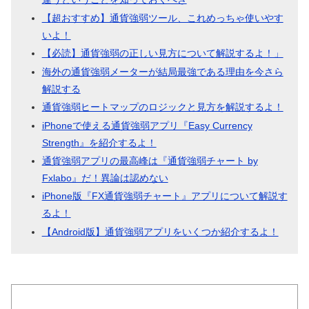
【超おすすめ】通貨強弱ツール、これめっちゃ使いやす
いよ！
【必読】通貨強弱の正しい見方について解説するよ！」
海外の通貨強弱メーターが結局最強である理由を今さら
解説する
通貨強弱ヒートマップのロジックと見方を解説するよ！
iPhoneで使える通貨強弱アプリ『Easy Currency
Strength』を紹介するよ！
通貨強弱アプリの最高峰は『通貨強弱チャート by
Fxlabo』だ！異論は認めない
iPhone版『FX通貨強弱チャート』アプリについて解説す
るよ！
【Android版】通貨強弱アプリをいくつか紹介するよ！