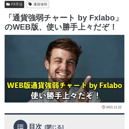
FX手法
通貨強弱
「通貨強弱チャート by Fxlabo」
のWEB版、使い勝手上々だぞ！
2021.11.22
目次