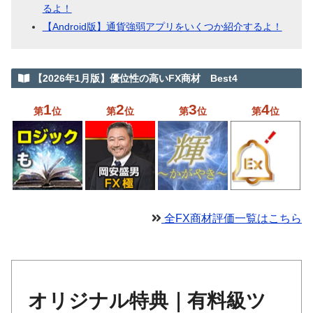
るよ！
【Android版】通貨強弱アプリをいくつか紹介するよ！
【2026年1月版】優位性の高いFX商材 Best4
1
2
3
4
第
位
第
位
第
位
第
位
全FX商材評価一覧はこちら
オリジナル特典｜有料級ツ