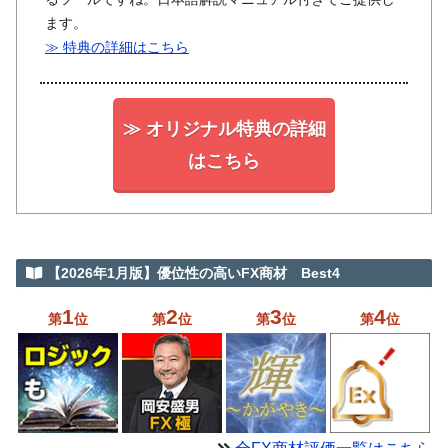
ます。
≫ 特典の詳細はこちら
≫ オリジナル特典の詳細
はこちら
【2026年1月版】優位性の高いFX商材 Best4
1
2
3
4
第
位
第
位
第
位
第
位