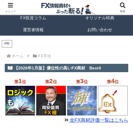
FX商材ランキング
FX手法解説
メニュー
検索
FX投資コラム
オリジナル特典
運営者情報
お問い合わせ
PR
ホーム
FX手法
【2026年1月版】優位性の高いFX商材 Best4
1
2
3
4
第
位
第
位
第
位
第
位
全FX商材評価一覧はこちら