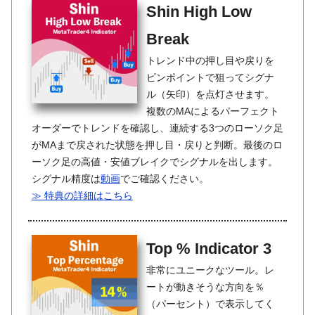
Shin High Low
Break
トレンド中の押し目や戻りを
ピンポイントで狙ってシグナ
ル（矢印）を点灯させます。
複数のMAによるパーフェクト
オーダーでトレンドを確認し、連続する3つのローソク足
がMAまで戻された状態を押し目・戻りと判断。最後のロ
ーソク足の高値・安値ブレイクでシグナルを出します。
シグナル精度は
動画
でご確認ください。
≫ 特典の詳細はこちら
Top % Indicator 3
非常にユニークなツール。レ
ートが動きそうな方向を％
（パーセント）で表示してく