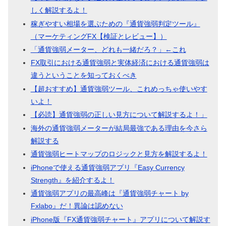
しく解説するよ！
稼ぎやすい相場を選ぶための『通貨強弱判定ツール』
（マーケティングFX【検証とレビュー】）
「通貨強弱メーター、どれも一緒だろ？」←これ
FX取引における通貨強弱と実体経済における通貨強弱は
違うということを知っておくべき
【超おすすめ】通貨強弱ツール、これめっちゃ使いやす
いよ！
【必読】通貨強弱の正しい見方について解説するよ！」
海外の通貨強弱メーターが結局最強である理由を今さら
解説する
通貨強弱ヒートマップのロジックと見方を解説するよ！
iPhoneで使える通貨強弱アプリ『Easy Currency
Strength』を紹介するよ！
通貨強弱アプリの最高峰は『通貨強弱チャート by
Fxlabo』だ！異論は認めない
iPhone版『FX通貨強弱チャート』アプリについて解説す