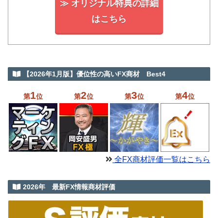
≫ オリジナル特典の詳細
はこちら
【2026年1月版】優位性の高いFX商材 Best4
1
2
3
4
第
位
第
位
第
位
第
位
全FX商材評価一覧はこちら
2026年 最新FX情報商材評価