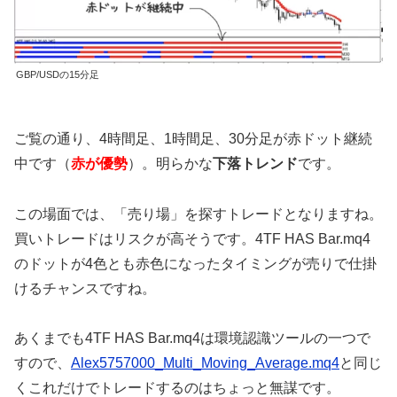
GBP/USDの15分足
ご覧の通り、4時間足、1時間足、30分足が赤ドット継続
中です（
赤が優勢
）。明らかな
下落トレンド
です。
この場面では、「売り場」を探すトレードとなりますね。
買いトレードはリスクが高そうです。4TF HAS Bar.mq4
のドットが4色とも赤色になったタイミングが売りで仕掛
けるチャンスですね。
あくまでも4TF HAS Bar.mq4は環境認識ツールの一つで
すので、
Alex5757000_Multi_Moving_Average.mq4
と同じ
くこれだけでトレードするのはちょっと無謀です。