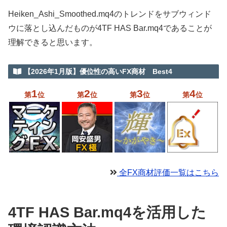
Heiken_Ashi_Smoothed.mq4のトレンドをサブウィンド
ウに落とし込んだものが4TF HAS Bar.mq4であることが
理解できると思います。
【2026年1月版】優位性の高いFX商材 Best4
1
2
3
4
第
位
第
位
第
位
第
位
全FX商材評価一覧はこちら
4TF HAS Bar.mq4を活用した