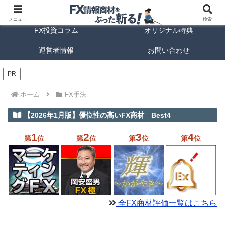
FX商材ランキング
FX手法解説
メニュー
検索
FX投資コラム
オリジナル特典
運営者情報
お問い合わせ
PR
ホーム
FX手法
【2026年1月版】優位性の高いFX商材 Best4
1
2
3
4
第
位
第
位
第
位
第
位
全FX商材評価一覧はこちら