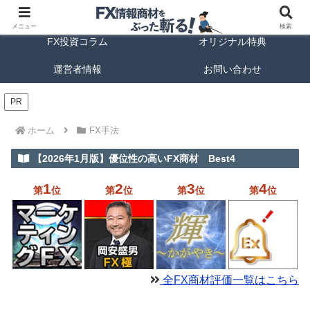
FX商材ランキング
FX手法解説
メニュー
検索
FX投資コラム
オリジナル特典
運営者情報
お問い合わせ
PR
ホーム
FX手法
【2026年1月版】優位性の高いFX商材 Best4
1
2
3
4
第
位
第
位
第
位
第
位
全FX商材評価一覧はこちら