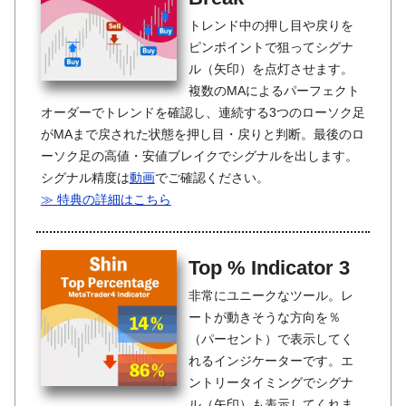
トレンド中の押し目や戻りを
ピンポイントで狙ってシグナ
ル（矢印）を点灯させます。
複数のMAによるパーフェクト
オーダーでトレンドを確認し、連続する3つのローソク足
がMAまで戻された状態を押し目・戻りと判断。最後のロ
ーソク足の高値・安値ブレイクでシグナルを出します。
シグナル精度は
動画
でご確認ください。
≫ 特典の詳細はこちら
Top % Indicator 3
非常にユニークなツール。レ
ートが動きそうな方向を％
（パーセント）で表示してく
れるインジケーターです。エ
ントリータイミングでシグナ
ル（矢印）も表示してくれま