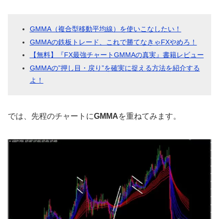
GMMA（複合型移動平均線）を使いこなしたい！
GMMAの鉄板トレード、これで勝てなきゃFXやめろ！
【無料】『FX最強チャートGMMAの真実』書籍レビュー
GMMAの”押し目・戻り”を確実に捉える方法を紹介する
よ！
では、先程のチャートに
GMMA
を重ねてみます。