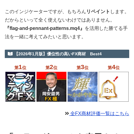
このインジケーターですが、もちろん
リペイント
します。
だからといって全く使えないわけではありません。
『flag-and-pennant-patterns.mq4』
を活用した勝てる手
法を一緒に考えてみたいと思います。
【2026年1月版】優位性の高いFX商材 Best4
1
2
3
4
第
位
第
位
第
位
第
位
全FX商材評価一覧はこちら