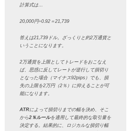
計算式は…
20,000円÷0.92＝21,739
答えは21,739ドル。ざっくりと約2万通貨と
いうことになります。
2万通貨を上限としてトレードをおこなえ
ば、思惑に反してレートが逆行して損切り
となった場合（マイナス92pips）でも、損
失の上限を2万円（2％）に抑えることが可
能になります。
ATR
によって損切りまでの幅を決め、そこ
から
2％ルール
を適用して最終的な取引量を
決定する。結果的に、ロジカルな損切り幅