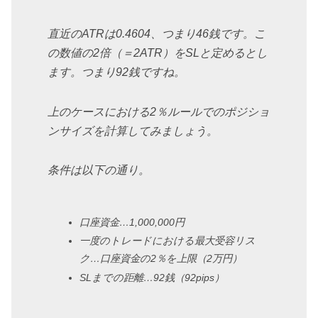
直近のATRは0.4604、つまり46銭です。こ
の数値の2倍（＝2ATR）をSLと定めるとし
ます。つまり92銭ですね。
上のケースにおける2％ルールでのポジショ
ンサイズを計算してみましょう。
条件は以下の通り。
口座資金…1,000,000円
一度のトレードにおける最大受容リス
ク…口座資金の2％を上限（2万円）
SLまでの距離…92銭（92pips）