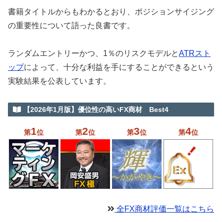
書籍タイトルからもわかるとおり、ポジションサイジング
の重要性について語った良書です。
ランダムエントリーかつ、1％のリスクモデルと
ATRスト
ップ
によって、十分な利益を手にすることができるという
実験結果を公表しています。
【2026年1月版】優位性の高いFX商材 Best4
1
2
3
4
第
位
第
位
第
位
第
位
全FX商材評価一覧はこちら