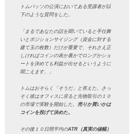
トムバッソの公演においてある受講者が以
下のような質問をした。
「まるであなたの話を聞いていると手仕舞
いとポジションサイジング（資金に対する
建て玉の枚数）だけが重要で、それさえ正
しければコインの表か裏かでロングかショ
ートを決めても利益が出せるというように
聞こえます。」
トムはおそらく「そうだ」と答えた。さっ
そく彼はオフィスに戻ると先物取引の１０
の市場で実験を開始した。
売りか買いかは
コインを投げて決めた。
その後１０日間平均の
ATR（真実の値幅）