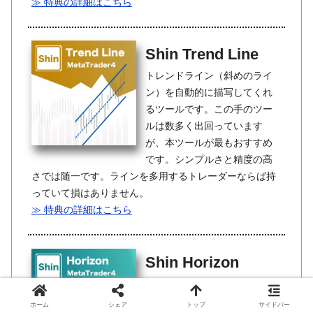
≫ 特典の詳細はこちら
Shin Trend Line
トレンドライン（斜めのライ
ン）を自動的に描写してくれ
るツールです。この手のツー
ルは数多く出回っています
が、本ツールが最もおすすめ
です。シンプルさと精度の高
さでは随一です。ラインを多用するトレーダーならば持
っていて損はありません。
≫ 特典の詳細はこちら
Shin Horizon
直近の高値・安値を起点に、
水平ラインを自動描写してく
ホーム
シェア
トップ
サイドバー