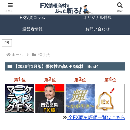
FX商材ランキング
FX手法解説
メニュー
検索
FX投資コラム
オリジナル特典
運営者情報
お問い合わせ
PR
ホーム
FX手法
【2026年1月版】優位性の高いFX商材 Best4
1
2
3
4
第
位
第
位
第
位
第
位
全FX商材評価一覧はこちら