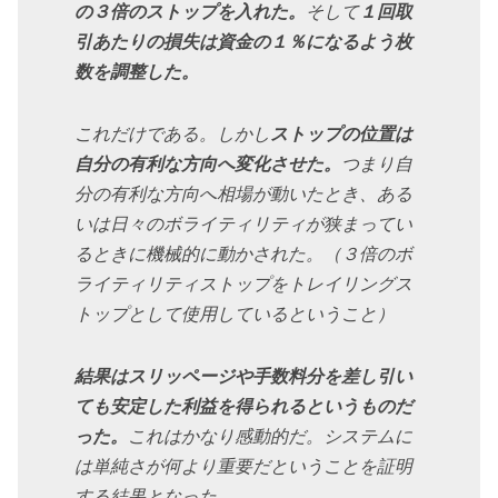
の３倍のストップを入れた。
そして
１回取
引あたりの損失は資金の１％になるよう枚
数を調整した。
これだけである。しかし
ストップの位置は
自分の有利な方向へ変化させた。
つまり自
分の有利な方向へ相場が動いたとき、ある
いは日々のボライティリティが狭まってい
るときに機械的に動かされた。（３倍のボ
ライティリティストップをトレイリングス
トップとして使用しているということ）
結果はスリッページや手数料分を差し引い
ても安定した利益を得られるというものだ
った。
これはかなり感動的だ。システムに
は単純さが何より重要だということを証明
する結果となった。