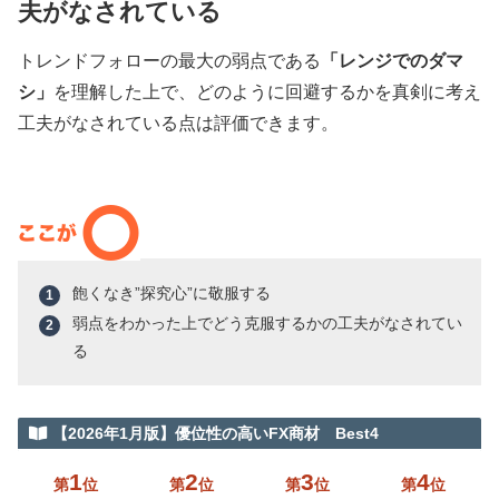
夫がなされている
トレンドフォローの最大の弱点である
「レンジでのダマ
シ」
を理解した上で、どのように回避するかを真剣に考え
工夫がなされている点は評価できます。
飽くなき”探究心”に敬服する
弱点をわかった上でどう克服するかの工夫がなされてい
る
【2026年1月版】優位性の高いFX商材 Best4
1
2
3
4
第
位
第
位
第
位
第
位