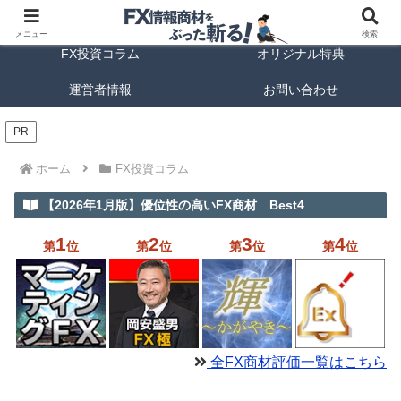
FX商材ランキング
FX手法解説
メニュー
検索
FX投資コラム
オリジナル特典
運営者情報
お問い合わせ
PR
ホーム
FX投資コラム
【2026年1月版】優位性の高いFX商材 Best4
1
2
3
4
第
位
第
位
第
位
第
位
全FX商材評価一覧はこちら