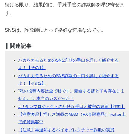
続ける限り、結果的に、手練手管の詐欺師を呼び寄せま
す。
SNSは、詐欺師にとって格好な狩場なのです。
関連記事
バカをカモるためのSNS詐欺の手口を詳しく紹介する
よ！【その1】
バカをカモるためのSNS詐欺の手口を詳しく紹介する
よ！【その2】
”私の投稿内容は全て嘘です。豪遊する嫁と子も存在しま
せん。”←本当のカスだった！
#サタンプロジェクトの巧妙な手口と被害の経緯【詐欺】
【注意喚起】怪しさ満載のMAM（FX金融商品）Twitter上
で絶賛集客中
【注意】再過熱するバイオプレクチャー詐欺の実態