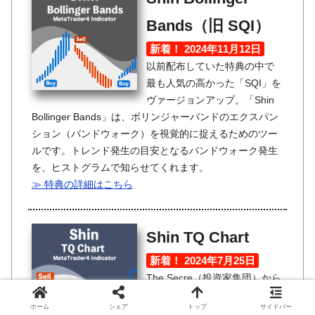
Bands（旧 SQI）
新着！ 2024年11月12日
以前配布していた特典の中で
最も人気の高かった「SQI」を
ヴァージョンアップ。「Shin
Bollinger Bands」は、ボリンジャーバンドのエクスパン
ション（バンドウォーク）を視覚的に捉えるためのツー
ルです。トレンド発生の目安となるバンドウォーク発生
を、ヒストグラムで知らせてくれます。
≫ 特典の詳細はこちら
Shin TQ Chart
新着！ 2024年7月25日
The Secre（投資家集団）から
の提供ツールです。トレンド
ホーム
シェア
トップ
サイドバー
をどこまでも追いかけて利益