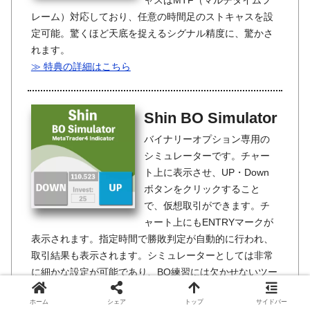
ャスはMTF（マルチタイムフ
レーム）対応しており、任意の時間足のストキャスを設
定可能。驚くほど天底を捉えるシグナル精度に、驚かさ
れます。
≫ 特典の詳細はこちら
Shin BO Simulator
バイナリーオプション専用の
シミュレーターです。チャー
ト上に表示させ、UP・Down
ボタンをクリックすること
で、仮想取引ができます。チ
ャート上にもENTRYマークが
表示されます。指定時間で勝敗判定が自動的に行われ、
取引結果も表示されます。シミュレーターとしては非常
に細かな設定が可能であり、BO練習には欠かせないツー
ルです。
ホーム
シェア
トップ
サイドバー
≫ 特典の詳細はこちら