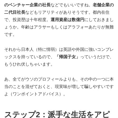
のベンチャー企業の社長
などでもいいですね。
老舗企業の
二代目社長
などもリアリティがありそうです。都内在住
で、投資歴は十年程度。
運用資産は数億円
にしておきまし
ょうか。年齢はアラサーもしくはアラフォーあたりが無難
です。
それから日本人（特に情弱）は英語や外国に強いコンプレ
ックスを持っているので、
「帰国子女」
っていうだけで、
もうひれ伏しちゃいます。
あ、全てがウソのプロフィールよりも、その中の一つに本
当のことを混ぜておくと、現実味が増して騙しやすいです
よ（ワンポイントアドバイス）。
ステップ2：派手な生活をアピ