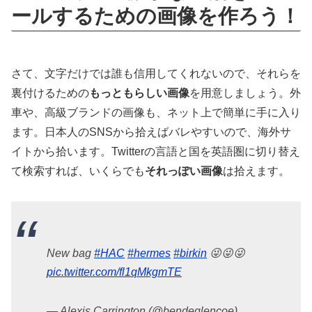
ールするための画像を作ろう！
さて、文字だけでは誰も信用してくれないので、それらを
裏付けるための
もっともらしい画像
を用意しましょう。外
車や、高級ブランドの画像も、ネット上で簡単に手に入り
ます。日本人のSNSから拾えばバレやすいので、海外サ
イトから拾います。Twitterの言語と国を英語圏に切り替え
て検索すれば、いくらでも
それっぽい画像
は拾えます。
New bag
#HAC
#hermes
#birkin
😜😜😜
pic.twitter.com/fl1qMkgmTE
— Alexis Carrington (@bendeglencoe)