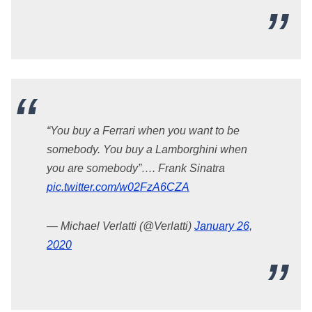
“You buy a Ferrari when you want to be
somebody. You buy a Lamborghini when
you are somebody”…. Frank Sinatra
pic.twitter.com/w02FzA6CZA
— Michael Verlatti (@Verlatti)
January 26,
2020