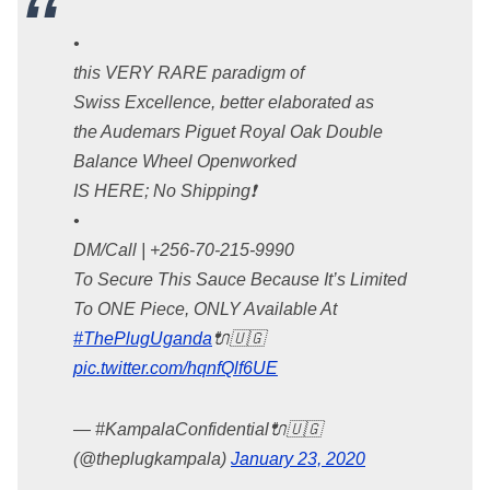
•
this VERY RARE paradigm of
Swiss Excellence, better elaborated as
the Audemars Piguet Royal Oak Double
Balance Wheel Openworked
IS HERE; No Shipping❗️
•
DM/Call | +256-70-215-9990
To Secure This Sauce Because It’s Limited
To ONE Piece, ONLY Available At
#ThePlugUganda
🔌🇺🇬
pic.twitter.com/hqnfQlf6UE
— #KampalaConfidential🔌🇺🇬
(@theplugkampala)
January 23, 2020