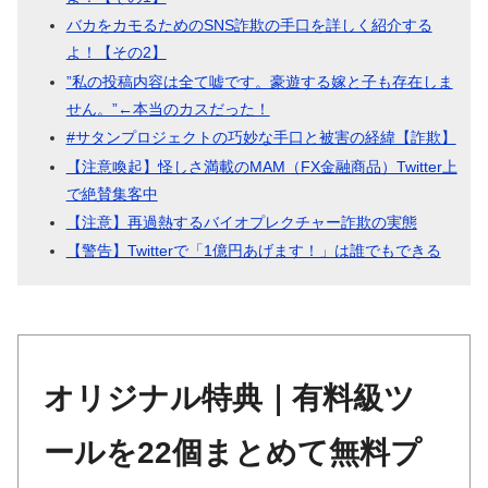
バカをカモるためのSNS詐欺の手口を詳しく紹介する
よ！【その2】
”私の投稿内容は全て嘘です。豪遊する嫁と子も存在しま
せん。”←本当のカスだった！
#サタンプロジェクトの巧妙な手口と被害の経緯【詐欺】
【注意喚起】怪しさ満載のMAM（FX金融商品）Twitter上
で絶賛集客中
【注意】再過熱するバイオプレクチャー詐欺の実態
【警告】Twitterで「1億円あげます！」は誰でもできる
オリジナル特典｜有料級ツ
ールを22個まとめて無料プ