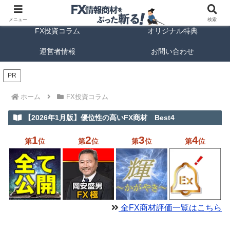
FX商材ランキング
FX手法解説
メニュー
検索
FX投資コラム
オリジナル特典
運営者情報
お問い合わせ
PR
ホーム
FX投資コラム
【2026年1月版】優位性の高いFX商材 Best4
1
2
3
4
第
位
第
位
第
位
第
位
全FX商材評価一覧はこちら