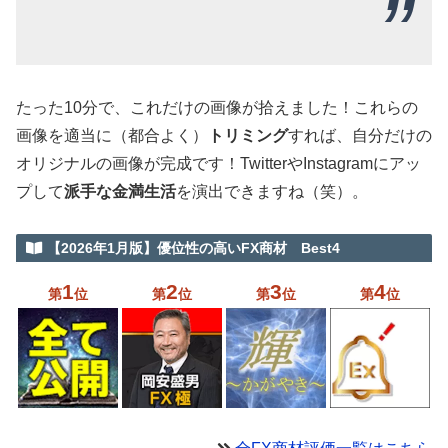
たった10分で、これだけの画像が拾えました！これらの
画像を適当に（都合よく）
トリミング
すれば、自分だけの
オリジナルの画像が完成です！TwitterやInstagramにアッ
プして
派手な金満生活
を演出できますね（笑）。
【2026年1月版】優位性の高いFX商材 Best4
1
2
3
4
第
位
第
位
第
位
第
位