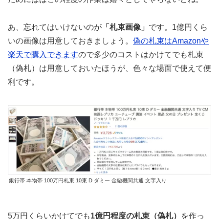
あ、忘れてはいけないのが
「札束画像」
です。1億円くら
いの画像は用意しておきましょう。
偽の札束はAmazonや
楽天で購入できます
ので多少のコストはかけてでも札束
（偽札）は用意しておいたほうが、色々な場面で使えて便
利です。
銀行帯 本物帯 100万円札束 10束 D ダミー 金融機関共通 文字入り
5万円くらいかけてでも
1億円程度の札束（偽札）
を作っ