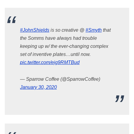
#JohnShields
is so creative @
#Smyth
that
the Somms have always had trouble
keeping up w/ the ever-changing complex
set of inventive plates…until now.
pic.twitter.com/ejg9RMTBud
— Sparrow Coffee (@SparrowCoffee)
January 30, 2020