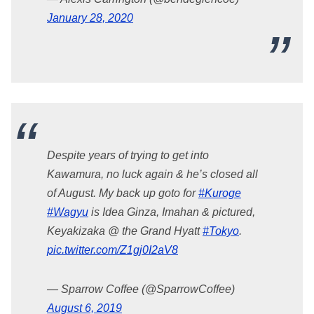
January 28, 2020
Despite years of trying to get into
Kawamura, no luck again & he’s closed all
of August. My back up goto for
#Kuroge
#Wagyu
is Idea Ginza, Imahan & pictured,
Keyakizaka @ the Grand Hyatt
#Tokyo
.
pic.twitter.com/Z1gj0I2aV8
— Sparrow Coffee (@SparrowCoffee)
August 6, 2019