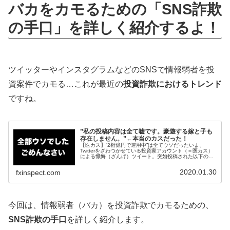
バカをカモるための「SNS詐欺
の手口」を詳しく紹介するよ！
ツイッターやインスタグラムなどのSNSで情報弱者を投
資案件でカモる…これが最近の
投資詐欺におけるトレンド
ですね。
”私の投稿内容は全て嘘です。豪遊する嫁と子も
存在しません。”←本当のカスだった！
【医カス】”2桁億円で運用中”は全てウソだったいま、
Twitterをざわつかせている投資家アカウント（＝医カス）
による懺悔（ざんげ）ツイート。突如投稿された以下のツ
イートに、医カスフォロワーはさぞかし...
2020.01.30
fxinspect.com
今回は、情報弱者（バカ）を投資詐欺でカモるための、
SNS詐欺の手口
を詳しく紹介します。