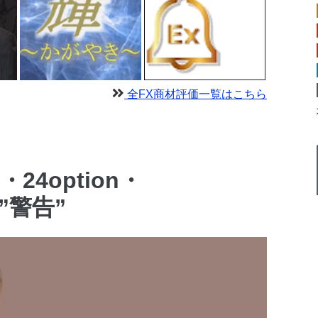
全FX商材評価一覧はこちら
・24option・
る”警告”