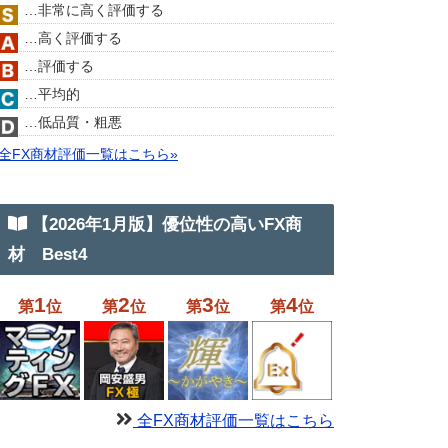
…非常に高く評価する
…高く評価する
…評価する
…平均的
…低品質・粗悪
全FX商材評価一覧はこちら»
【2026年1月版】優位性の高いFX商
材 Best4
1
2
3
4
第
位
第
位
第
位
第
位
全FX商材評価一覧はこちら