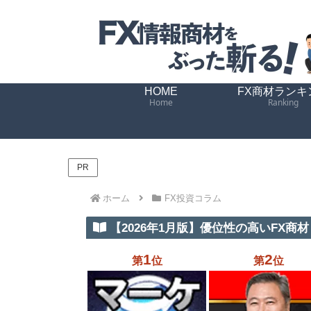
HOME
FX商材ランキ
Home
Ranking
PR
ホーム
FX投資コラム
【2026年1月版】優位性の高いFX商材 
1
2
第
位
第
位