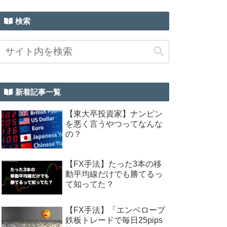
検索
新着記事一覧
【東大卒投資家】ナンピン
を悪く言うやつってなんな
の？
【FX手法】たった3本の移
動平均線だけでも勝てるっ
て知ってた？
【FX手法】「エンベロープ
鉄板トレードで毎日25pips