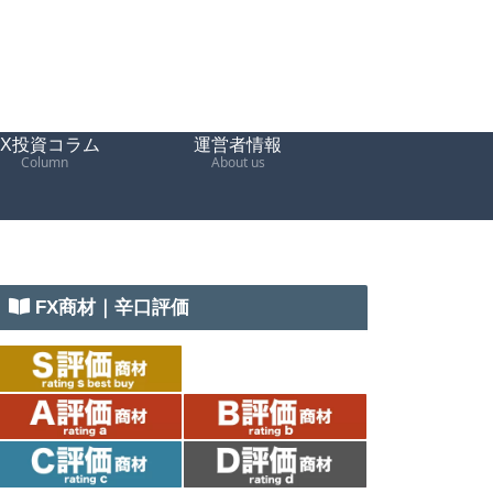
FX投資コラム
運営者情報
Column
About us
FX商材｜辛口評価