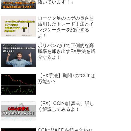
抜いています！」
ローソク足のヒゲの長さを
活用したトレード手法とイ
ンジケーターを紹介する
よ！
ボリバンだけで圧倒的な高
勝率を叩き出すFX手法を紹
介するよ！
【FX手法】期間7の”CCI”は
万能か？
【FX】CCIの計算式、詳し
く解説してみるよ！
CCIにMACDを組み合わせ