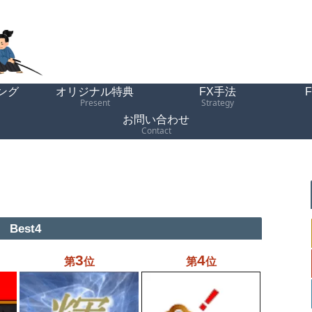
ング
オリジナル特典
FX手法
Present
Strategy
お問い合わせ
Contact
Best4
3
4
第
位
第
位