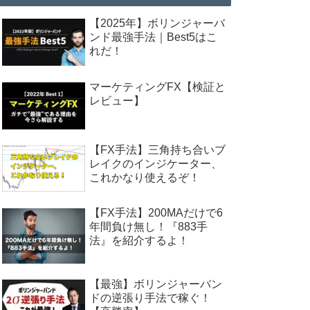
【2025年】ボリンジャーバ
ンド最強手法｜Best5はこ
れだ！
マーケティングFX【検証と
レビュー】
【FX手法】三角持ち合いブ
レイクのインジケーター、
これかなり使えるぞ！
【FX手法】200MAだけで6
年間負け無し！『883手
法』を紹介するよ！
【最強】ボリンジャーバン
ドの逆張り手法で稼ぐ！