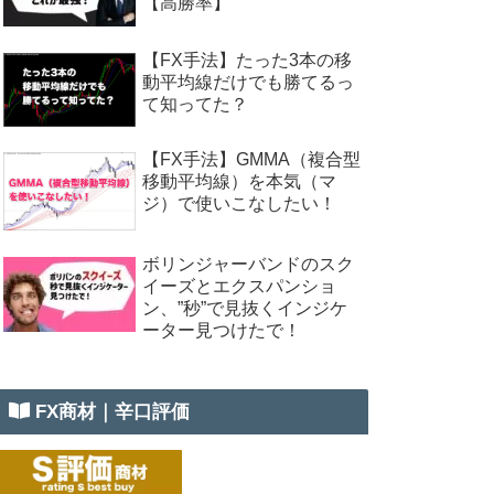
【高勝率】
【FX手法】たった3本の移
動平均線だけでも勝てるっ
て知ってた？
【FX手法】GMMA（複合型
移動平均線）を本気（マ
ジ）で使いこなしたい！
ボリンジャーバンドのスク
イーズとエクスパンショ
ン、”秒”で見抜くインジケ
ーター見つけたで！
FX商材｜辛口評価