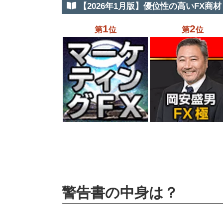
【2026年1月版】優位性の高いFX商材 
1
2
第
位
第
位
警告書の中身は？