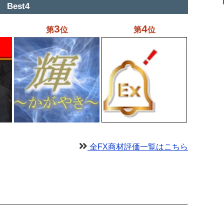
Best4
3
4
第
位
第
位
全FX商材評価一覧はこちら