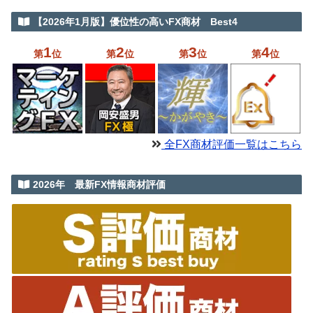
【2026年1月版】優位性の高いFX商材 Best4
1
2
3
4
第
位
第
位
第
位
第
位
全FX商材評価一覧はこちら
2026年 最新FX情報商材評価