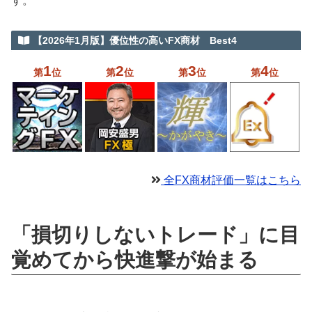
す。
【2026年1月版】優位性の高いFX商材 Best4
1
2
3
4
第
位
第
位
第
位
第
位
全FX商材評価一覧はこちら
「損切りしないトレード」に目
覚めてから快進撃が始まる