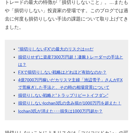
トレードの最大の特徴が「損切りしないこと」。…またも
や「損切りしない」投資家の登場です。このブログでは過
去に何度も損切りしない手法の課題について取り上げてき
ました。
”損切りしないFX”の最大のリスクは○○だ
損切りせずに資産7300万円超！凄腕トレーダーの手法と
は？
FXで損切りしない戦略はどれほど有効なのか？
4億7000万円稼いだカリスマ主婦「池辺雪子」さんがFX
で荒稼ぎした手法と、その時の相場背景について
損切りしない戦略と”トラップリピートイフダン”
損切りしないIcchan3氏の含み損が1000万円を超えた！
Icchan3氏が消えた･･･損失は1000万円超か？
損切りしないことによるリスクは「コツコツドカン」の可