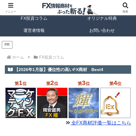
FX商材ランキング
FX手法解説
メニュー
検索
FX投資コラム
オリジナル特典
運営者情報
お問い合わせ
PR
ホーム
FX投資コラム
【2026年1月版】優位性の高いFX商材 Best4
1
2
3
4
第
位
第
位
第
位
第
位
全FX商材評価一覧はこちら