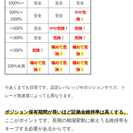
1000%〜
安全
安全
安全
500%〜
やや危
安全
安全
1000%
険！
〜500%
安全
やや危険！
危険！
〜300%
安全
危険！
危険！
極めて危
極めて危
〜200%
危険！
険！
険！
極めて危
極めて危
極めて危
100%未満
険！
険！
険！
※あくまでも目安です。設定レバレッジやポジションサイズ、ト
レード熟達度によっても異なります。
ポジション保有期間が長いほど証拠金維持率は高くする。
ここがポイントです。長期の相場変動に耐えうる維持率を
キープする必要があるからです。