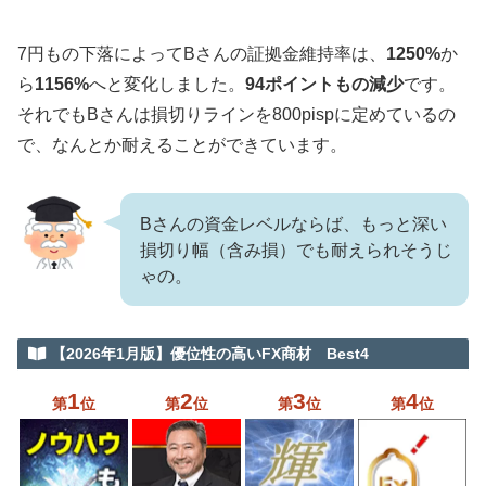
7円もの下落によってBさんの証拠金維持率は、
1250%
か
ら
1156%
へと変化しました。
94ポイントもの減少
です。
それでもBさんは損切りラインを800pispに定めているの
で、なんとか耐えることができています。
Bさんの資金レベルならば、もっと深い
損切り幅（含み損）でも耐えられそうじ
ゃの。
【2026年1月版】優位性の高いFX商材 Best4
1
2
3
4
第
位
第
位
第
位
第
位