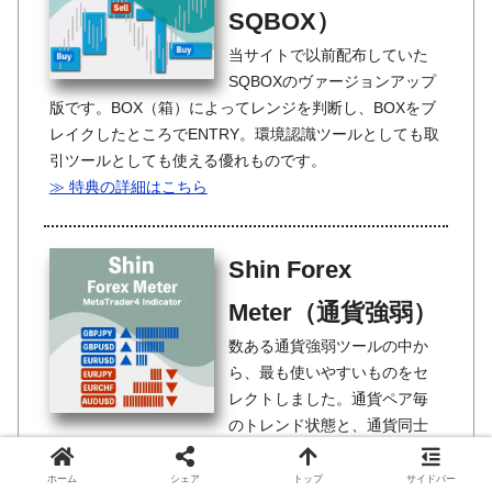
SQBOX）
当サイトで以前配布していた
SQBOXのヴァージョンアップ
版です。BOX（箱）によってレンジを判断し、BOXをブ
レイクしたところでENTRY。環境認識ツールとしても取
引ツールとしても使える優れものです。
≫ 特典の詳細はこちら
Shin Forex
Meter（通貨強弱）
数ある通貨強弱ツールの中か
ら、最も使いやすいものをセ
レクトしました。通貨ペア毎
のトレンド状態と、通貨同士
の強弱をグラフで表示してくれるツールです。強い通貨
を買い、弱い通貨を売る、これが売買の基本です。意識
ホーム
シェア
トップ
サイドバー