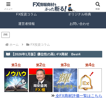
FX商材ランキング
FX手法解説
メニュー
検索
FX投資コラム
オリジナル特典
運営者情報
お問い合わせ
PR
ホーム
FX投資コラム
【2026年1月版】優位性の高いFX商材 Best4
1
2
3
4
第
位
第
位
第
位
第
位
全FX商材評価一覧はこちら