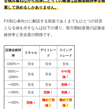
を積み重ねながら自身にとっての最適な証拠金維持率を模
索して決めるしかありません。
FX初心者向けに解説する前提であくまでもひとつの目安
となる値を示すならば以下の通り。取引開始直後の証拠金
維持率と安全度の関係です。
証拠金維持
デイトレー
スイング
スキャル
率
ド
トレード
1000%〜
安全
安全
安全
500%〜
やや危
安全
安全
1000%
険！
〜500%
安全
安全
危険！
〜300%
安全
危険！
危険！
極めて危
極めて危
〜200%
危険！
険！
険！