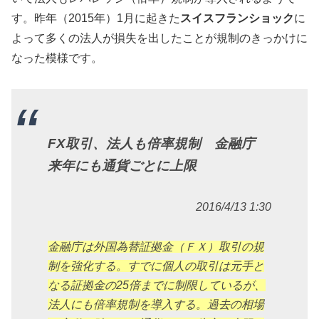
す。昨年（2015年）1月に起きた
スイスフランショック
に
よって多くの法人が損失を出したことが規制のきっかけに
なった模様です。
FX取引、法人も倍率規制 金融庁
来年にも通貨ごとに上限
2016/4/13 1:30
金融庁は外国為替証拠金（ＦＸ）取引の規
制を強化する。すでに個人の取引は元手と
なる証拠金の25倍までに制限しているが、
法人にも倍率規制を導入する。過去の相場