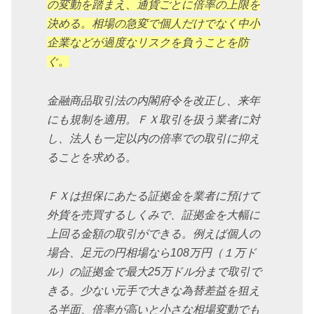
の変動を踏まえ、通貨ごとに倍率の上限を
決める。相場の急変で個人だけでなく中小
企業などが過度なリスクを負うことを防
ぐ。
金融商品取引法の内閣府令を改正し、来年
にも規制を適用。ＦＸ取引を扱う業者に対
し、法人も一定以内の倍率での取引に抑え
ることを求める。
ＦＸは担保にあたる証拠金を業者に預けて
外貨を売買するしくみで、証拠金を大幅に
上回る金額の取引ができる。例えば個人の
場合、足元の円相場なら108万円（１万ド
ル）の証拠金で最大25万ドル分まで取引で
きる。少ない元手で大きな為替差益を狙え
る半面、倍率が高いと小さな相場変動でも