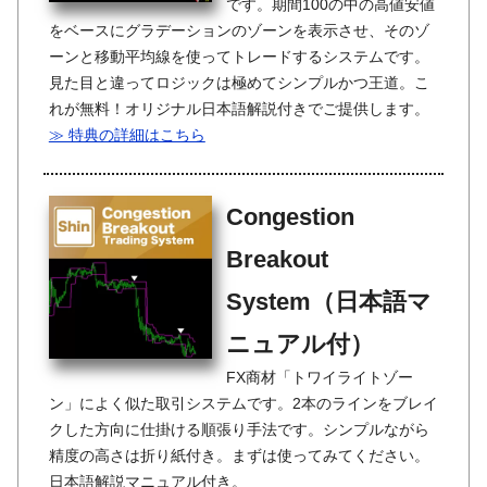
です。期間100の中の高値安値
をベースにグラデーションのゾーンを表示させ、そのゾ
ーンと移動平均線を使ってトレードするシステムです。
見た目と違ってロジックは極めてシンプルかつ王道。こ
れが無料！オリジナル日本語解説付きでご提供します。
≫ 特典の詳細はこちら
Congestion
Breakout
System（日本語マ
ニュアル付）
FX商材「トワイライトゾー
ン」によく似た取引システムです。2本のラインをブレイ
クした方向に仕掛ける順張り手法です。シンプルながら
精度の高さは折り紙付き。まずは使ってみてください。
日本語解説マニュアル付き。