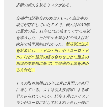
多額の損失を被るリスクがある。
金融庁は証拠金の500倍といった高倍率の
取引が存在していたＦＸで、個人は2010年
に最大50倍、11年には25倍までとする規制
を導入した。ただ中小企業などの法人は対
象外で倍率規制はなかった。
新規制は法人
を対象にし、「ドル・円」や「ユーロ・ド
ル」などの通貨の組み合わせごとに過去の
相場の変動幅に基づいて倍率の上限を決め
る方針だ。
ＦＸの取引規模は15年12月に月間354兆円
に達している。大半は個人投資家による取
引とみられているが、15年１月にスイスフ
ランがユーロに対して約３割上昇した際に