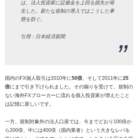
は、法人投資家に証拠金を上回る損失が発
生した。新たな規制の導入ではこうした事
態を防ぐ。
引用：日本経済新聞
国内のFX個人取引は2010年に
50倍
、そして2011年に
25
倍
にまで引き下げられました。その煽りを受けて、規制の
ない海外FXブローカーに流れる個人投資家が増えたこと
は記憶に新しいです。
一方、規制対象外の法人口座では、今までどおり100倍か
ら200倍、中には400倍（国内業者）という大きなレバを