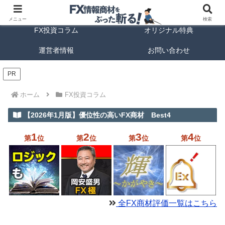
FX商材ランキング
FX手法解説
メニュー
検索
FX投資コラム
オリジナル特典
運営者情報
お問い合わせ
PR
ホーム
FX投資コラム
【2026年1月版】優位性の高いFX商材 Best4
1
2
3
4
第
位
第
位
第
位
第
位
全FX商材評価一覧はこちら