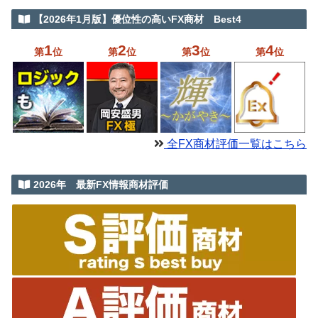
【2026年1月版】優位性の高いFX商材 Best4
1
2
3
4
第
位
第
位
第
位
第
位
全FX商材評価一覧はこちら
2026年 最新FX情報商材評価