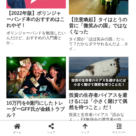
【2022年版】ボリンジャ
ーバンド本のおすすめはこ
【注意喚起】タイはとうの
れやぞ！
昔に「微笑みの国」ではな
くなった
ボリンジャーバンドを勉強したい
んだけど、おすすめの入門書と
タイ国が「ほほ笑みの国」だっ
か...
て？だからダマサれるんだよ…タ
イ...
投資の生存者バイアスを避
けるには「小さく賭けて偶
10万円を6億円にしたトレ
然を待つこと」だ！
ーダーGFF氏が金銭トラブ
投資と生存者バイアス『読みな
ル？
よ。』FX勉強会の運営者が自
GFF氏を覚えていますか？GIFF
死？...
氏（通称「グフフ」）を覚え...
ホーム
シェア
トップ
サイドバー