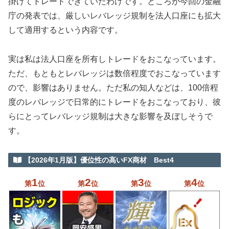
掛けてトレードできていたわけです。ところが今回の金融
庁の発表では、厳しいレバレッジ規制を法人口座にも拡大
して適用するという内容です。
実は私は法人口座を所有しトレードをおこなっています。
ただ、もともとレバレッジは数倍程度でおこなっています
ので、影響はありません。ただ私の知人などは、100倍程
度のレバレッジで日常的にトレードをおこなっており、彼
らにとってレバレッジ規制は大きな影響を及ぼしそうで
す。
【2026年1月版】優位性の高いFX商材 Best4
1
2
3
4
第
位
第
位
第
位
第
位