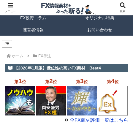
FX商材ランキング
FX手法解説
メニュー
検索
FX投資コラム
オリジナル特典
運営者情報
お問い合わせ
PR
ホーム
FX手法
【2026年1月版】優位性の高いFX商材 Best4
1
2
3
4
第
位
第
位
第
位
第
位
全FX商材評価一覧はこちら