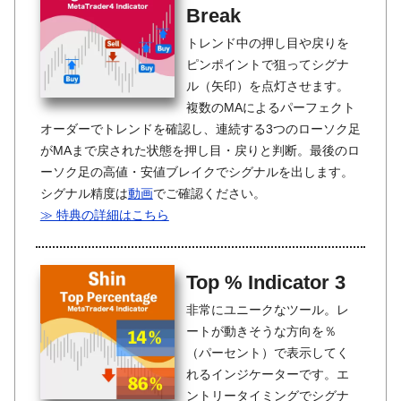
Break
トレンド中の押し目や戻りを
ピンポイントで狙ってシグナ
ル（矢印）を点灯させます。
複数のMAによるパーフェクト
オーダーでトレンドを確認し、連続する3つのローソク足
がMAまで戻された状態を押し目・戻りと判断。最後のロ
ーソク足の高値・安値ブレイクでシグナルを出します。
シグナル精度は
動画
でご確認ください。
≫ 特典の詳細はこちら
Top % Indicator 3
非常にユニークなツール。レ
ートが動きそうな方向を％
（パーセント）で表示してく
れるインジケーターです。エ
ントリータイミングでシグナ