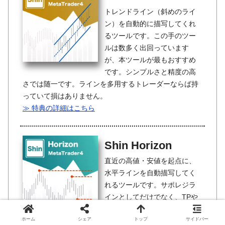
トレンドライン（斜めのライ
ン）を自動的に描写してくれ
るツールです。この手のツー
ルは数多く出回っています
が、本ツールが最もおすすめ
です。シンプルさと精度の高
さでは随一です。ラインを多用するトレーダーならば持
っていて損はありません。
≫ 特典の詳細はこちら
Shin Horizon
直近の高値・安値を起点に、
水平ラインを自動描写してく
れるツールです。サポレジラ
インとしてだけでなく、TPや
SLの目安としても活用できる
ホーム
シェア
トップ
サイドバー
ラインです。自分で引くライ