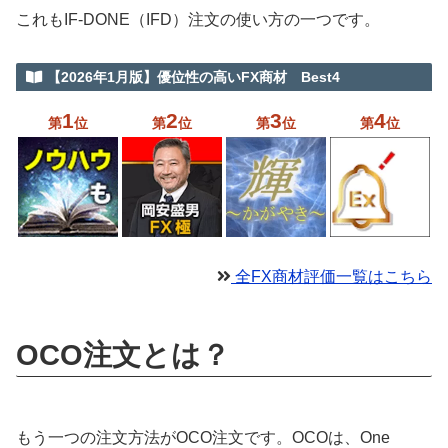
これもIF-DONE（IFD）注文の使い方の一つです。
【2026年1月版】優位性の高いFX商材 Best4
1
2
3
4
第
位
第
位
第
位
第
位
全FX商材評価一覧はこちら
OCO注文とは？
もう一つの注文方法がOCO注文です。OCOは、One