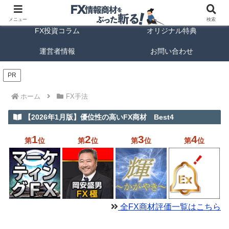
FX商材ランキング
FX手法解説
メニュー
検索
FX投資コラム
オリジナル特典
運営者情報
お問い合わせ
PR
ホーム
FX手法
【2026年1月版】優位性の高いFX商材 Best4
1
2
3
4
第
位
第
位
第
位
第
位
全FX商材評価一覧はこちら