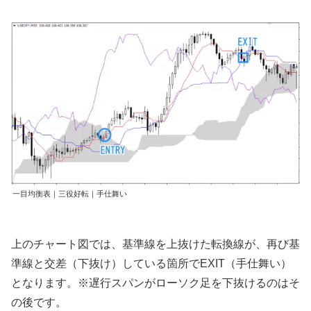
一目均衡表｜三役好転｜手仕舞い
上のチャート図では、基準線を上抜けた転換線が、再び基
準線と交差（下抜け）している箇所でEXIT（手仕舞い）
となります。※遅行スパンがローソク足を下抜けるのはそ
の後です。