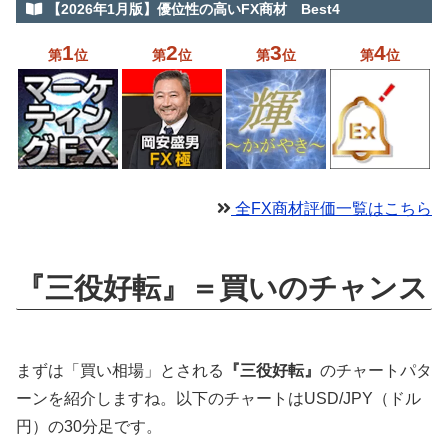
【2026年1月版】優位性の高いFX商材 Best4
1
2
3
4
第
位
第
位
第
位
第
位
全FX商材評価一覧はこちら
『三役好転』＝買いのチャンス
まずは「買い相場」とされる
『三役好転』
のチャートパタ
ーンを紹介しますね。以下のチャートはUSD/JPY（ドル
円）の30分足です。