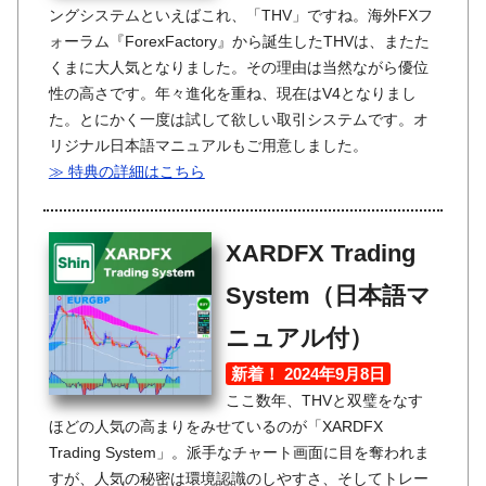
ングシステムといえばこれ、「THV」ですね。海外FXフ
ォーラム『ForexFactory』から誕生したTHVは、またた
くまに大人気となりました。その理由は当然ながら優位
性の高さです。年々進化を重ね、現在はV4となりまし
た。とにかく一度は試して欲しい取引システムです。オ
リジナル日本語マニュアルもご用意しました。
≫ 特典の詳細はこちら
XARDFX Trading
System（日本語マ
ニュアル付）
新着！ 2024年9月8日
ここ数年、THVと双璧をなす
ほどの人気の高まりをみせているのが「XARDFX
Trading System」。派手なチャート画面に目を奪われま
すが、人気の秘密は環境認識のしやすさ、そしてトレー