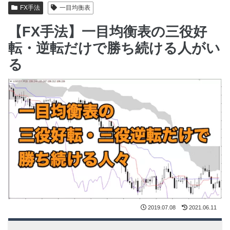
FX手法
一目均衡表
【FX手法】一目均衡表の三役好
転・逆転だけで勝ち続ける人がい
る
2019.07.08
2021.06.11