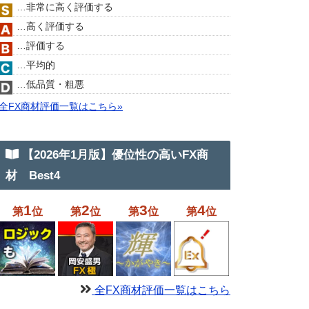
…非常に高く評価する
…高く評価する
…評価する
…平均的
…低品質・粗悪
全FX商材評価一覧はこちら»
【2026年1月版】優位性の高いFX商
材 Best4
1
2
3
4
第
位
第
位
第
位
第
位
全FX商材評価一覧はこちら