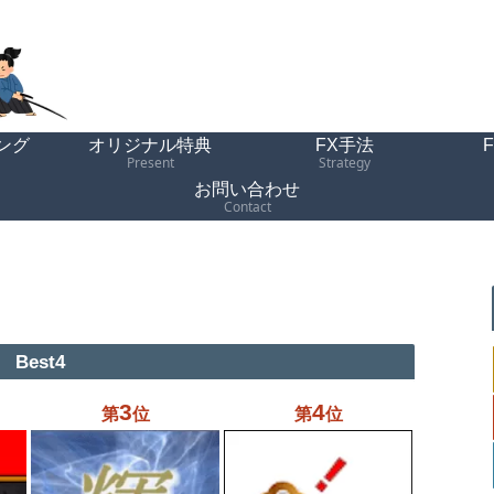
ング
オリジナル特典
FX手法
Present
Strategy
お問い合わせ
Contact
Best4
3
4
第
位
第
位