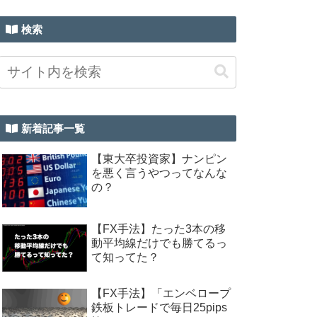
検索
新着記事一覧
【東大卒投資家】ナンピン
を悪く言うやつってなんな
の？
【FX手法】たった3本の移
動平均線だけでも勝てるっ
て知ってた？
【FX手法】「エンベロープ
鉄板トレードで毎日25pips