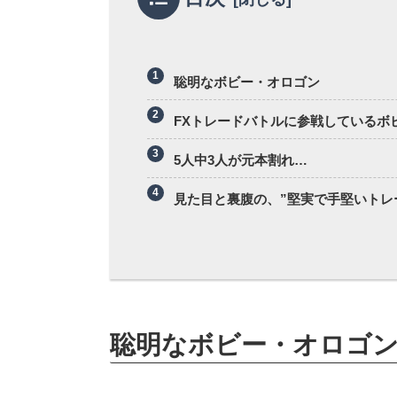
聡明なボビー・オロゴン
FXトレードバトルに参戦しているボ
5人中3人が元本割れ…
見た目と裏腹の、”堅実で手堅いトレ
聡明なボビー・オロゴ