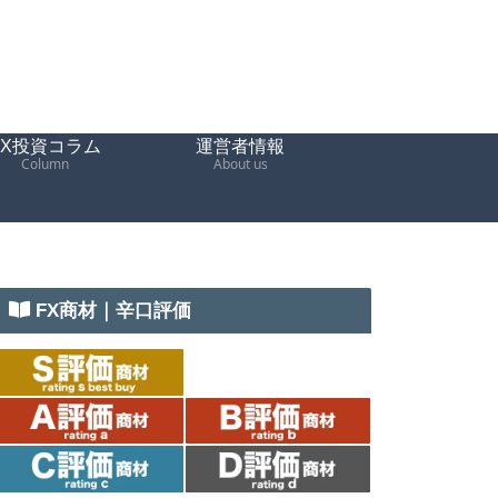
FX投資コラム
運営者情報
Column
About us
FX商材｜辛口評価