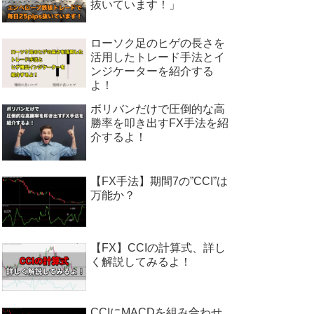
抜いています！」
ローソク足のヒゲの長さを
活用したトレード手法とイ
ンジケーターを紹介する
よ！
ボリバンだけで圧倒的な高
勝率を叩き出すFX手法を紹
介するよ！
【FX手法】期間7の”CCI”は
万能か？
【FX】CCIの計算式、詳し
く解説してみるよ！
CCIにMACDを組み合わせ