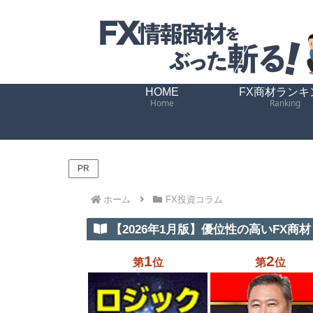
HOME
FX商材ランキ
Home
Ranking
PR
ホーム
FX投資コラム
【2026年1月版】優位性の高いFX商材 
1
2
第
位
第
位