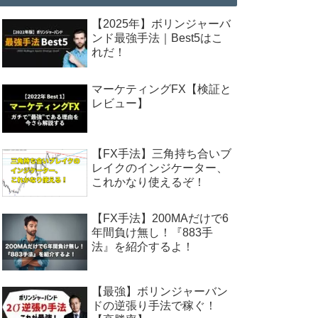
【2025年】ボリンジャーバ
ンド最強手法｜Best5はこ
れだ！
マーケティングFX【検証と
レビュー】
【FX手法】三角持ち合いブ
レイクのインジケーター、
これかなり使えるぞ！
【FX手法】200MAだけで6
年間負け無し！『883手
法』を紹介するよ！
【最強】ボリンジャーバン
ドの逆張り手法で稼ぐ！