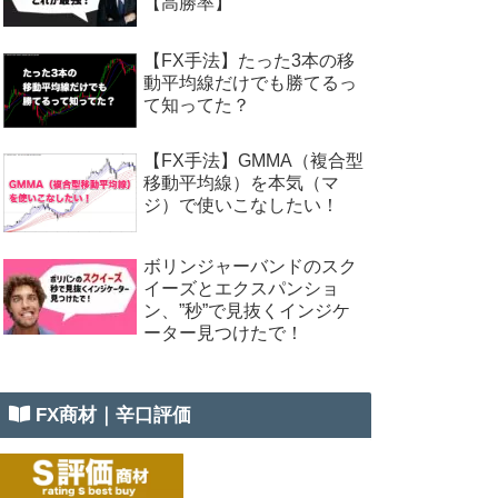
【高勝率】
【FX手法】たった3本の移
動平均線だけでも勝てるっ
て知ってた？
【FX手法】GMMA（複合型
移動平均線）を本気（マ
ジ）で使いこなしたい！
ボリンジャーバンドのスク
イーズとエクスパンショ
ン、”秒”で見抜くインジケ
ーター見つけたで！
FX商材｜辛口評価