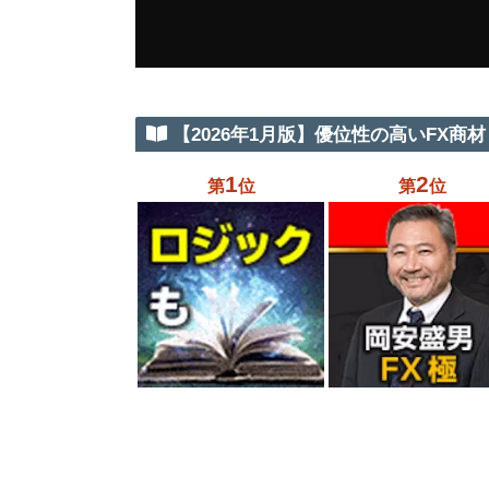
【2026年1月版】優位性の高いFX商材 
1
2
第
位
第
位