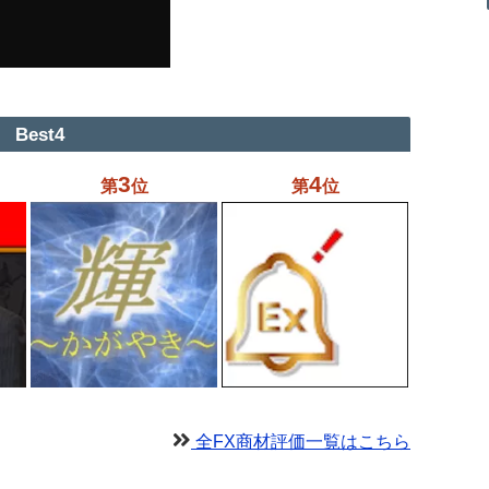
Best4
3
4
第
位
第
位
全FX商材評価一覧はこちら