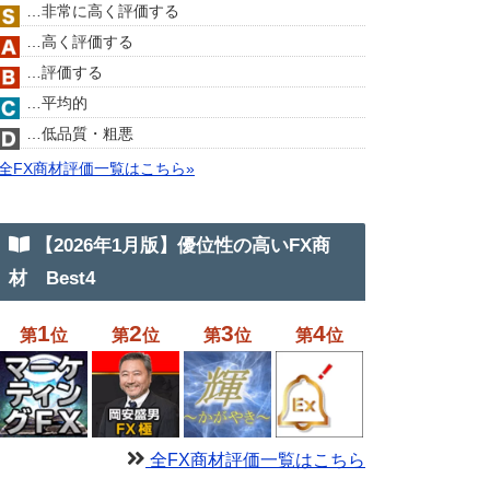
…非常に高く評価する
…高く評価する
…評価する
…平均的
…低品質・粗悪
全FX商材評価一覧はこちら»
【2026年1月版】優位性の高いFX商
材 Best4
1
2
3
4
第
位
第
位
第
位
第
位
全FX商材評価一覧はこちら