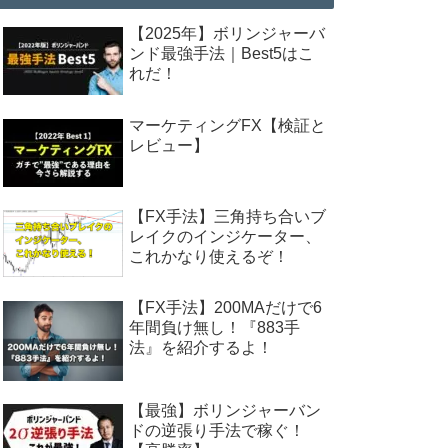
【2025年】ボリンジャーバ
ンド最強手法｜Best5はこ
れだ！
マーケティングFX【検証と
レビュー】
【FX手法】三角持ち合いブ
レイクのインジケーター、
これかなり使えるぞ！
【FX手法】200MAだけで6
年間負け無し！『883手
法』を紹介するよ！
【最強】ボリンジャーバン
ドの逆張り手法で稼ぐ！