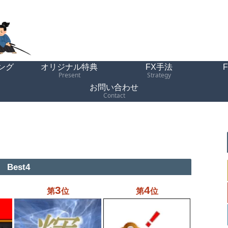
ング
オリジナル特典
FX手法
Present
Strategy
お問い合わせ
Contact
Best4
3
4
第
位
第
位