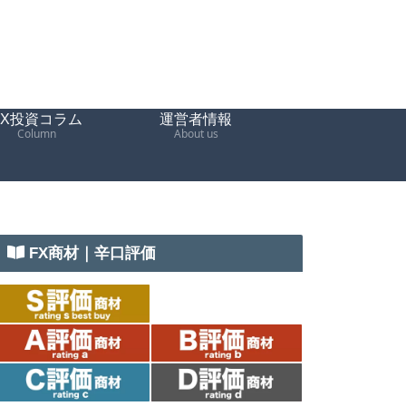
FX投資コラム
運営者情報
Column
About us
FX商材｜辛口評価