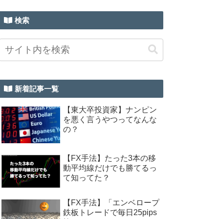
検索
新着記事一覧
【東大卒投資家】ナンピン
を悪く言うやつってなんな
の？
【FX手法】たった3本の移
動平均線だけでも勝てるっ
て知ってた？
【FX手法】「エンベロープ
鉄板トレードで毎日25pips