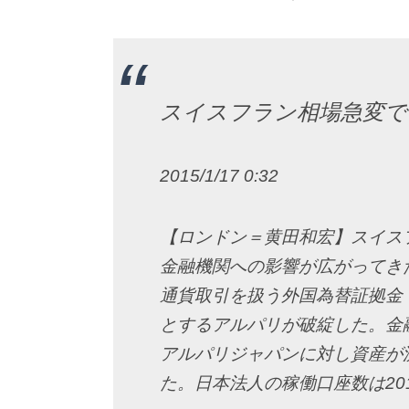
スイスフラン相場急変で
2015/1/17 0:32
【ロンドン＝黄田和宏】スイス
金融機関への影響が広がってき
通貨取引を扱う外国為替証拠金
とするアルパリが破綻した。金
アルパリジャパンに対し資産が
た。日本法人の稼働口座数は20