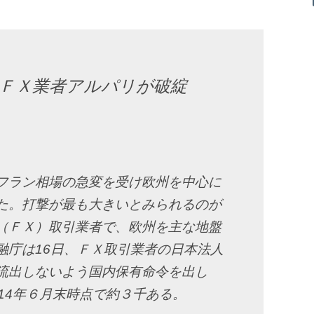
ＦＸ業者アルパリが破綻
フラン相場の急変を受け欧州を中心に
た。打撃が最も大きいとみられるのが
（ＦＸ）取引業者で、欧州を主な地盤
融庁は16日、ＦＸ取引業者の日本法人
流出しないよう国内保有命令を出し
14年６月末時点で約３千ある。