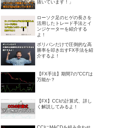
抜いています！」
ローソク足のヒゲの長さを
活用したトレード手法とイ
ンジケーターを紹介する
よ！
ボリバンだけで圧倒的な高
勝率を叩き出すFX手法を紹
介するよ！
【FX手法】期間7の”CCI”は
万能か？
【FX】CCIの計算式、詳し
く解説してみるよ！
CCIにMACDを組み合わせ