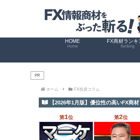
HOME
FX商材ランキ
Home
Ranking
PR
ホーム
FX投資コラム
【2026年1月版】優位性の高いFX商材 
1
2
第
位
第
位