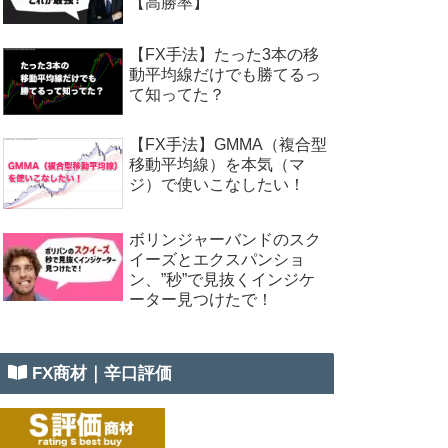
【高勝率】
【FX手法】たった3本の移
動平均線だけでも勝てるっ
て知ってた？
【FX手法】GMMA（複合型
移動平均線）を本気（マ
ジ）で使いこなしたい！
ボリンジャーバンドのスク
イーズとエクスパンショ
ン、”秒”で見抜くインジケ
ーター見つけたで！
FX商材｜辛口評価