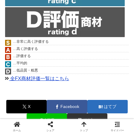
…非常に高く評価する
…高く評価する
…評価する
…平均的
…低品質・粗悪
全FX商材評価一覧はこちら
X
Facebook
はてブ
LINE
コピー
ホーム
シェア
トップ
サイドバー