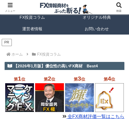
FX商材ランキング
FX手法解説
メニュー
検索
FX投資コラム
オリジナル特典
運営者情報
お問い合わせ
PR
ホーム
FX投資コラム
【2026年1月版】優位性の高いFX商材 Best4
1
2
3
4
第
位
第
位
第
位
第
位
全FX商材評価一覧はこちら