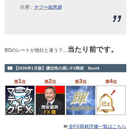
引用：
ヤフー知恵袋
当たり前です。
BOのレートが他社と違う？…
【2026年1月版】優位性の高いFX商材 Best4
1
2
3
4
第
位
第
位
第
位
第
位
全FX商材評価一覧はこちら