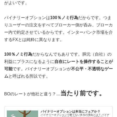
がよいです。
バイナリーオプションは
100％ノミ行為
だからです。つま
りユーザーの注文をすべてブローカー側が呑み、ブローカ
ー内で約定させているからです。インターバンク市場を介
するFXとは純粋に異なります。
100％ノミ行為
だからなんでもありです。胴元（自社）の
利益にプラスになるように
自在にレートを操作することが
可能
です。バイナリーオプションが
不公平・不透明なゲー
ム
と呼ばれる所以です。
当たり前です。
BOのレートが他社と違う？…
バイナリーオプションは本当にフェアか？
バイナリーオプションで勝てない本当の理由とは？ バイナ