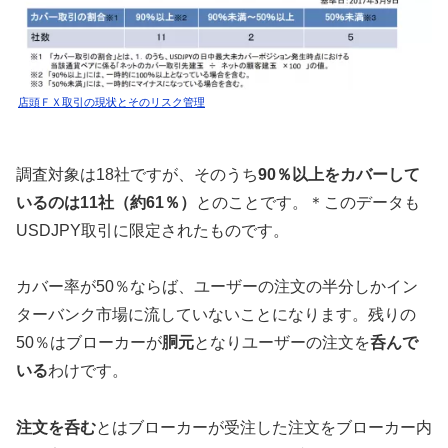
店頭ＦＸ取引の現状とそのリスク管理
調査対象は18社ですが、そのうち
90％以上をカバーして
いるのは11社（約61％）
とのことです。＊このデータも
USDJPY取引に限定されたものです。
カバー率が50％ならば、ユーザーの注文の半分しかイン
ターバンク市場に流していないことになります。残りの
50％はブローカーが
胴元
となりユーザーの注文を
呑んで
いる
わけです。
注文を呑む
とはブローカーが受注した注文をブローカー内