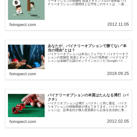
リーオプションの危険性 投資とギャンブルの”境界線”バイ
ナリーオプションの透明性と公平性このサイトは、一貫し
てバイナリーオプションのリスクについて...
2012.11.05
fxinspect.com
あなたが、バイナリーオプションで勝てない”本
当の理由”とは？
バイナリーオプションは本当にフェアか？ バイナリーオプ
ションの危険性 投資とギャンブルの”境界線” バイナリオプ
ションは金融庁公認のオンラインカジノだ Googleバイナ
リーオプションに関する広告を禁...
2018.09.25
fxinspect.com
バイナリーオプションの本質はたんなる博打（バ
クチ）
バイナリオプションは博打（バクチ）と同じ最近、バイナ
リオプションの情報商材が増えてきてます。バイナリオプ
ションは、証券会社が個人投資家からお金を合法的に巻き
上げるために作った金融商品（賭博場）である考...
2012.02.05
fxinspect.com