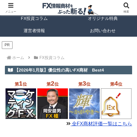
FX商材ランキング
FX手法解説
メニュー
検索
FX投資コラム
オリジナル特典
運営者情報
お問い合わせ
PR
ホーム
FX投資コラム
【2026年1月版】優位性の高いFX商材 Best4
1
2
3
4
第
位
第
位
第
位
第
位
全FX商材評価一覧はこちら