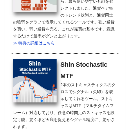
ら、最も使いやすいものをセ
レクトしました。通貨ペア毎
のトレンド状態と、通貨同士
の強弱をグラフで表示してくれるツールです。強い通貨
を買い、弱い通貨を売る、これが売買の基本です。意識
するだけで勝率がグンと上がります。
≫ 特典の詳細はこちら
Shin Stochastic
MTF
2本のストキャスティクスのク
ロスでシグナル（矢印）を表
示してくれるツール。ストキ
ャスはMTF（マルチタイムフ
レーム）対応しており、任意の時間足のストキャスを設
定可能。驚くほど天底を捉えるシグナル精度に、驚かさ
れます。