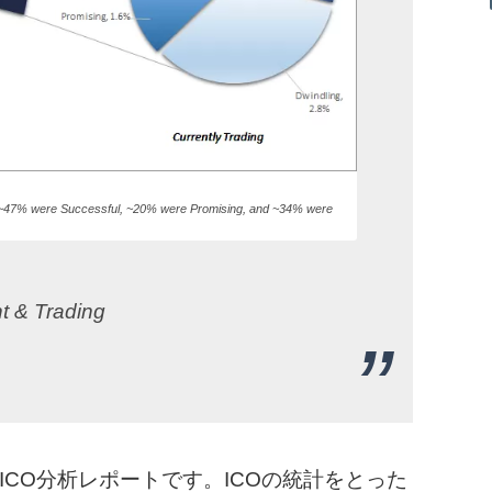
+: ~47% were Successful, ~20% were Promising, and ~34% were
 & Trading
CO分析レポートです。ICOの統計をとった