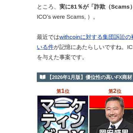
ところ、
実に81％が「詐欺（Scam
ICO’s were Scams, ）。
最近では
withcoinに対する集団訴
いる件
が記憶にあたらしいですね。I
を与えた事案です。
【2026年1月版】優位性の高いFX商材 
1
2
第
位
第
位