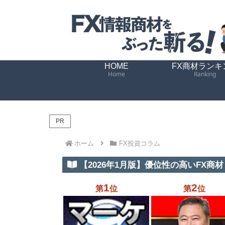
HOME
FX商材ランキ
Home
Ranking
PR
ホーム
FX投資コラム
【2026年1月版】優位性の高いFX商材 
1
2
第
位
第
位