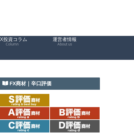
FX投資コラム
運営者情報
Column
About us
FX商材｜辛口評価