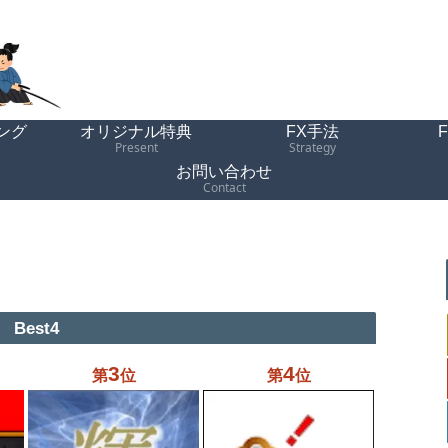
ング
オリジナル特典
FX手法
Present
Strategy
お問い合わせ
Contact
Best4
3
4
第
位
第
位