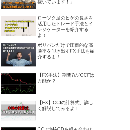
抜いています！」
ローソク足のヒゲの長さを
活用したトレード手法とイ
ンジケーターを紹介する
よ！
ボリバンだけで圧倒的な高
勝率を叩き出すFX手法を紹
介するよ！
【FX手法】期間7の”CCI”は
万能か？
【FX】CCIの計算式、詳し
く解説してみるよ！
CCIにMACDを組み合わせ