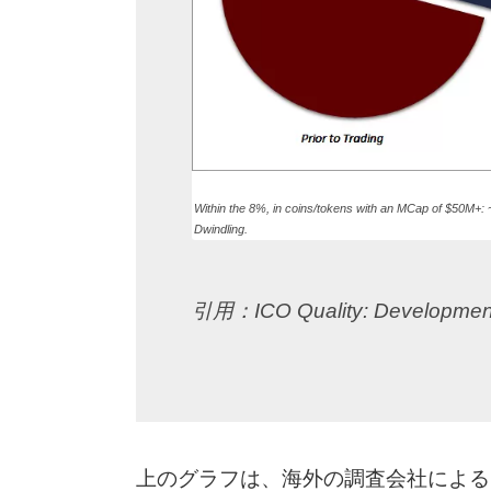
Within the 8%, in coins/tokens with an MCap of $50M
Dwindling.
引用：ICO Quality: Development
上のグラフは、海外の調査会社によるI