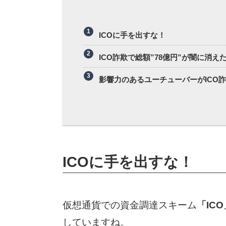
ICOに手を出すな！
ICO詐欺で総額”78億円”が闇に消え
影響力のあるユーチューバーがICO
ICOに手を出すな！
仮想通貨での資金調達スキーム
「IC
していますね。