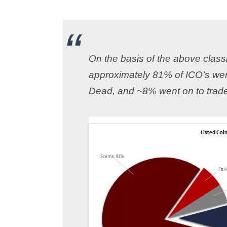
On the basis of the above classi
approximately
81% of ICO’s we
Dead, and ~8% went on to trad