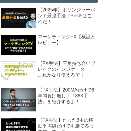
【2025年】ボリンジャーバ
ンド最強手法｜Best5はこ
れだ！
マーケティングFX【検証と
レビュー】
【FX手法】三角持ち合いブ
レイクのインジケーター、
これかなり使えるぞ！
【FX手法】200MAだけで6
年間負け無し！『883手
法』を紹介するよ！
【FX手法】たった3本の移
動平均線だけでも勝てるっ