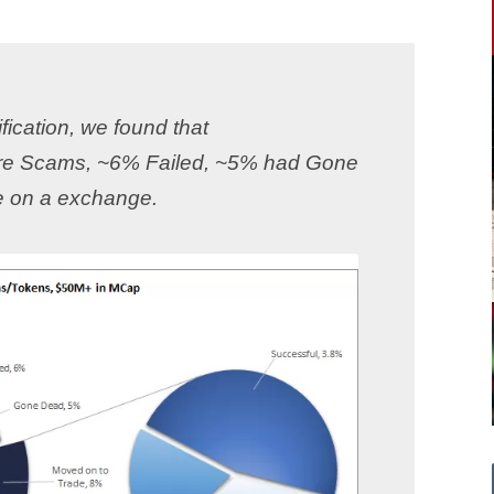
fication, we found that
re Scams,
~6% Failed, ~5% had Gone
e on a exchange.