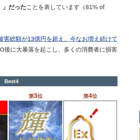
s）」だった
ことを表しています（81% of
訟の被害総額が13億円を超え、今なお増え続けて
CO後に大暴落を起こし、多くの消費者に損害
Best4
3
4
第
位
第
位