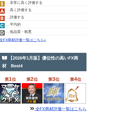
…非常に高く評価する
…高く評価する
…評価する
…平均的
…低品質・粗悪
全FX商材評価一覧はこちら»
【2026年1月版】優位性の高いFX商
材 Best4
1
2
3
4
第
位
第
位
第
位
第
位
全FX商材評価一覧はこちら