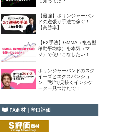
て知ってた？
【最強】ボリンジャーバン
ドの逆張り手法で稼ぐ！
【高勝率】
【FX手法】GMMA（複合型
移動平均線）を本気（マ
ジ）で使いこなしたい！
ボリンジャーバンドのスク
イーズとエクスパンショ
ン、”秒”で見抜くインジケ
ーター見つけたで！
FX商材｜辛口評価