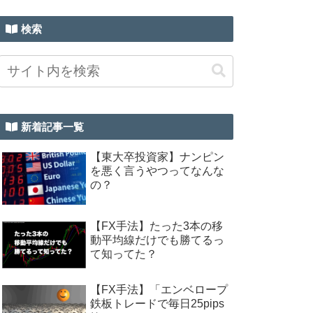
検索
新着記事一覧
【東大卒投資家】ナンピン
を悪く言うやつってなんな
の？
【FX手法】たった3本の移
動平均線だけでも勝てるっ
て知ってた？
【FX手法】「エンベロープ
鉄板トレードで毎日25pips