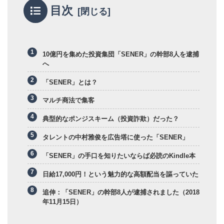
目次
10億円を集めた投資集団「SENER」の幹部8人を逮捕
へ
「SENER」とは？
マルチ商法で集客
典型的なポンジスキーム（投資詐欺）だった？
タレントの中村雅俊を広告塔に使った「SENER」
「SENER」の手口を知りたいならば必読のKindle本
日給17,000円！という魅力的な高額配当を謳っていた
追伸：「SENER」の幹部8人が逮捕されました（2018
年11月15日）