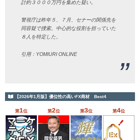
計約３０００万円を集めた疑い。
警視庁は昨年５、７月、セナーの関係先を
同容疑で捜索。中心的な役割を担っていた
８人を特定した。
引用：YOMIURI ONLINE
【2026年1月版】優位性の高いFX商材 Best4
1
2
3
4
第
位
第
位
第
位
第
位