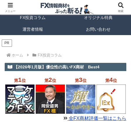
FX商材ランキング
FX手法解説
メニュー
検索
FX投資コラム
オリジナル特典
運営者情報
お問い合わせ
PR
ホーム
FX投資コラム
【2026年1月版】優位性の高いFX商材 Best4
1
2
3
4
第
位
第
位
第
位
第
位
全FX商材評価一覧はこちら