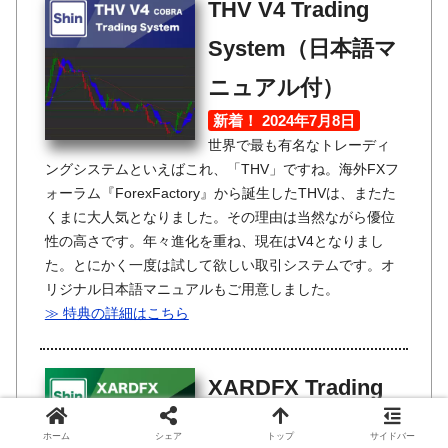
THV V4 Trading
System（日本語マ
ニュアル付）
新着！ 2024年7月8日
世界で最も有名なトレーディ
ングシステムといえばこれ、「THV」ですね。海外FXフ
ォーラム『ForexFactory』から誕生したTHVは、またた
くまに大人気となりました。その理由は当然ながら優位
性の高さです。年々進化を重ね、現在はV4となりまし
た。とにかく一度は試して欲しい取引システムです。オ
リジナル日本語マニュアルもご用意しました。
≫ 特典の詳細はこちら
XARDFX Trading
System（日本語マ
ホーム
シェア
トップ
サイドバー