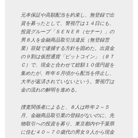
元本保証や高額配当を約束し、無登録で出
資を募ったとして、警視庁は１４日にも、
投資グループ「ＳＥＮＥＲ（セナー）」の
男８人を金融商品取引法違反（無登録営
業）容疑で逮捕する方針を固めた。
出資金
の９割は仮想通貨「ビットコイン」（ＢＴ
Ｃ）で、現金と合わせて総額１０億円超を
集めたが、昨年６月頃から配当を停止し、
大半が返済されていないという。警視庁は
金の流れの解明を進める。
捜査関係者によると、８人は昨年２～５
月、金融商品取引業の登録がないのに、先
物取引への投資を募り、東京都内や千葉県
に住む４０～７０歳代の男女９人から現金