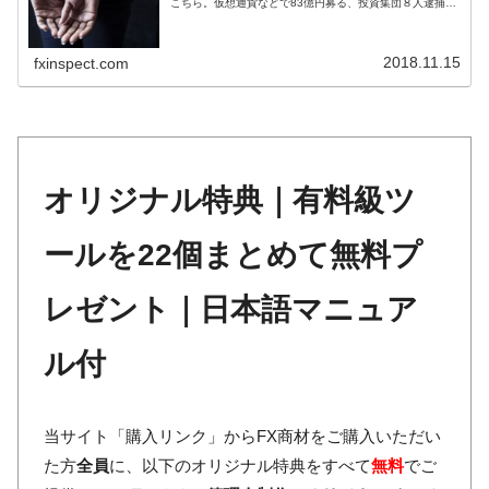
こちら。仮想通貨などで83億円募る、投資集団８人逮捕投
資グループ「ＳＥＮＥＲ（セナー）」...
2018.11.15
fxinspect.com
オリジナル特典｜有料級ツ
ールを22個まとめて無料プ
レゼント｜日本語マニュア
ル付
当サイト「購入リンク」からFX商材をご購入いただい
た方
全員
に、以下のオリジナル特典をすべて
無料
でご