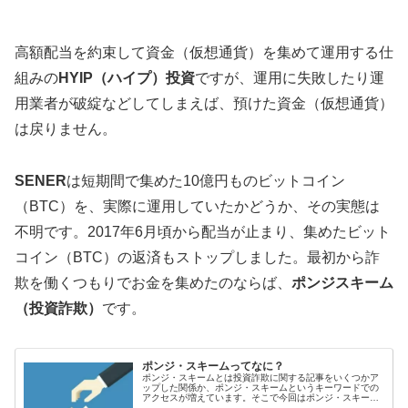
高額配当を約束して資金（仮想通貨）を集めて運用する仕
組みの
HYIP（ハイプ）投資
ですが、運用に失敗したり運
用業者が破綻などしてしまえば、預けた資金（仮想通貨）
は戻りません。
SENER
は短期間で集めた10億円ものビットコイン
（BTC）を、実際に運用していたかどうか、その実態は
不明です。2017年6月頃から配当が止まり、集めたビット
コイン（BTC）の返済もストップしました。最初から詐
欺を働くつもりでお金を集めたのならば、
ポンジスキーム
（投資詐欺）
です。
ポンジ・スキームってなに？
ポンジ・スキームとは投資詐欺に関する記事をいくつかア
ップした関係か、ポンジ・スキームというキーワードでの
アクセスが増えています。そこで今回はポンジ・スキーム
について解説したいと思います。まずはWiki...