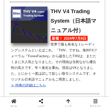
THV V4 Trading
System（日本語マ
ニュアル付）
新着！ 2024年7月8日
世界で最も有名なトレーディ
ングシステムといえばこれ、「THV」ですね。海外FXフ
ォーラム『ForexFactory』から誕生したTHVは、またた
くまに大人気となりました。その理由は当然ながら優位
性の高さです。年々進化を重ね、現在はV4となりまし
た。とにかく一度は試して欲しい取引システムです。オ
リジナル日本語マニュアルもご用意しました。
≫ 特典の詳細はこちら
XARDFX Trading
ホーム
シェア
トップ
サイドバー