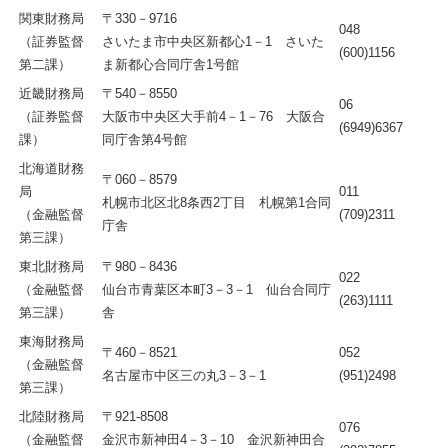
関東財務局
〒330－9716
048
（証券監督
さいたま市中央区新都心1－1 さいた
(600)1156
第二課）
ま新都心合同庁舎1号館
近畿財務局
〒540－8550
06
（証券監督
大阪市中央区大手前4－1－76 大阪合
(6949)6367
課）
同庁舎第4号館
北海道財務
〒060－8579
局
011
札幌市北区北8条西2丁目 札幌第1合同
（金融監督
(709)2311
庁舎
第三課）
東北財務局
〒980－8436
022
（金融監督
仙台市青葉区本町3－3－1 仙台合同庁
(263)1111
第三課）
舎
東海財務局
〒460－8521
052
（金融監督
名古屋市中区三の丸3－3－1
(951)2498
第三課）
北陸財務局
〒921-8508
076
（金融監督
金沢市新神田4－3－10 金沢新神田合