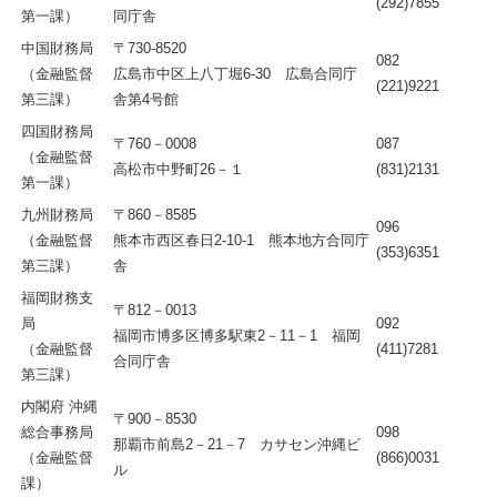
(292)7855
第一課）
同庁舎
中国財務局
〒730-8520
082
（金融監督
広島市中区上八丁堀6-30 広島合同庁
(221)9221
第三課）
舎第4号館
四国財務局
〒760－0008
087
（金融監督
高松市中野町26－１
(831)2131
第一課）
九州財務局
〒860－8585
096
（金融監督
熊本市西区春日2-10-1 熊本地方合同庁
(353)6351
第三課）
舎
福岡財務支
〒812－0013
局
092
福岡市博多区博多駅東2－11－1 福岡
（金融監督
(411)7281
合同庁舎
第三課）
内閣府 沖縄
〒900－8530
総合事務局
098
那覇市前島2－21－7 カサセン沖縄ビ
（金融監督
(866)0031
ル
課）