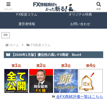
FX商材ランキング
FX手法解説
メニュー
検索
FX投資コラム
オリジナル特典
運営者情報
お問い合わせ
PR
ホーム
FX投資コラム
【2026年1月版】優位性の高いFX商材 Best4
1
2
3
4
第
位
第
位
第
位
第
位
全FX商材評価一覧はこちら