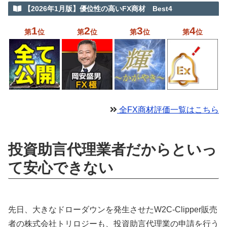
【2026年1月版】優位性の高いFX商材 Best4
1
2
3
4
第
位
第
位
第
位
第
位
全FX商材評価一覧はこちら
投資助言代理業者だからといっ
て安心できない
先日、大きなドローダウンを発生させたW2C-Clipper販売
者の株式会社トリロジーも、投資助言代理業の申請を行う