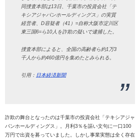
同捜査本部は13日、千葉市の投資会社「テ
キシアジャパンホールディングス」の実質
経営者、D容疑者（41）=自称大阪市淀川区
東三国6=ら10人を詐欺の疑いで逮捕した。
捜査本部によると、全国の高齢者ら約1万3
千人から約460億円を集めたとみられる。
引用：
日本経済新聞
詐欺の舞台となったのは千葉市の投資会社「テキシアジャ
パンホールディングス」。月利3％を謳い文句に一口100
万円で出資を募っていました。しかし事業実態は全く存在