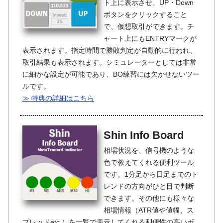
ト上に表示させ、UP・Down
ボタンをクリックすること
で、仮想取引ができます。チ
ャート上にもENTRYマークが
表示されます。指定時間で勝敗判定が自動的に行われ、
取引結果も表示されます。シミュレーターとしては非常
に細かな設定が可能であり、BO練習には欠かせないツー
ルです。
≫ 特典の詳細はこちら
Shin Info Board
相場状況を、信号機のような
色で教えてくれる便利ツール
です。1分足から日足までのト
レンドの方向がひと目で判断
できます。その他にも様々な
相場情報（ATR値や値幅、ス
プレッドetc.）を一覧で表示してくれる利便性の高いボ