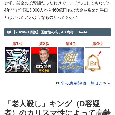
せず、架空の投資話だったわけです。それにしてもわずか
4年間で全国13,000人から460億円もの大金を集めた手口
とはいったどのようなものだったのか？
【2026年1月版】優位性の高いFX商材 Best4
1
2
3
4
第
位
第
位
第
位
第
位
全FX商材評価一覧はこちら
「老人殺し」キング（D容疑
者）のカリスマ性によって高齢