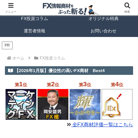
FX商材ランキング
FX手法解説
メニュー
検索
FX投資コラム
オリジナル特典
運営者情報
お問い合わせ
PR
ホーム
FX投資コラム
【2026年1月版】優位性の高いFX商材 Best4
1
2
3
4
第
位
第
位
第
位
第
位
全FX商材評価一覧はこちら