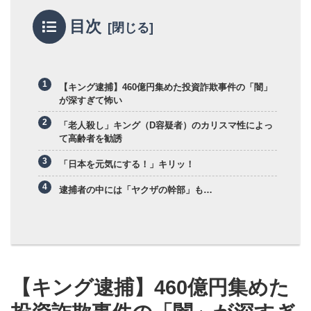
目次
【キング逮捕】460億円集めた投資詐欺事件の「闇」
が深すぎて怖い
「老人殺し」キング（D容疑者）のカリスマ性によっ
て高齢者を勧誘
「日本を元気にする！」キリッ！
逮捕者の中には「ヤクザの幹部」も…
【キング逮捕】460億円集めた