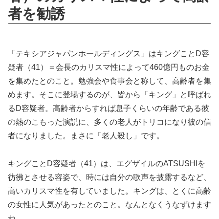
者を勧誘
「テキシアジャパンホールディングス」はキングことD容
疑者（41）＝会長のカリスマ性によって460億円ものお金
を集めたとのこと。勉強会や食事会と称して、高齢者を集
めます。そこに登場するのが、皆から「キング」と呼ばれ
るD容疑者。高齢者からすれば息子くらいの年齢である彼
の熱のこもった演説に、多くの老人がトリコになり彼の信
者になりました。まさに「老人殺し」です。
キングことD容疑者（41）は、エグザイルのATSUSHIを
彷彿とさせる容姿で、時には自分の歌声を披露するなど、
高いカリスマ性を有していました。キングは、とくに高齢
の女性に人気があったとのこと。なんとなくうなずけます
ね。