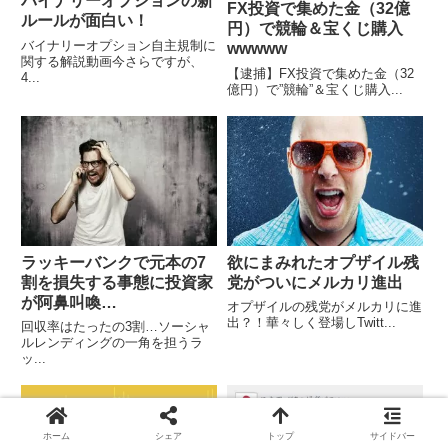
バイナリーオプションの新
FX投資で集めた金（32億
ルールが面白い！
円）で競輪＆宝くじ購入
バイナリーオプション自主規制に
wwwww
関する解説動画今さらですが、
【逮捕】FX投資で集めた金（32
4...
億円）で”競輪”＆宝くじ購入...
ラッキーバンクで元本の7
欲にまみれたオプザイル残
割を損失する事態に投資家
党がついにメルカリ進出
が阿鼻叫喚…
オプザイルの残党がメルカリに進
出？！華々しく登場しTwitt...
回収率はたったの3割…ソーシャ
ルレンディングの一角を担うラ
ッ...
ホーム
シェア
トップ
サイドバー