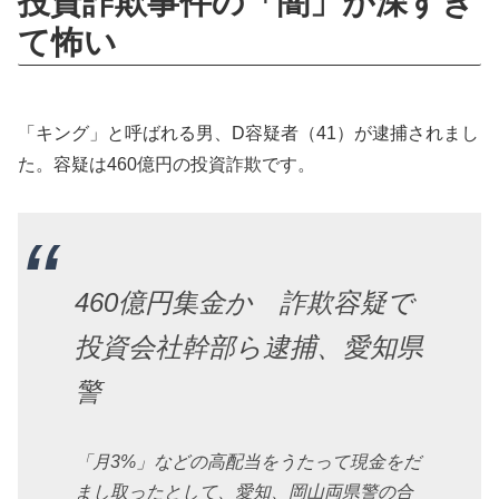
投資詐欺事件の「闇」が深すぎ
て怖い
「キング」と呼ばれる男、D容疑者（41）が逮捕されまし
た。容疑は460億円の投資詐欺です。
460億円集金か 詐欺容疑で
投資会社幹部ら逮捕、愛知県
警
「月3%」などの高配当をうたって現金をだ
まし取ったとして、愛知、岡山両県警の合