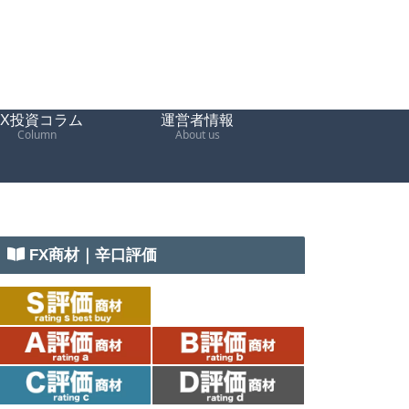
FX投資コラム
運営者情報
Column
About us
FX商材｜辛口評価