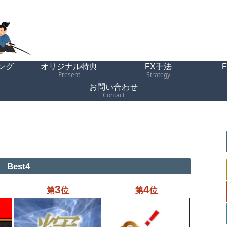
ング
オリジナル特典
FX手法
Present
Strategy
お問い合わせ
Contact
Best4
3
4
第
位
第
位