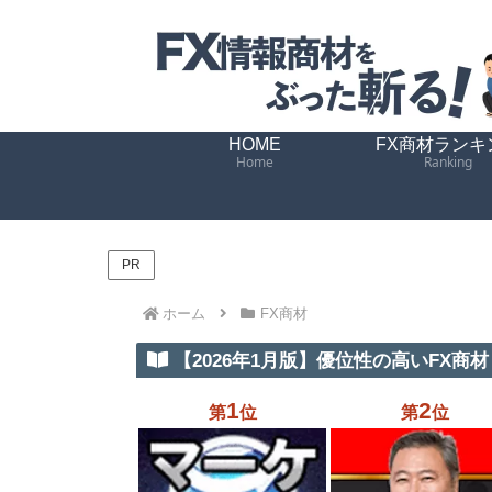
HOME
FX商材ランキ
Home
Ranking
PR
ホーム
FX商材
【2026年1月版】優位性の高いFX商材 
1
2
第
位
第
位