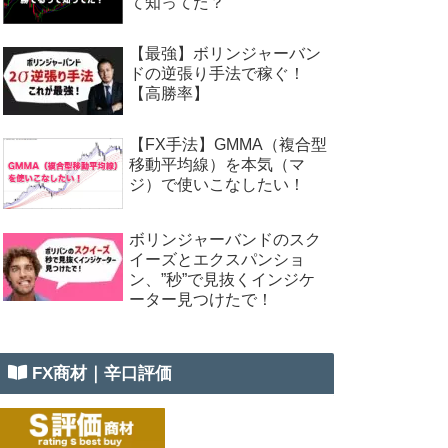
て知ってた？
【最強】ボリンジャーバン
ドの逆張り手法で稼ぐ！
【高勝率】
【FX手法】GMMA（複合型
移動平均線）を本気（マ
ジ）で使いこなしたい！
ボリンジャーバンドのスク
イーズとエクスパンショ
ン、”秒”で見抜くインジケ
ーター見つけたで！
FX商材｜辛口評価