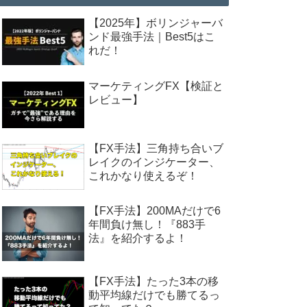
【2025年】ボリンジャーバ
ンド最強手法｜Best5はこ
れだ！
マーケティングFX【検証と
レビュー】
【FX手法】三角持ち合いブ
レイクのインジケーター、
これかなり使えるぞ！
【FX手法】200MAだけで6
年間負け無し！『883手
法』を紹介するよ！
【FX手法】たった3本の移
動平均線だけでも勝てるっ