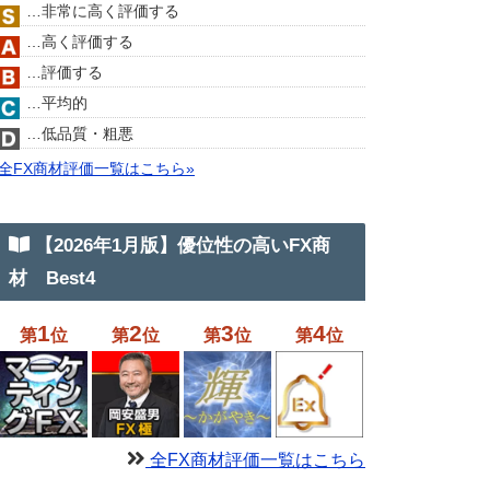
…非常に高く評価する
…高く評価する
…評価する
…平均的
…低品質・粗悪
全FX商材評価一覧はこちら»
【2026年1月版】優位性の高いFX商
材 Best4
1
2
3
4
第
位
第
位
第
位
第
位
全FX商材評価一覧はこちら