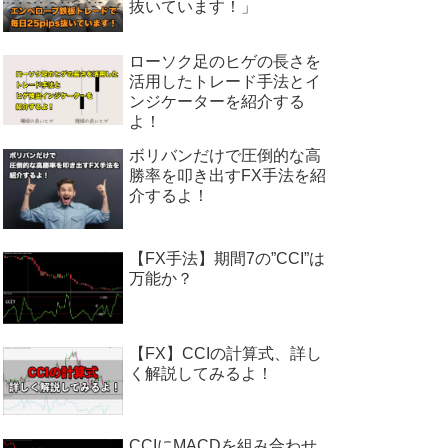
抜いています！」
ローソク足のヒゲの長さを
活用したトレード手法とイ
ンジケーターを紹介する
よ！
ボリバンだけで圧倒的な高
勝率を叩き出すFX手法を紹
介するよ！
【FX手法】期間7の”CCI”は
万能か？
【FX】CCIの計算式、詳し
く解説してみるよ！
CCIにMACDを組み合わせ