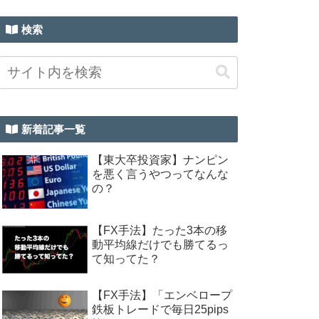
検索
新着記事一覧
【東大卒投資家】ナンピン
を悪く言うやつってなんな
の？
【FX手法】たった3本の移
動平均線だけでも勝てるっ
て知ってた？
【FX手法】「エンベロープ
鉄板トレードで毎日25pips