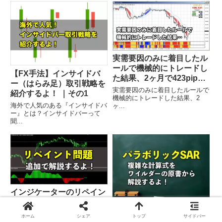
実需要因のみに着目したル
ールで機械的にトレードし
【FX手法】インサイドバ
た結果、2ヶ月で423pips
ー（はらみ足）取引戦略を
の利益！
実需要因のみに着目したルールで
紹介するよ！ ｜その1
機械的にトレードした結果、2
海外で人気のある『インサイドバ
ヶ...
ー』とは？インサイドバーって
聞...
インジケーターのリペイン
ト問題について追加で解説
パラボリックSARの計算式
するよ！
をワイルダーの原書を元に
ホーム
シェア
トップ
サイドバー