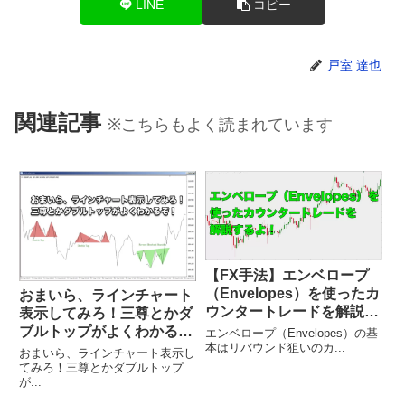
LINE
コピー
戸室 達也
関連記事
※こちらもよく読まれています
【FX手法】エンベロープ
（Envelopes）を使ったカ
おまいら、ラインチャート
ウンタートレードを解説す
表示してみろ！三尊とかダ
るよ！
ブルトップがよくわかる
エンベロープ（Envelopes）の基
本はリバウンド狙いのカ...
ぞ！
おまいら、ラインチャート表示し
てみろ！三尊とかダブルトップ
が...