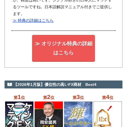
が、精度は高いです。シグナル好きの日本人にマッチす
るツールですね。日本語解説マニュアル付きでご提供し
ます。
≫ 特典の詳細はこちら
≫ オリジナル特典の詳細
はこちら
【2026年1月版】優位性の高いFX商材 Best4
1
2
3
4
第
位
第
位
第
位
第
位