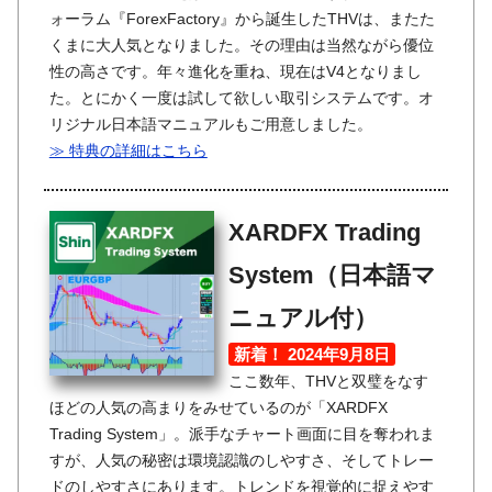
ォーラム『ForexFactory』から誕生したTHVは、またた
くまに大人気となりました。その理由は当然ながら優位
性の高さです。年々進化を重ね、現在はV4となりまし
た。とにかく一度は試して欲しい取引システムです。オ
リジナル日本語マニュアルもご用意しました。
≫ 特典の詳細はこちら
XARDFX Trading
System（日本語マ
ニュアル付）
新着！ 2024年9月8日
ここ数年、THVと双璧をなす
ほどの人気の高まりをみせているのが「XARDFX
Trading System」。派手なチャート画面に目を奪われま
すが、人気の秘密は環境認識のしやすさ、そしてトレー
ドのしやすさにあります。トレンドを視覚的に捉えやす