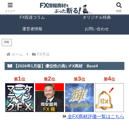
FX商材ランキング
FX手法解説
メニュー
検索
FX投資コラム
オリジナル特典
運営者情報
お問い合わせ
PR
ホーム
FX手法
【2026年1月版】優位性の高いFX商材 Best4
1
2
3
4
第
位
第
位
第
位
第
位
全FX商材評価一覧はこちら