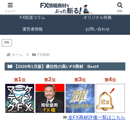
FX商材ランキング
FX手法解説
メニュー
検索
FX投資コラム
オリジナル特典
運営者情報
お問い合わせ
PR
ホーム
FX商材
【2026年1月版】優位性の高いFX商材 Best4
1
2
3
4
第
位
第
位
第
位
第
位
全FX商材評価一覧はこちら