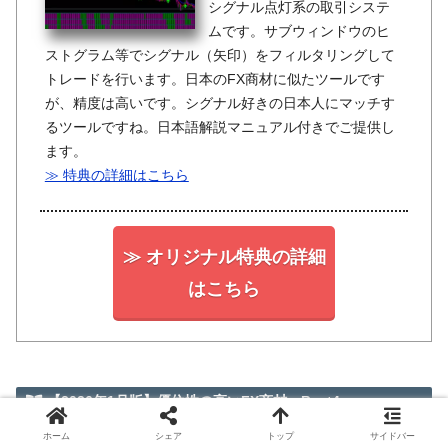
シグナル点灯系の取引システ
ムです。サブウィンドウのヒ
ストグラム等でシグナル（矢印）をフィルタリングして
トレードを行います。日本のFX商材に似たツールです
が、精度は高いです。シグナル好きの日本人にマッチす
るツールですね。日本語解説マニュアル付きでご提供し
ます。
≫ 特典の詳細はこちら
≫ オリジナル特典の詳細
はこちら
【2026年1月版】優位性の高いFX商材 Best4
ホーム
シェア
トップ
サイドバー
1
2
3
4
第
位
第
位
第
位
第
位