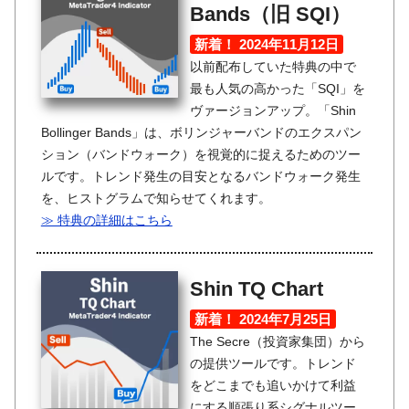
Bands（旧 SQI）
新着！ 2024年11月12日
以前配布していた特典の中で
最も人気の高かった「SQI」を
ヴァージョンアップ。「Shin
Bollinger Bands」は、ボリンジャーバンドのエクスパン
ション（バンドウォーク）を視覚的に捉えるためのツー
ルです。トレンド発生の目安となるバンドウォーク発生
を、ヒストグラムで知らせてくれます。
≫ 特典の詳細はこちら
Shin TQ Chart
新着！ 2024年7月25日
The Secre（投資家集団）から
の提供ツールです。トレンド
をどこまでも追いかけて利益
にする順張り系シグナルツー