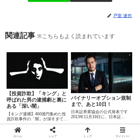
戸室 達也
関連記事
※こちらもよく読まれています
【投資詐欺】「キング」と
バイナリーオプション規制
呼ばれた男の逮捕劇と裏に
まで、あと10日！
ある「深い闇」
日本証券業協会の公式発表です
【キング逮捕】460億円集めた投
2013年11月19日に、日本証...
資詐欺事件の「闇」が深すぎて...
ホーム
シェア
トップ
サイドバー