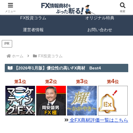
FX商材ランキング
FX手法解説
メニュー
検索
FX投資コラム
オリジナル特典
運営者情報
お問い合わせ
PR
ホーム
FX投資コラム
【2026年1月版】優位性の高いFX商材 Best4
1
2
3
4
第
位
第
位
第
位
第
位
全FX商材評価一覧はこちら