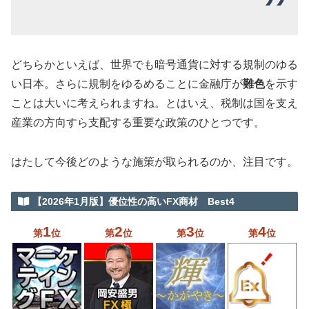
どちらかといえば、世界でも暗号通貨に対する規制のゆる
い日本。さらに規制をゆるめることに金融庁が
難色
を示す
ことは大いに考えられますね。とはいえ、税制は国を支え
産業の方向すら支配する重要な政策のひとつです。
はたして今後どのような施策が取られるのか、注目です。
【2026年1月版】優位性の高いFX商材 Best4
1
2
3
4
第
位
第
位
第
位
第
位