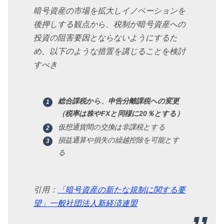
暗号資産の市場を拡大しイノベーションを
後押しする観点から、税制が暗号資産への
投資の阻害要因とならないようにするた
め、以下のような措置を講じることを検討
すべき
総合課税から、申告分離課税への変更
（税率は株やFXと同様に20％とする）
仮想通貨間の交換は非課税とする
損益通算や損失の繰越控除を可能とす
る
引用：
「暗号資産の新たな規制に関する要
望」一般社団法人新経済連盟