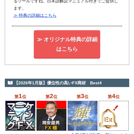
るツールですね。日本語解説マニュアル付きでご提供し
ます。
≫ 特典の詳細はこちら
≫ オリジナル特典の詳細
はこちら
【2026年1月版】優位性の高いFX商材 Best4
1
2
3
4
第
位
第
位
第
位
第
位