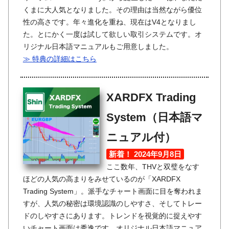
くまに大人気となりました。その理由は当然ながら優位
性の高さです。年々進化を重ね、現在はV4となりまし
た。とにかく一度は試して欲しい取引システムです。オ
リジナル日本語マニュアルもご用意しました。
≫ 特典の詳細はこちら
XARDFX Trading
System（日本語マ
ニュアル付）
新着！ 2024年9月8日
ここ数年、THVと双璧をなす
ほどの人気の高まりをみせているのが「XARDFX
Trading System」。派手なチャート画面に目を奪われま
すが、人気の秘密は環境認識のしやすさ、そしてトレー
ドのしやすさにあります。トレンドを視覚的に捉えやす
いチャート画面は秀逸です。オリジナル日本語マニュア