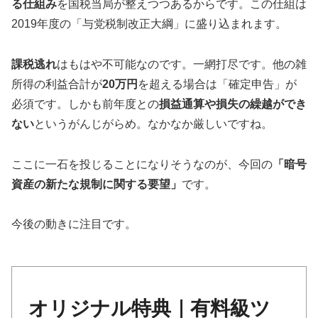
る仕組み
を国税当局が整えつつあるからです。この仕組は
2019年度の「与党税制改正大綱」に盛り込まれます。
課税逃れ
はもはや不可能なのです。一網打尽です。他の雑
所得の利益合計が
20万円
を超える場合は「確定申告」が
必須です。しかも前年度との
損益通算や損失の繰越ができ
ない
というがんじがらめ。なかなか厳しいですね。
ここに一石を投じることになりそうなのが、今回の
「暗号
資産の新たな規制に関する要望」
です。
今後の動きに注目です。
オリジナル特典｜有料級ツ