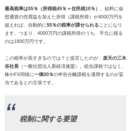
最高税率は55％（所得税45％＋住民税10％）
。給料に仮
想通貨の売買益を加えた所得（課税所得）が4000万円を
超えれば、自動的に
55％の税率が課せられる
ことになり
ます。つまり、4000万円の課税所得のうち、手元に残る
のは1800万円です。
この税率が高すぎるのでは？と提言したのが、
楽天の三木
谷社長
（一般社団法人新経済連盟）。総合課税ではなく、
株やFX同様に
一律20％
の申告分離課税を適用するのが妥
当であるとの主張です。
税制に関する要望